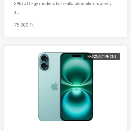
S901U1) egy modern, kézreálló okostelefon, amely
a...
75 000 Ft
HASZNÁLT IPHONE