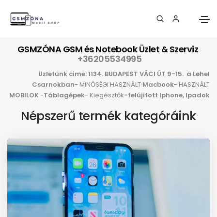
GSMZÓNA GSM és Notebook Üzlet & Szerviz
+36205534995
Üzletünk cime:
1134. BUDAPEST VÁCI ÚT 9-15.
a Lehel
Csarnokban
- MINŐSÉGI HASZNÁLT
Macbook
- HASZNÁLT
MOBILOK
-
Táblagépek
- Kiegésztők
-felújitott Iphone, Ipadok
Népszerű termék kategóráink