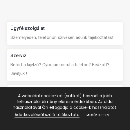
Ügyfélszolgálat
Személyesen, telefonon szivesen adunk tájékoztatást
Szerviz
Betört a kijelző? Gyorsan merül a telefon? Beázott?
Javitjuk !
Szakértő segitség
A weboldal cookie-kat (sütiket) használ a jobb
Teljesitményoptimalizálás, adatmentés, telepités.
felhasználói élmény elérése érdekében. Az oldal
használatával Ön elfogadja a cookie-k használatát.
Adatkezelésről szóló tájékoztató
MEGÉRTETTEM
Bankkártyás fizetés
Biztonságos fizetés az online kifizetéseknél is