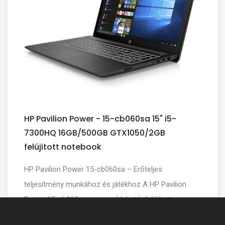
HP Pavilion Power - 15-cb060sa 15" i5-
7300HQ 16GB/500GB GTX1050/2GB
felújitott notebook
HP Pavilion Power 15-cb060sa – Erőteljes
teljesítmény munkához és játékhoz A HP Pavilion
Power 15-cb060sa egy megbízható, felújított
multimédiás...