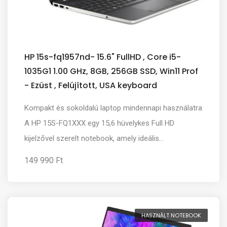
HP 15s-fq1957nd- 15.6" FullHD , Core i5-
1035G1 1.00 GHz, 8GB, 256GB SSD, Win11 Prof
- Ezüst , Felújított, USA keyboard
Kompakt és sokoldalú laptop mindennapi használatra
A HP 15S-FQ1XXX egy 15,6 hüvelykes Full HD
kijelzővel szerelt notebook, amely ideális...
149 990 Ft
HASZNÁLT NOTEBOOK