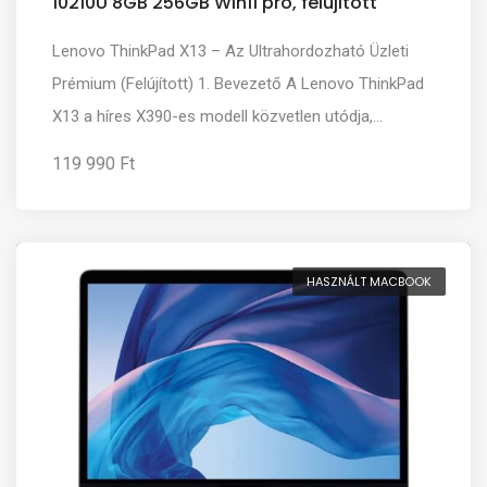
10210U 8GB 256GB Win11 pro, felujitott
Lenovo ThinkPad X13 – Az Ultrahordozható Üzleti
Prémium (Felújított) 1. Bevezető A Lenovo ThinkPad
X13 a híres X390-es modell közvetlen utódja,...
119 990 Ft
HASZNÁLT MACBOOK