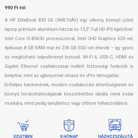
990 Ft-tól
A HP EliteBook 830 G6 (4WE10AV) egy vékony, könnyű üzleti
laptop prémium alumínium házzal és 13,3″ Full HD IPS kijelzővel.
Intel Core i5-8365U processzorral, Intel UHD Graphics 620-vel,
tipikusan 8 GB RAM-mal és 256 GB SSD-vel érkezik – így gyors
és megbízható teljesítményt biztosít. Wi-Fi 6, USB-C, HDMI és
Gigabit Ethernet csatlakozásai mellett biztonsági funkciók is
beépítve, mint az ujjlenyomat-olvasó és vPro támogatás.
Erőteljes hardverének, modern csatlakozási lehetőségeinek és
könnyű hordozhatóságának köszönhetően ideális mind irodai
munkára, mind pedig tanuláshoz vagy otthoni felhasználásra.
ÜZLETBEN
6 HÓNAP
HÁZHOZSZÁLLITÁ