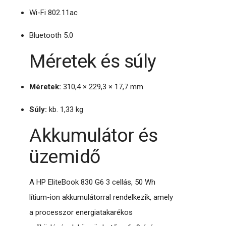
Wi-Fi 802.11ac
Bluetooth 5.0
Méretek és súly
Méretek:
310,4 × 229,3 × 17,7 mm
Súly:
kb. 1,33 kg
Akkumulátor és
üzemidő
A HP EliteBook 830 G6 3 cellás, 50 Wh
lítium-ion akkumulátorral rendelkezik, amely
a processzor energiatakarékos