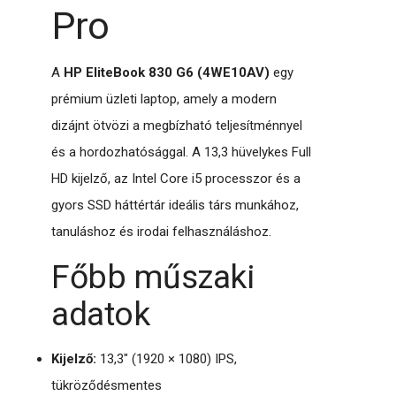
Pro
A
HP EliteBook 830 G6 (4WE10AV)
egy
prémium üzleti laptop, amely a modern
dizájnt ötvözi a megbízható teljesítménnyel
és a hordozhatósággal. A 13,3 hüvelykes Full
HD kijelző, az Intel Core i5 processzor és a
gyors SSD háttértár ideális társ munkához,
tanuláshoz és irodai felhasználáshoz.
Főbb műszaki
adatok
Kijelző:
13,3" (1920 × 1080) IPS,
tükröződésmentes