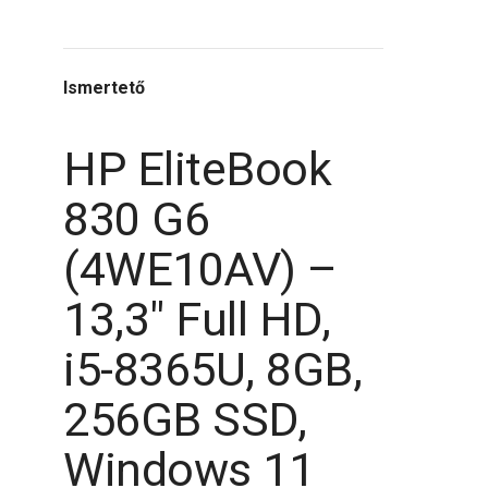
Ismertető
HP EliteBook
830 G6
(4WE10AV) –
13,3" Full HD,
i5-8365U, 8GB,
256GB SSD,
Windows 11