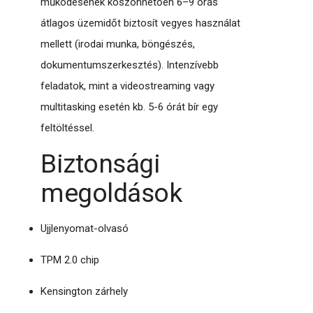
működésének köszönhetően 6–9 órás
átlagos üzemidőt biztosít vegyes használat
mellett (irodai munka, böngészés,
dokumentumszerkesztés). Intenzívebb
feladatok, mint a videostreaming vagy
multitasking esetén kb. 5-6 órát bír egy
feltöltéssel.
Biztonsági
megoldások
Ujjlenyomat-olvasó
TPM 2.0 chip
Kensington zárhely