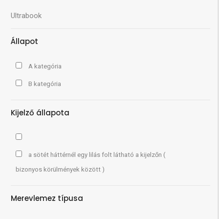
Ultrabook
Állapot
A kategória
B kategória
Kijelző állapota
a sötét háttérnél egy lilás folt látható a kijelzőn (
bizonyos körülmények között )
Merevlemez típusa