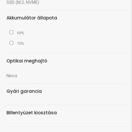
SSD (M.2, NVME)
Akkumulátor állapota
69%
70%
Optikai meghajtó
Nincs
Gyári garancia
Billentyüzet kiosztása