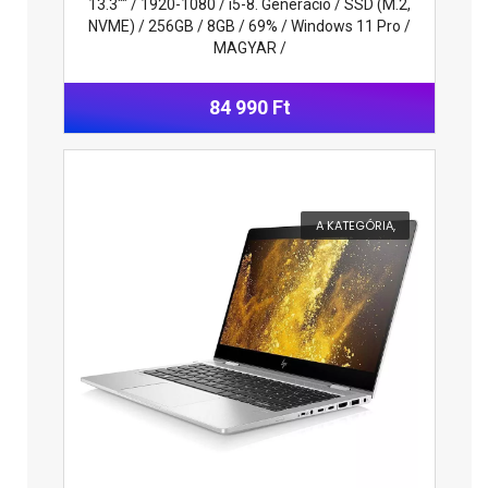
13.3"" / 1920-1080 / i5-8. Generáció / SSD (M.2,
NVME) / 256GB / 8GB / 69% / Windows 11 Pro /
MAGYAR /
84 990 Ft
A KATEGÓRIA,