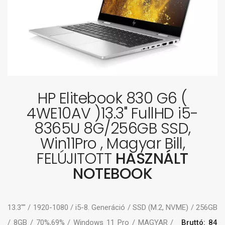
HP Elitebook 830 G6 (
4WE10AV )13.3" FullHD i5-
8365U 8G/256GB SSD,
Win11Pro , Magyar Bill,
FELÚJITOTT
HASZNÁLT
NOTEBOOK
13.3"" / 1920-1080 / i5-8. Generáció / SSD (M.2, NVME) / 256GB
/ 8GB / 70%,69% / Windows 11 Pro / MAGYAR /
Bruttó: 84