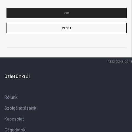
OK
RESET
R322
D243
Q148
Üzletünkről
Rólunk
Szolgáltatásaink
Kapcsolat
Cégadatok