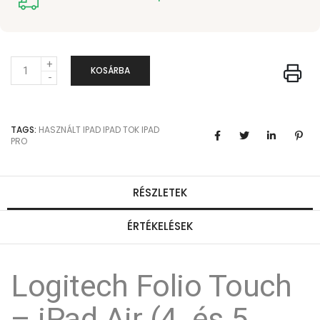
M
KOSÁRBA
e
n
TAGS:
HASZNÁLT IPAD
IPAD TOK
IPAD
n
PRO
y
i
RÉSZLETEK
s
é
ÉRTÉKELÉSEK
g
Logitech Folio Touch
– iPad Air (4. és 5.