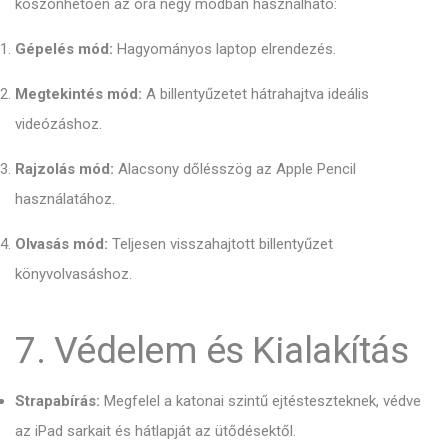
köszönhetően az óra négy módban használható:
Gépelés mód:
Hagyományos laptop elrendezés.
Megtekintés mód:
A billentyűzetet hátrahajtva ideális
videózáshoz.
Rajzolás mód:
Alacsony dőlésszög az Apple Pencil
használatához.
Olvasás mód:
Teljesen visszahajtott billentyűzet
könyvolvasáshoz.
7. Védelem és Kialakítás
Strapabírás:
Megfelel a katonai szintű ejtésteszteknek, védve
az iPad sarkait és hátlapját az ütődésektől.