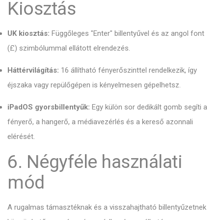
Kiosztás
UK kiosztás:
Függőleges "Enter" billentyűvel és az angol font
(£) szimbólummal ellátott elrendezés.
Háttérvilágítás:
16 állítható fényerőszinttel rendelkezik, így
éjszaka vagy repülőgépen is kényelmesen gépelhetsz.
iPadOS gyorsbillentyűk:
Egy külön sor dedikált gomb segíti a
fényerő, a hangerő, a médiavezérlés és a kereső azonnali
elérését.
6. Négyféle használati
mód
A rugalmas támasztéknak és a visszahajtható billentyűzetnek