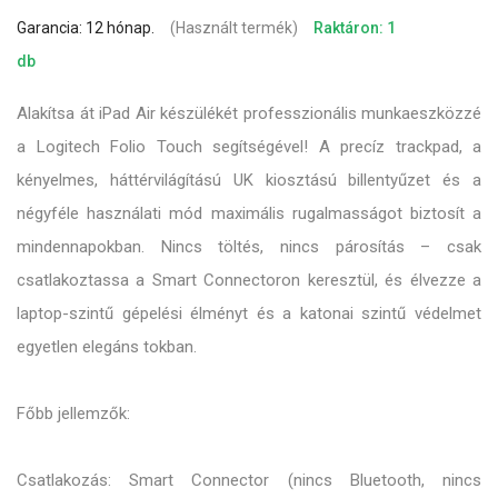
Garancia: 12 hónap.
(Használt termék)
Raktáron: 1
db
Alakítsa át iPad Air készülékét professzionális munkaeszközzé
a Logitech Folio Touch segítségével! A precíz trackpad, a
kényelmes, háttérvilágítású UK kiosztású billentyűzet és a
négyféle használati mód maximális rugalmasságot biztosít a
mindennapokban. Nincs töltés, nincs párosítás – csak
csatlakoztassa a Smart Connectoron keresztül, és élvezze a
laptop-szintű gépelési élményt és a katonai szintű védelmet
egyetlen elegáns tokban.
Főbb jellemzők:
Csatlakozás: Smart Connector (nincs Bluetooth, nincs