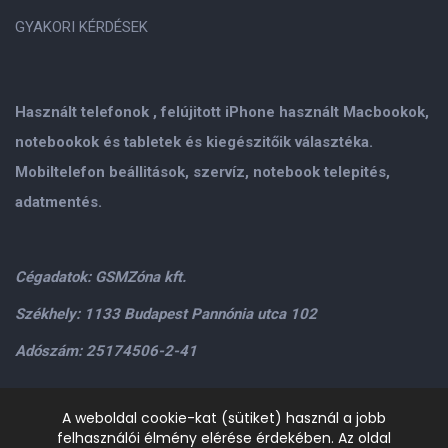
GYAKORI KÉRDÉSEK
Használt telefonok , felújitott iPhone használt Macbookok,
notebookok és tabletek és kiegészitőik választéka.
Mobiltelefon beállitások, szervíz, notebook telepités,
adatmentés.
Cégadatok: GSMZóna kft.
Székhely: 1133 Budapest Pannónia utca 102
Adószám: 25174506-2-41
Személyes átvétel: GSMZóna kft. 1134.Bp. Váci út 9-15
A weboldal cookie-kat (sütiket) használ a jobb
felhasználói élmény elérése érdekében. Az oldal
H-P: 9.00-17.00,Szo: 9.00-13.00
+36205534995
+36209906363