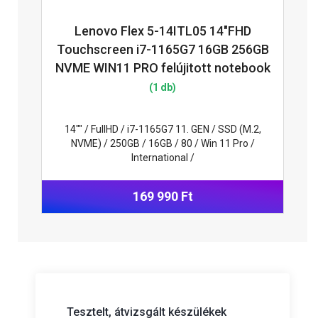
Lenovo Flex 5-14ITL05 14"FHD
Touchscreen i7-1165G7 16GB 256GB
NVME WIN11 PRO felújitott notebook
(1 db)
14"" / FullHD / i7-1165G7 11. GEN / SSD (M.2,
NVME) / 250GB / 16GB / 80 / Win 11 Pro /
International /
169 990 Ft
Tesztelt, átvizsgált készülékek