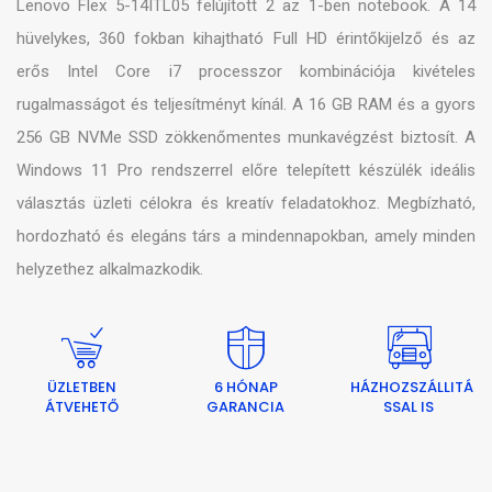
Lenovo Flex 5-14ITL05 felújított 2 az 1-ben notebook. A 14
hüvelykes, 360 fokban kihajtható Full HD érintőkijelző és az
erős Intel Core i7 processzor kombinációja kivételes
rugalmasságot és teljesítményt kínál. A 16 GB RAM és a gyors
256 GB NVMe SSD zökkenőmentes munkavégzést biztosít. A
Windows 11 Pro rendszerrel előre telepített készülék ideális
választás üzleti célokra és kreatív feladatokhoz. Megbízható,
hordozható és elegáns társ a mindennapokban, amely minden
helyzethez alkalmazkodik.
ÜZLETBEN
6 HÓNAP
HÁZHOZSZÁLLITÁ
ÁTVEHETŐ
GARANCIA
SSAL IS