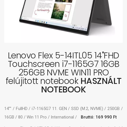
Lenovo Flex 5-14ITL05 14"FHD
Touchscreen i7-1165G7 16GB
256GB NVME WIN11 PRO
felújitott notebook
HASZNÁLT
NOTEBOOK
14"" / FullHD / i7-1165G7 11. GEN / SSD (M.2, NVME) / 250GB /
16GB / 80 / Win 11 Pro / International /
Bruttó: 169 990 Ft