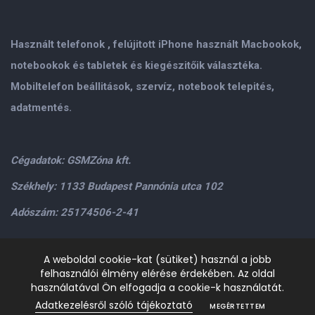
Használt telefonok , felújitott iPhone használt Macbookok,
notebookok és tabletek és kiegészitőik választéka.
Mobiltelefon beállitások, szervíz, notebook telepités,
adatmentés.
Cégadatok: GSMZóna kft.
Székhely: 1133 Budapest Pannónia utca 102
Adószám: 25174506-2-41
Személyes átvétel: GSMZóna kft. 1134.Bp. Váci út 9-15
A weboldal cookie-kat (sütiket) használ a jobb
felhasználói élmény elérése érdekében. Az oldal
H-P: 9.00-17.00,Szo: 9.00-13.00
+36205534995
+36209906363
használatával Ön elfogadja a cookie-k használatát.
/>email:
info@gsmzona.hu
gsmzonakft@gmail.com
Adatkezelésről szóló tájékoztató
MEGÉRTETTEM