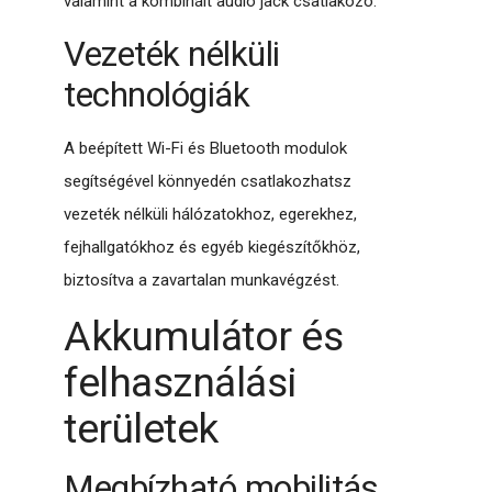
valamint a kombinált audio jack csatlakozó.
Vezeték nélküli
technológiák
A beépített Wi-Fi és Bluetooth modulok
segítségével könnyedén csatlakozhatsz
vezeték nélküli hálózatokhoz, egerekhez,
fejhallgatókhoz és egyéb kiegészítőkhöz,
biztosítva a zavartalan munkavégzést.
Akkumulátor és
felhasználási
területek
Megbízható mobilitás