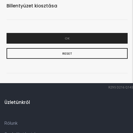
Billentyüzet kiosztása
OK
RESET
R295
D216
Q145
Üzletünkről
Rólunk