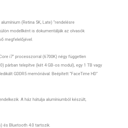
 alumínium (Retina 5K, Late) "rendelésre
e külön modellként is dokumentálják az olvasók
vő megfelelőjével.
Core i7" processzorral (6700K) négy független
 párban telepítve (két 4 GB-os modul), egy 1 TB vagy
edikált GDDR5 memóriával. Beépített "FaceTime HD"
ndelkezik. A ház hátulja alumíniumból készült,
 és Bluetooth 4.0 tartozik.