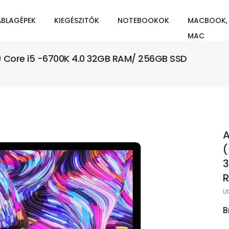
ÁBLAGÉPEK
KIEGÉSZITŐK
NOTEBOOKOK
MACBOOK,
MAC
9 ) Core i5 -6700K 4.0 32GB RAM/ 256GB SSD
A
(
3
R
Ut
B