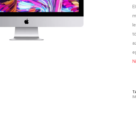
E
m
l
t
a
e
N
T
I