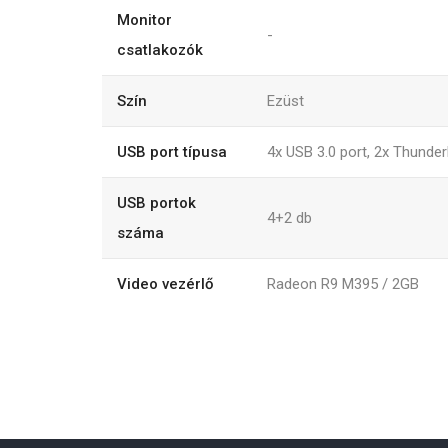
Monitor
-
csatlakozók
Szín
Ezüst
USB port típusa
4x USB 3.0 port, 2x Thunder
USB portok
4+2
db
száma
Video vezérlő
Radeon R9 M395 / 2GB