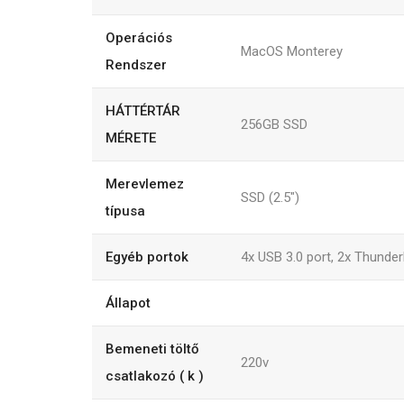
Operációs
MacOS Monterey
Rendszer
HÁTTÉRTÁR
256GB SSD
MÉRETE
Merevlemez
SSD (2.5")
típusa
Egyéb portok
4x USB 3.0 port, 2x Thunderb
Állapot
Bemeneti töltő
220v
csatlakozó ( k )