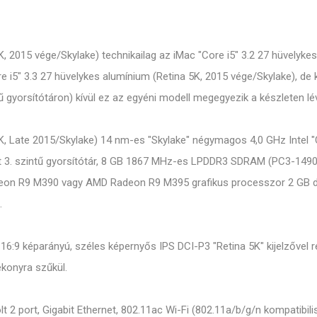
K, 2015 vége/Skylake) technikailag az iMac "Core i5" 3.2 27 hüvelykes
ore i5" 3.3 27 hüvelykes alumínium (Retina 5K, 2015 vége/Skylake), d
 gyorsítótáron) kívül ez az egyéni modell megegyezik a készleten lé
5K, Late 2015/Skylake) 14 nm-es "Skylake" négymagos 4,0 GHz Intel "
3. szintű gyorsítótár, 8 GB 1867 MHz-es LPDDR3 SDRAM (PC3-14900)
deon R9 M390 vagy AMD Radeon R9 M395 grafikus processzor 2 GB d
.
16:9 képarányú, széles képernyős IPS DCI-P3 "Retina 5K" kijelzővel re
konyra szűkül.
2 port, Gigabit Ethernet, 802.11ac Wi-Fi (802.11a/b/g/n kompatibilis)