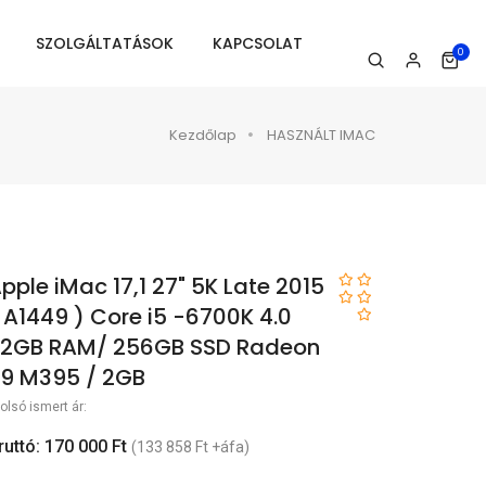
SZOLGÁLTATÁSOK
KAPCSOLAT
0
Kezdőlap
HASZNÁLT IMAC
pple iMac 17,1 27" 5K Late 2015
 A1449 ) Core i5 -6700K 4.0
2GB RAM/ 256GB SSD Radeon
9 M395 / 2GB
olsó ismert ár:
ruttó: 170 000 Ft
(133 858 Ft +áfa)