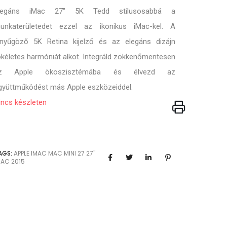
legáns iMac 27" 5K Tedd stílusosabbá a
unkaterületedet ezzel az ikonikus iMac-kel. A
enyűgöző 5K Retina kijelző és az elegáns dizájn
ökéletes harmóniát alkot. Integráld zökkenőmentesen
z Apple ökoszisztémába és élvezd az
gyüttműködést más Apple eszközeiddel.
incs készleten
AGS:
APPLE
IMAC
MAC MINI
27
27"
MAC 2015