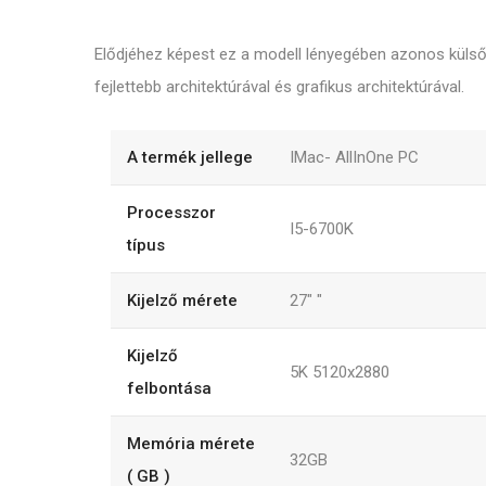
Elődjéhez képest ez a modell lényegében azonos külső b
fejlettebb architektúrával és grafikus architektúrával.
A termék jellege
IMac- AllInOne PC
Processzor
I5-6700K
típus
Kijelző mérete
27"
"
Kijelző
5K 5120x2880
felbontása
Memória mérete
32GB
( GB )