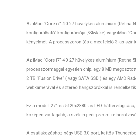
Az iMac "Core i7" 4.0 27 hüvelykes alumínium (Retina 5
konfigurálható" konfigurációja. /Skylake) vagy iMac "C
kényelmét. A processzoron (és a megfelelő 3-as szintű
Az iMac "Core i7" 4.0 27 hüvelykes alumínium (Retina 
processzormaggal egyetlen chip, egy 8 MB megosztott 
2 TB "Fusion Drive" ( vagy SATA SSD ) és egy AMD Ra
webkamerával és sztereó hangszórókkal is rendelkezik
Ez a modell 27"-es 5120x2880-as LED-háttérvilágítású, 
középen vastagabb, a szélein pedig 5 mm-re borotvavé
A csatlakozáshoz négy USB 3.0 port, kettős Thunderbolt 