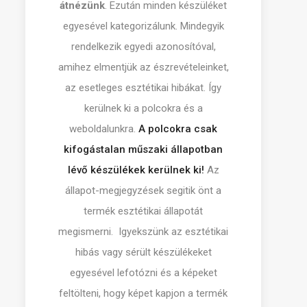
átnézünk
. Ezután minden készüléket
egyesével kategorizálunk. Mindegyik
rendelkezik egyedi azonosítóval,
amihez elmentjük az észrevételeinket,
az esetleges esztétikai hibákat. Így
kerülnek ki a polcokra és a
weboldalunkra.
A polcokra csak
kifogástalan műszaki állapotban
lévő készülékek kerülnek ki!
Az
állapot-megjegyzések segitik önt a
termék esztétikai állapotát
megismerni. Igyekszünk az esztétikai
hibás vagy sérült készülékeket
egyesével lefotózni és a képeket
feltölteni, hogy képet kapjon a termék