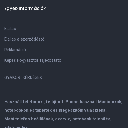
Egyéb információk
Elállás
Elállás a szerződéstől
Reklamáció
Képes Fogyasztói Tájékoztató
GYAKORI KÉRDÉSEK
Használt telefonok , felújitott iPhone használt Macbookok,
notebookok és tabletek és kiegészitőik választéka.
Mobiltelefon beállitások, szervíz, notebook telepités,
adatmentés.