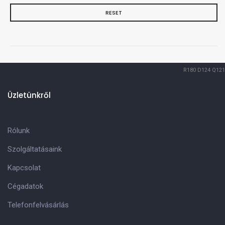
RESET
R180
D124
Q121
Üzletünkről
Rólunk
Szolgáltatásaink
Kapcsolat
Cégadatok
Telefonfelvásárlás