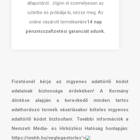
állapotáról.. Jöjjön el személyesen az
üzletbe és próbálja ki, nézze meg.
Az
online vásárolt termékeinkre
14 nap
pénzvisszafizetési garanciát adunk.
Fizetésnél kérje az ingyenes adattörlő kódot
adatainak biztonsága érdekében! A Kormány
döntése alapján a kereskedő minden tartós
adathordozó termék vásárlásakor köteles ingyenes
adattörlő kódot biztosítani. További információk a
Nemzeti Média- és Hírközlési Hatóság honlapján:
https://nmhh.hu/veglegestorles">