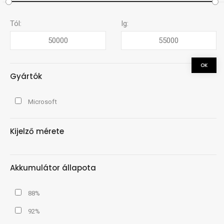
Tól:
Ig:
Gyártók
Microsoft
Kijelző mérete
Akkumulátor állapota
88%
92%