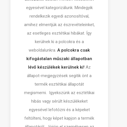
egyesével kategorizálunk. Mindegyik
rendelkezik egyedi azonosítóval,
amihez elmentjük az észrevételeinket,
az esetleges esztétikai hibákat. Így
kerülnek ki a polcokra és a
weboldalunkra.
A polcokra csak
kifogástalan műszaki állapotban
lévő készülékek kerülnek ki!
Az
állapot-megjegyzések segitik önt a
termék esztétikai állapotát
megismerni. Igyekszünk az esztétikai
hibás vagy sérült készülékeket
egyesével lefotózni és a képeket
feltölteni, hogy képet kapjon a termék
állapotáról.. Jöjjön el személyesen az