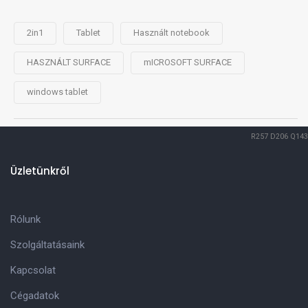
2in1
Tablet
Használt notebook
HASZNÁLT SURFACE
mICROSOFT SURFACE
windows tablet
R257
D206
Q143
Üzletünkről
Rólunk
Szolgáltatásaink
Kapcsolat
Cégadatok