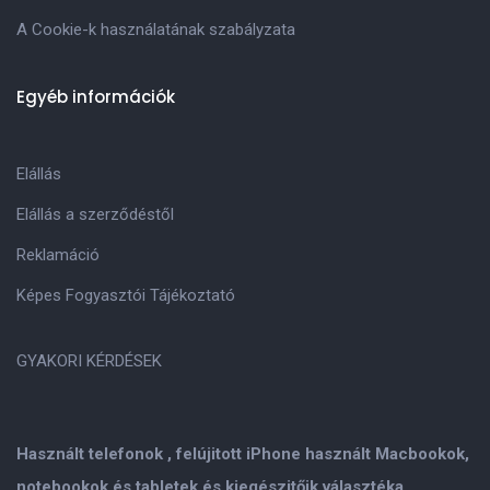
A Cookie-k használatának szabályzata
Egyéb információk
Elállás
Elállás a szerződéstől
Reklamáció
Képes Fogyasztói Tájékoztató
GYAKORI KÉRDÉSEK
Használt telefonok , felújitott iPhone használt Macbookok,
notebookok és tabletek és kiegészitőik választéka.