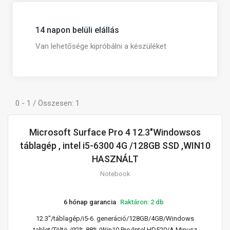
14 napon belüli elállás
Van lehetősége kipróbálni a készüléket
0 - 1 / Összesen: 1
Microsoft Surface Pro 4 12.3"Windowsos
táblagép , intel i5-6300 4G /128GB SSD ,WIN10
HASZNÁLT
Notebook
6 hónap garancia
Raktáron: 2 db
12.3"/táblagép/i5-6. generáció/128GB/4GB/Windows
tablet/Töltö,/92%,88%/Win10 Pro/Intel HD520/A Minusz