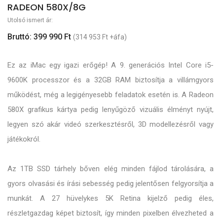
RADEON 580X/8G
Utolsó ismert ár:
Bruttó: 399 990 Ft
(314 953 Ft +áfa)
Ez az iMac egy igazi erőgép! A 9. generációs Intel Core i5-
9600K processzor és a 32GB RAM biztosítja a villámgyors
működést, még a legigényesebb feladatok esetén is. A Radeon
580X grafikus kártya pedig lenyűgöző vizuális élményt nyújt,
legyen szó akár videó szerkesztésről, 3D modellezésről vagy
játékokról.
Az 1TB SSD tárhely bőven elég minden fájlod tárolására, a
gyors olvasási és írási sebesség pedig jelentősen felgyorsítja a
munkát. A 27 hüvelykes 5K Retina kijelző pedig éles,
részletgazdag képet biztosít, így minden pixelben élvezheted a