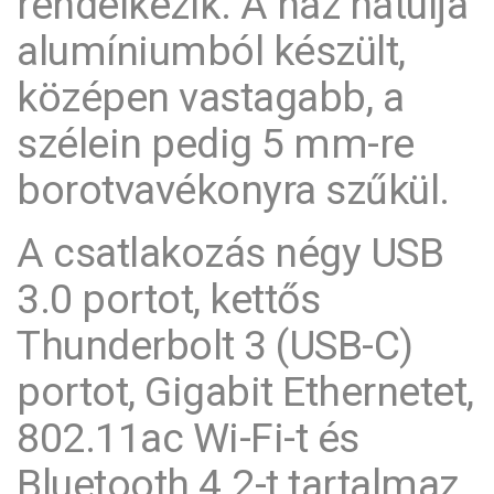
rendelkezik. A ház hátulja
alumíniumból készült,
középen vastagabb, a
szélein pedig 5 mm-re
borotvavékonyra szűkül.
A csatlakozás négy USB
3.0 portot, kettős
Thunderbolt 3 (USB-C)
portot, Gigabit Ethernetet,
802.11ac Wi-Fi-t és
Bluetooth 4.2-t tartalmaz.