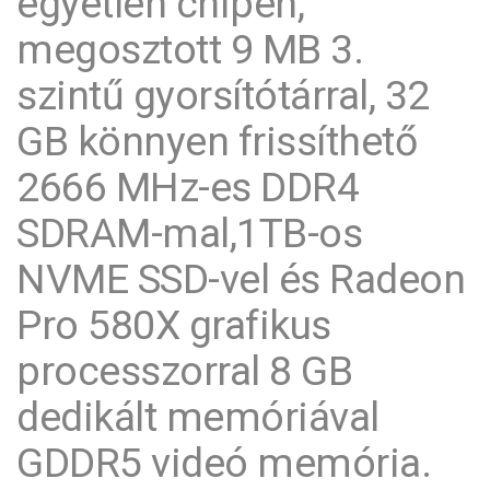
egyetlen chipen,
megosztott 9 MB 3.
szintű gyorsítótárral, 32
GB könnyen frissíthető
2666 MHz-es DDR4
SDRAM-mal,1TB-os
NVME SSD-vel és Radeon
Pro 580X grafikus
processzorral 8 GB
dedikált memóriával
GDDR5 videó memória.