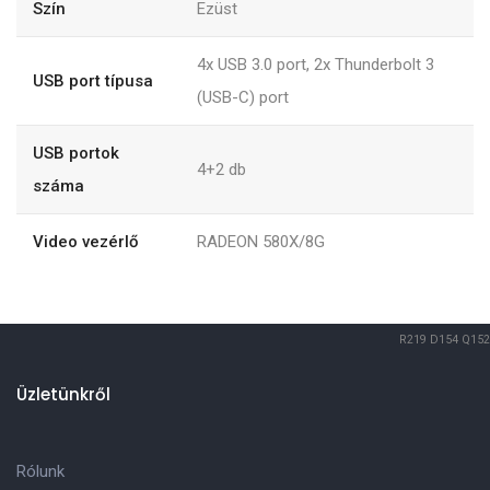
Szín
Ezüst
4x USB 3.0 port, 2x Thunderbolt 3
USB port típusa
(USB-C) port
USB portok
4+2
db
száma
Video vezérlő
RADEON 580X/8G
R219
D154
Q152
Üzletünkről
Rólunk