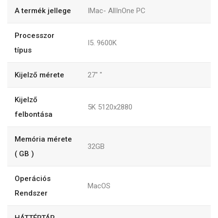
A termék jellege
IMac- AllInOne PC
Processzor
I5. 9600K
típus
Kijelző mérete
27"
"
Kijelző
5K 5120x2880
felbontása
Memória mérete
32GB
( GB )
Operációs
MacOS
Rendszer