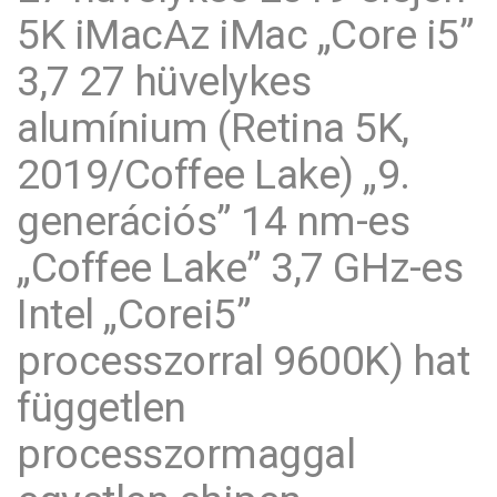
5K iMacAz iMac „Core i5”
3,7 27 hüvelykes
alumínium (Retina 5K,
2019/Coffee Lake) „9.
generációs” 14 nm-es
„Coffee Lake” 3,7 GHz-es
Intel „Corei5”
processzorral 9600K) hat
független
processzormaggal