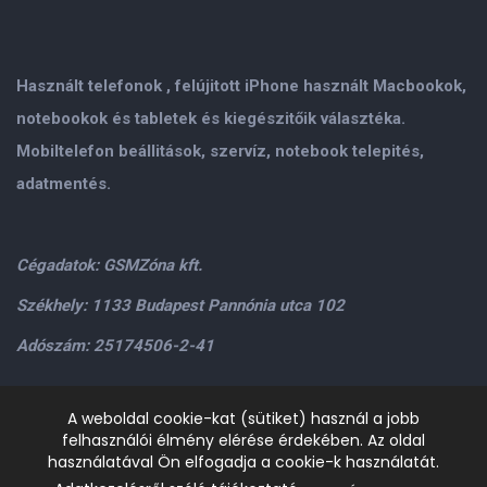
Használt telefonok , felújitott iPhone használt Macbookok,
notebookok és tabletek és kiegészitőik választéka.
Mobiltelefon beállitások, szervíz, notebook telepités,
adatmentés.
Cégadatok: GSMZóna kft.
Székhely: 1133 Budapest Pannónia utca 102
Adószám: 25174506-2-41
Személyes átvétel: GSMZóna kft. 1134.Bp. Váci út 9-15
A weboldal cookie-kat (sütiket) használ a jobb
felhasználói élmény elérése érdekében. Az oldal
H-P: 9.00-17.00,Szo: 9.00-13.00
+36205534995
+36209906363
használatával Ön elfogadja a cookie-k használatát.
/>email:
info@gsmzona.hu
gsmzonakft@gmail.com