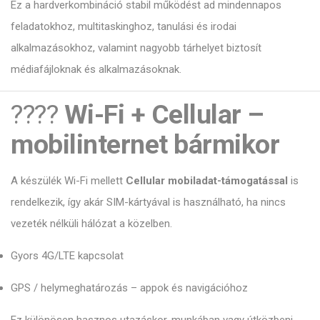
Ez a hardverkombináció stabil működést ad mindennapos
feladatokhoz, multitaskinghoz, tanulási és irodai
alkalmazásokhoz, valamint nagyobb tárhelyet biztosít
médiafájloknak és alkalmazásoknak.
????
Wi-Fi + Cellular –
mobilinternet bármikor
A készülék Wi-Fi mellett
Cellular mobiladat-támogatással
is
rendelkezik, így akár SIM-kártyával is használható, ha nincs
vezeték nélküli hálózat a közelben.
Gyors 4G/LTE kapcsolat
GPS / helymeghatározás – appok és navigációhoz