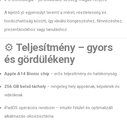
A kijelző jó egyensúlyt teremt a méret, részletesség és
hordozhatóság között, így ideális böngészéshez, filmnézéshez,
prezentációkhoz vagy tanuláshoz.
⚙️
Teljesítmény – gyors
és gördülékeny
Apple A14 Bionic chip
– erős teljesítmény és hatékonyság
256 GB belső tárhely
– rengeteg hely appoknak, képeknek és
videóknak
iPadOS operációs rendszer – intuitív felület és optimalizált
alkalmazás-ökoszisztéma