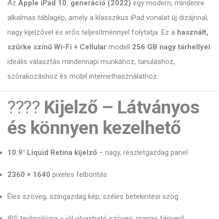
Az
Apple iPad 10. generáció (2022)
egy modern, mindenre
alkalmas táblagép, amely a klasszikus iPad vonalat új dizájnnal,
nagy kijelzővel és erős teljesítménnyel folytatja. Ez a
használt,
szürke színű Wi-Fi + Cellular
modell
256 GB nagy tárhellyel
ideális választás mindennapi munkához, tanuláshoz,
szórakozáshoz és mobil internethasználathoz.
????
Kijelző – Látványos
és könnyen kezelhető
10.9″ Liquid Retina kijelző
– nagy, részletgazdag panel
2360 × 1640
pixeles felbontás
Éles szöveg, színgazdag kép, széles betekintési szög
IPS technológia – jól olvasható szöveg, magas fényerő