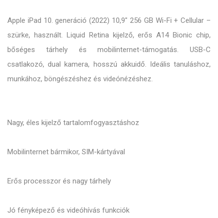
Apple iPad 10. generáció (2022) 10,9″ 256 GB Wi-Fi + Cellular –
szürke, használt. Liquid Retina kijelző, erős A14 Bionic chip,
bőséges tárhely és mobilinternet-támogatás. USB-C
csatlakozó, dual kamera, hosszú akkuidő. Ideális tanuláshoz,
munkához, böngészéshez és videónézéshez.
Nagy, éles kijelző tartalomfogyasztáshoz
Mobilinternet bármikor, SIM-kártyával
Erős processzor és nagy tárhely
Jó fényképező és videóhívás funkciók