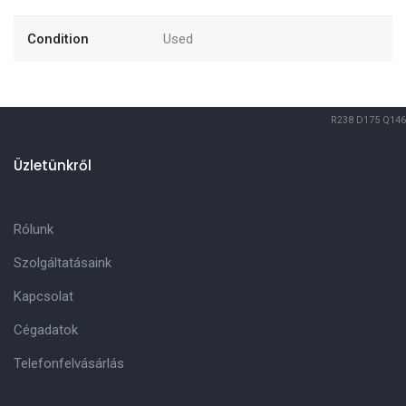
Condition
Used
R238
D175
Q146
Üzletünkről
Rólunk
Szolgáltatásaink
Kapcsolat
Cégadatok
Telefonfelvásárlás