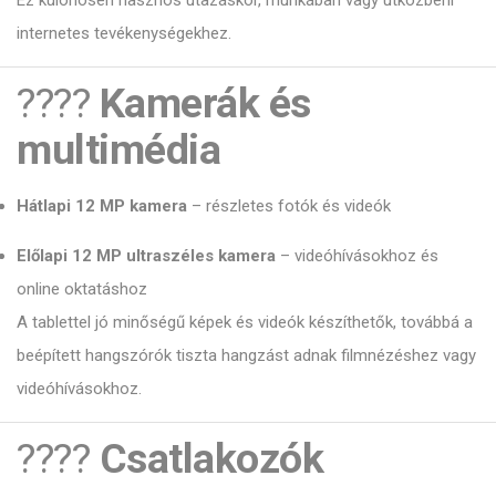
Ez különösen hasznos utazáskor, munkában vagy útközbeni
internetes tevékenységekhez.
????
Kamerák és
multimédia
Hátlapi 12 MP kamera
– részletes fotók és videók
Előlapi 12 MP ultraszéles kamera
– videóhívásokhoz és
online oktatáshoz
A tablettel jó minőségű képek és videók készíthetők, továbbá a
beépített hangszórók tiszta hangzást adnak filmnézéshez vagy
videóhívásokhoz.
????
Csatlakozók