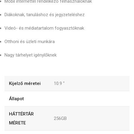
Mobil internettel rendelkező felhasználóknak
Diákoknak, tanuláshoz és jegyzeteléshez
Videó- és médiatartalom fogyasztóknak
Otthoni és üzleti munkára
Nagy tárhelyet igénylőknek
Kijelző méretei
10.9
"
Állapot
HÁTTÉRTÁR
256GB
MÉRETE