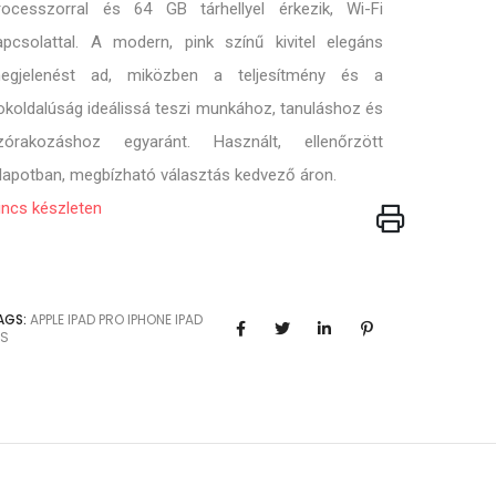
rocesszorral és 64 GB tárhellyel érkezik, Wi-Fi
apcsolattal. A modern, pink színű kivitel elegáns
egjelenést ad, miközben a teljesítmény és a
okoldalúság ideálissá teszi munkához, tanuláshoz és
zórakozáshoz egyaránt. Használt, ellenőrzött
llapotban, megbízható választás kedvező áron.
incs készleten
AGS:
APPLE
IPAD PRO
IPHONE
IPAD
OS