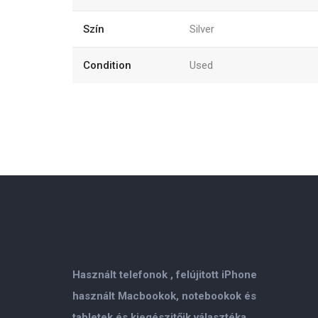
Szín
Silver
Condition
Used
Használt telefonok , felújitott iPhone
használt Macbookok, notebookok és
tabletek és kiegészitőik választéka.