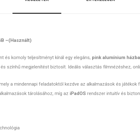
GB –(Használt)
t és komoly teljesítményt kínál egy elegáns,
pink alumínium házba
 és színhű megjelenítést biztosít. Ideális választás filmnézéshez, o
mely a mindennapi feladatoktól kezdve az alkalmazások és játékok f
alkalmazások tárolásához, míg az
iPadOS
rendszer intuitív és bizto
echnológia