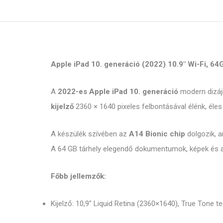
Apple iPad 10. generáció (2022) 10.9" Wi-Fi, 64
A
2022-es Apple iPad 10. generáció
modern dizájn
kijelző
2360 × 1640 pixeles felbontásával élénk, éles
A készülék szívében az
A14 Bionic chip
dolgozik, a
A 64 GB tárhely elegendő dokumentumok, képek és 
Főbb jellemzők:
Kijelző: 10,9" Liquid Retina (2360×1640), True Tone t