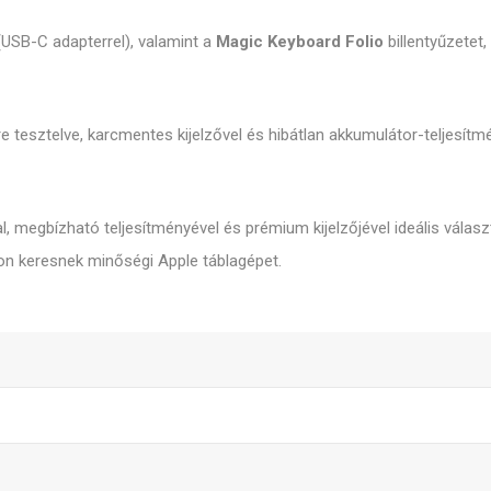
(USB-C adapterrel), valamint a
Magic Keyboard Folio
billentyűzetet,
 tesztelve, karcmentes kijelzővel és hibátlan akkumulátor-teljesítm
l, megbízható teljesítményével és prémium kijelzőjével ideális vála
on keresnek minőségi Apple táblagépet.