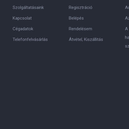
Szolgáltatásaink
Regisztráció
Ad
Kapcsolat
Belépés
Az
Cégadatok
Rendelésem
A
h
Telefonfelvásárlás
Átvétel, Kiszállitás
s