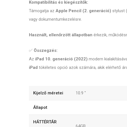
Kompatibilitás és kiegészítők:
Támogatja az
Apple Pencil (2. generáció)
stylust 
vagy dokumentumkezelésre.
Használt, ellenőrzött állapotban
érkezik, működésre
✅
Összegzés:
Az
iPad 10. generáció (2022)
modern kialakításáva
iPad
tökéletes opció azok számára, akik elérhető ár
Kijelző méretei
10.9
"
Állapot
HÁTTÉRTÁR
64GB