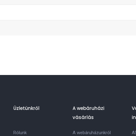
Üzletünkről
A webáruházi
V
vásárlás
i
Rólunk
A webáruházunkról
A