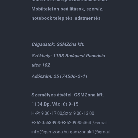
Mobiltelefon beállitások, szervíz,
notebook telepités, adatmentés.
Cégadatok: GSMZóna kft.
Székhely: 1133 Budapest Pannónia
utca 102
Adószám: 25174506-2-41
Személyes átvétel: GSMZóna kft.
1134.Bp. Váci út 9-15
H-P: 9.00-17.00,Szo: 9.00-13.00
+36205534995
+36209906363
/>email:
info@gsmzona.hu
gsmzonakft@gmail.