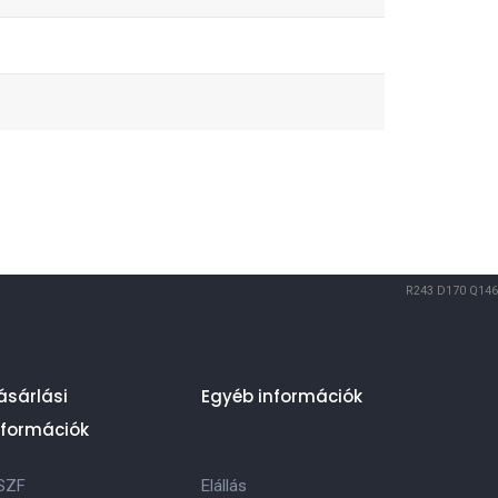
R243
D170
Q146
ásárlási
Egyéb információk
nformációk
SZF
Elállás