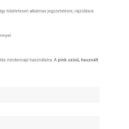
 így tökéletesen alkalmas jegyzetelésre, rajzolásra
énnyel.
sztás mindennapi használatra. A
pink színű, használt