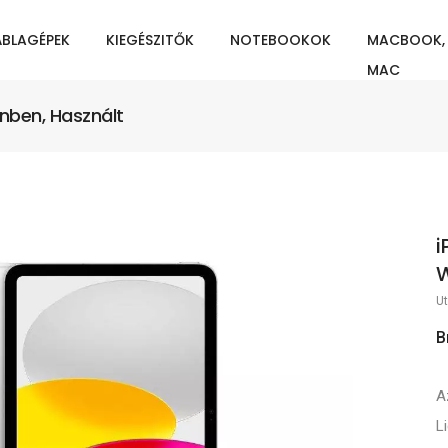
ÁBLAGÉPEK
KIEGÉSZITŐK
NOTEBOOKOK
MACBOOK,
MAC
inben, Használt
i
W
Ut
B
A
L