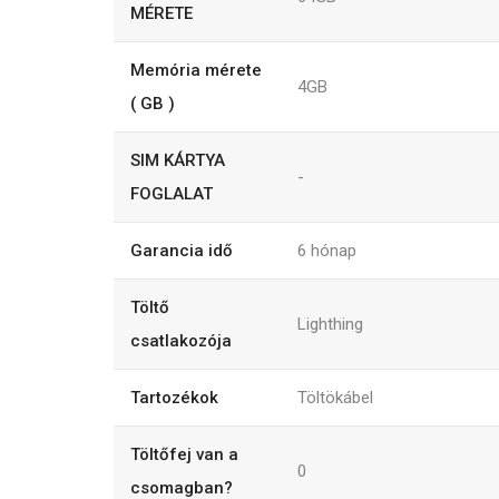
MÉRETE
Memória mérete
4GB
( GB )
SIM KÁRTYA
-
FOGLALAT
Garancia idő
6
hónap
Töltő
Lighthing
csatlakozója
Tartozékok
Töltökábel
Töltőfej van a
0
csomagban?