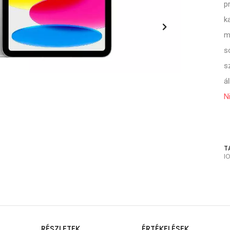
p
k
m
s
s
á
N
T
I
RÉSZLETEK
ÉRTÉKELÉSEK