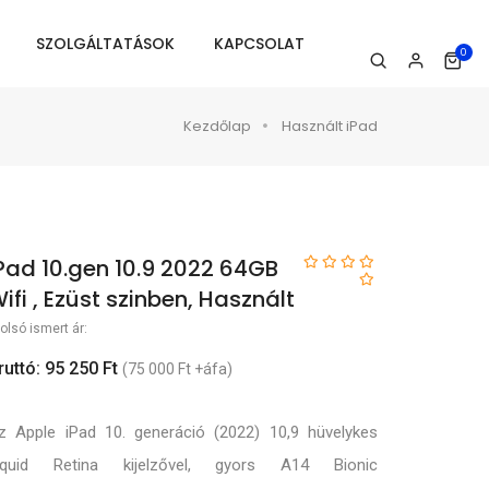
SZOLGÁLTATÁSOK
KAPCSOLAT
0
Kezdőlap
Használt iPad
Pad 10.gen 10.9 2022 64GB
ifi , Ezüst szinben, Használt
olsó ismert ár:
ruttó: 95 250 Ft
(75 000 Ft +áfa)
z Apple iPad 10. generáció (2022) 10,9 hüvelykes
iquid Retina kijelzővel, gyors A14 Bionic