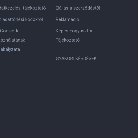
atkezelési tájékoztató
Elállás a szerződéstől
 adattörlési kódokról
Reklamáció
 Cookie-k
Képes Fogyasztói
asználatának
Tájékoztató
zabályzata
GYAKORI KÉRDÉSEK