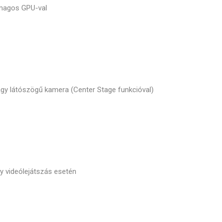
 magos GPU-val
gy látószögű kamera (Center Stage funkcióval)
y videólejátszás esetén