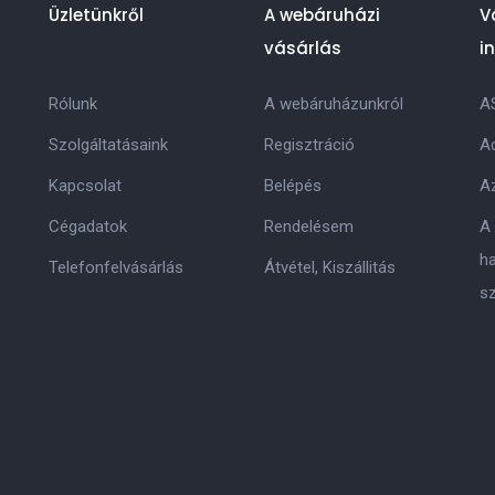
Üzletünkről
A webáruházi
V
vásárlás
i
Rólunk
A webáruházunkról
A
Szolgáltatásaink
Regisztráció
Ad
Kapcsolat
Belépés
Az
Cégadatok
Rendelésem
A
h
Telefonfelvásárlás
Átvétel, Kiszállitás
s