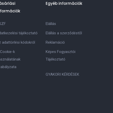
ásárlási
Egyéb információk
nformációk
SZF
Elállás
atkezelési tájékoztató
Elállás a szerződéstől
 adattörlési kódokról
Reklamáció
 Cookie-k
Képes Fogyasztói
asználatának
Tájékoztató
zabályzata
GYAKORI KÉRDÉSEK