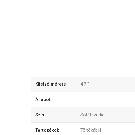
Kijelző mérete
4.7
"
Állapot
Szín
Sötétszürke
Tartozékok
Töltökábel