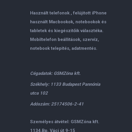
Használt telefonok , felújitott iPhone
használt Macbookok, notebookok és
tabletek és kiegészitőik választéka.
Mobiltelefon beállitások, szervíz,
notebook telepités, adatmentés.
Cégadatok: GSMZóna kft.
Székhely: 1133 Budapest Pannónia
utca 102
Adószám: 25174506-2-41
Személyes átvétel: GSMZóna kft.
1134.Bp. Váci út 9-15