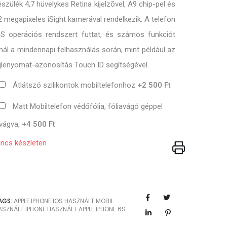
észülék 4,7 hüvelykes Retina kijelzõvel, A9 chip-pel és
2 megapixeles iSight kamerával rendelkezik. A telefon
OS operációs rendszert futtat, és számos funkciót
ínál a mindennapi felhasználás során, mint például az
jjlenyomat-azonosítás Touch ID segítségével.
Átlátszó szilikontok mobiltelefonhoz
+2 500 Ft
Matt Mobiltelefon védőfólia, fóliavágó géppel
vágva,
+4 500 Ft
incs készleten
AGS:
APPLE
IPHONE
IOS
HASZNÁLT MOBIL
ASZNÁLT IPHONE
HASZNÁLT APPLE
IPHONE 6S