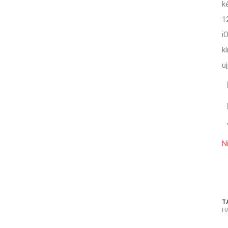
k
1
i
k
u
N
T
H