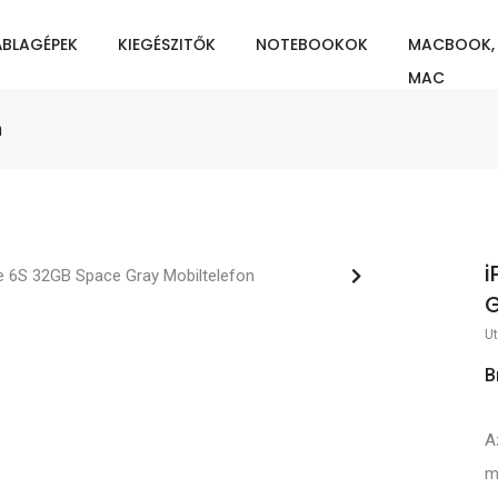
ÁBLAGÉPEK
KIEGÉSZITŐK
NOTEBOOKOK
MACBOOK,
MAC
n
i
G
Ut
B
A
m