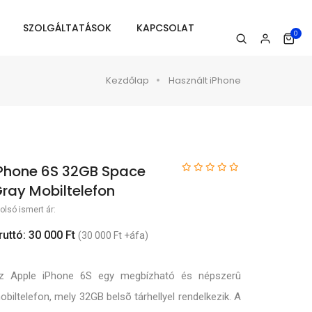
SZOLGÁLTATÁSOK
KAPCSOLAT
0
Kezdőlap
Használt iPhone
Phone 6S 32GB Space
ray Mobiltelefon
olsó ismert ár:
ruttó: 30 000 Ft
(30 000 Ft +áfa)
z Apple iPhone 6S egy megbízható és népszerû
obiltelefon, mely 32GB belsõ tárhellyel rendelkezik. A