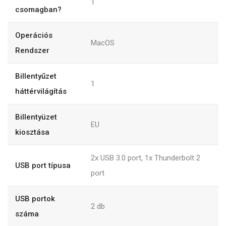
1
csomagban?
Operációs
MacOS
Rendszer
Billentyűzet
1
háttérvilágítás
Billentyüzet
EU
kiosztása
2x USB 3.0 port, 1x Thunderbolt 2
USB port típusa
port
USB portok
2
db
száma