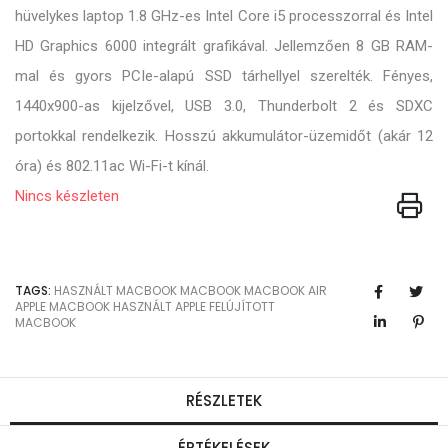
hüvelykes laptop 1.8 GHz-es Intel Core i5 processzorral és Intel
HD Graphics 6000 integrált grafikával. Jellemzően 8 GB RAM-
mal és gyors PCIe-alapú SSD tárhellyel szerelték. Fényes,
1440x900-as kijelzővel, USB 3.0, Thunderbolt 2 és SDXC
portokkal rendelkezik. Hosszú akkumulátor-üzemidőt (akár 12
óra) és 802.11ac Wi-Fi-t kínál.
Nincs készleten
TAGS:
HASZNÁLT MACBOOK
MACBOOK
MACBOOK AIR
APPLE MACBOOK
HASZNÁLT APPLE
FELÚJÍTOTT
MACBOOK
RÉSZLETEK
ÉRTÉKELÉSEK