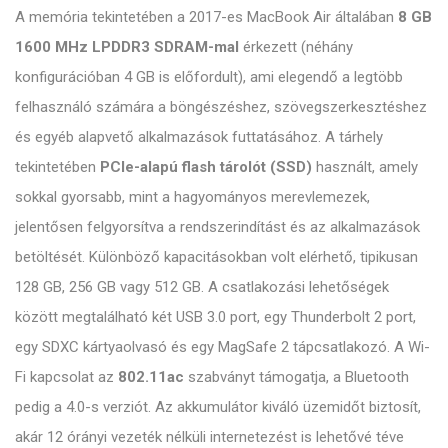
A memória tekintetében a 2017-es MacBook Air általában
8 GB
1600 MHz LPDDR3 SDRAM-mal
érkezett (néhány
konfigurációban 4 GB is előfordult), ami elegendő a legtöbb
felhasználó számára a böngészéshez, szövegszerkesztéshez
és egyéb alapvető alkalmazások futtatásához. A tárhely
tekintetében
PCIe-alapú flash tárolót (SSD)
használt, amely
sokkal gyorsabb, mint a hagyományos merevlemezek,
jelentősen felgyorsítva a rendszerindítást és az alkalmazások
betöltését. Különböző kapacitásokban volt elérhető, tipikusan
128 GB, 256 GB vagy 512 GB. A csatlakozási lehetőségek
között megtalálható két USB 3.0 port, egy Thunderbolt 2 port,
egy SDXC kártyaolvasó és egy MagSafe 2 tápcsatlakozó. A Wi-
Fi kapcsolat az
802.11ac
szabványt támogatja, a Bluetooth
pedig a 4.0-s verziót. Az akkumulátor kiváló üzemidőt biztosít,
akár 12 órányi vezeték nélküli internetezést is lehetővé téve