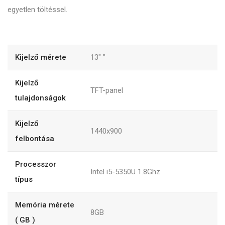
egyetlen töltéssel.
Kijelző mérete
13"
"
Kijelző
TFT-panel
tulajdonságok
Kijelző
1440x900
felbontása
Processzor
Intel i5-5350U 1.8Ghz
típus
Memória mérete
8GB
( GB )