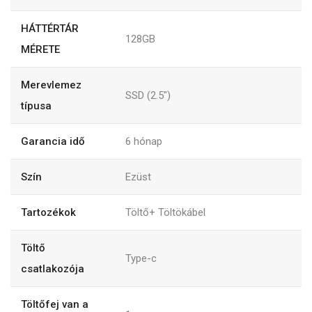
HÁTTÉRTÁR
128GB
MÉRETE
Merevlemez
SSD (2.5")
típusa
Garancia idő
6
hónap
Szín
Ezüst
Tartozékok
Töltő+ Töltökábel
Töltő
Type-c
csatlakozója
Töltőfej van a