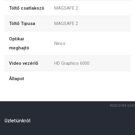
Töltő csatlakozó
MAGSAFE 2
Töltő Tipusa
MAGSAFE 2
Optikai
Nincs
meghajtó
Video vezérlő
HD Graphics 6000
Állapot
R265
D193
Q167
Üzletünkről