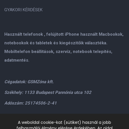
GYAKORI KÉRDÉSEK
Használt telefonok , felújitott iPhone használt Macbookok,
notebookok és tabletek és kiegészitőik választéka.
Mobiltelefon beállitások, szervíz, notebook telepités,
adatmentés.
Cégadatok: GSMZóna kft.
Székhely: 1133 Budapest Pannónia utca 102
Adószám: 25174506-2-41
Személyes átvétel: GSMZóna kft. 1134.Bp. Váci út 9-15
A weboldal cookie-kat (sütiket) használ a jobb
felhasználói élmény elérése érdekében. Az oldal