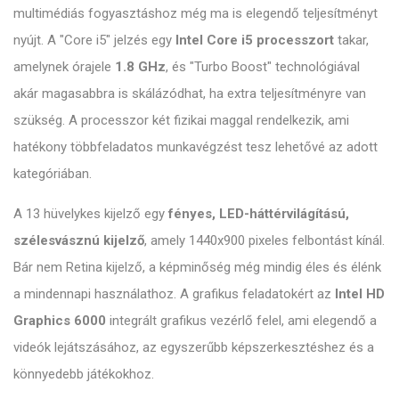
multimédiás fogyasztáshoz még ma is elegendő teljesítményt
nyújt. A "Core i5" jelzés egy
Intel Core i5 processzort
takar,
amelynek órajele
1.8 GHz
, és "Turbo Boost" technológiával
akár magasabbra is skálázódhat, ha extra teljesítményre van
szükség. A processzor két fizikai maggal rendelkezik, ami
hatékony többfeladatos munkavégzést tesz lehetővé az adott
kategóriában.
A 13 hüvelykes kijelző egy
fényes, LED-háttérvilágítású,
szélesvásznú kijelző
, amely 1440x900 pixeles felbontást kínál.
Bár nem Retina kijelző, a képminőség még mindig éles és élénk
a mindennapi használathoz. A grafikus feladatokért az
Intel HD
Graphics 6000
integrált grafikus vezérlő felel, ami elegendő a
videók lejátszásához, az egyszerűbb képszerkesztéshez és a
könnyedebb játékokhoz.