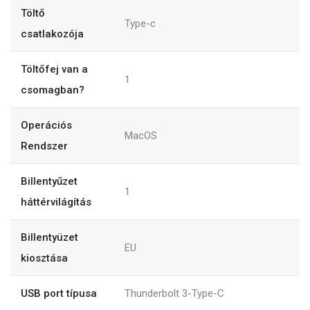
Töltő
Type-c
csatlakozója
Töltőfej van a
1
csomagban?
Operációs
MacOS
Rendszer
Billentyűzet
1
háttérvilágítás
Billentyüzet
EU
kiosztása
USB port típusa
Thunderbolt 3-Type-C