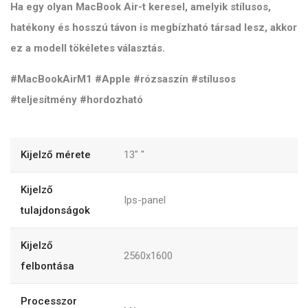
Ha egy olyan MacBook Air-t keresel, amelyik stílusos,
hatékony és hosszú távon is megbízható társad lesz, akkor
ez a modell tökéletes választás.
#MacBookAirM1 #Apple #rózsaszín #stílusos
#teljesítmény #hordozható
Kijelző mérete
13"
"
Kijelző
Ips-panel
tulajdonságok
Kijelző
2560x1600
felbontása
Processzor