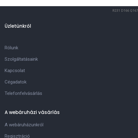
R231
D166
Q167
Üzletünkről
Rólunk
Szolgáltatásaink
Kapcsolat
Cégadatok
Telefonfelvásárlás
A webáruházi vásárlás
A webáruházunkról
Regisztráció