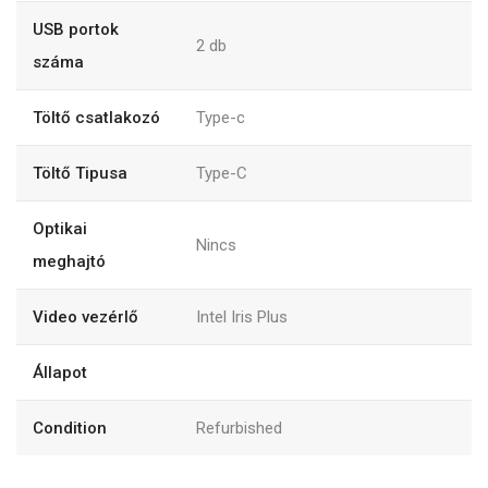
USB portok
2
db
száma
Töltő csatlakozó
Type-c
Töltő Tipusa
Type-C
Optikai
Nincs
meghajtó
Video vezérlő
Intel Iris Plus
Állapot
Condition
Refurbished