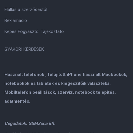
Elállás a szerződéstől
Reklamáció
Képes Fogyasztói Tájékoztató
GYAKORI KÉRDÉSEK
Használt telefonok , felújitott iPhone használt Macbookok,
notebookok és tabletek és kiegészitőik választéka.
Mobiltelefon beállitások, szervíz, notebook telepités,
adatmentés.
Cégadatok: GSMZóna kft.