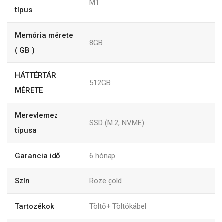
M1
típus
Memória mérete
8GB
( GB )
HÁTTÉRTÁR
512GB
MÉRETE
Merevlemez
SSD (M.2, NVME)
típusa
Garancia idő
6
hónap
Szín
Roze gold
Tartozékok
Töltő+ Töltökábel