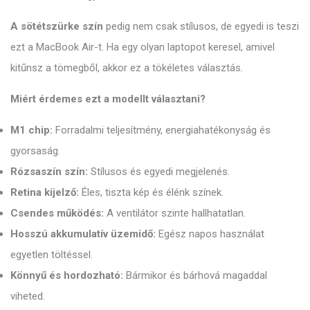
A sötétszürke szín
pedig nem csak stílusos, de egyedi is teszi
ezt a MacBook Air-t. Ha egy olyan laptopot keresel, amivel
kitűnsz a tömegből, akkor ez a tökéletes választás.
Miért érdemes ezt a modellt választani?
M1 chip:
Forradalmi teljesítmény, energiahatékonyság és
gyorsaság.
Rózsaszín szín:
Stílusos és egyedi megjelenés.
Retina kijelző:
Éles, tiszta kép és élénk színek.
Csendes működés:
A ventilátor szinte hallhatatlan.
Hosszú akkumulatív üzemidő:
Egész napos használat
egyetlen töltéssel.
Könnyű és hordozható:
Bármikor és bárhová magaddal
viheted.