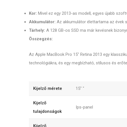
Kor:
Mivel ez egy 2013-as modell, egyes újabb szof
Akkumulátor:
Az akkumulátor élettartama az évek s
Tárhely:
A 128 GB-os SSD ma már kevésnek bizonyu
Összegzés:
Az Apple MacBook Pro 15" Retina 2013 egy klassziku
technológiákra, és egy megbízható, stílusos és erőte
Kijelző mérete
15"
"
Kijelző
Ips-panel
tulajdonságok
Kijelző