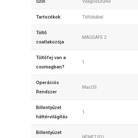
Szín
Világosszürke
Tartozékok
Töltökábel
Töltő
MAGSAFE 2
csatlakozója
Töltőfej van a
1
csomagban?
Operációs
MacOS
Rendszer
Billentyűzet
1
háttérvilágítás
Billentyüzet
NÉMET/EU