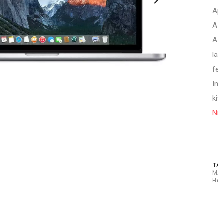
A
A
A
l
f
I
k
N
T
M
H