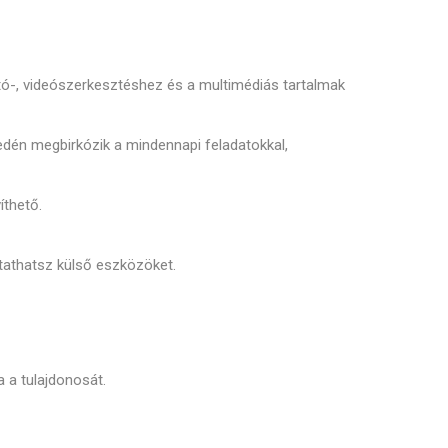
otó-, videószerkesztéshez és a multimédiás tartalmak
yedén megbirkózik a mindennapi feladatokkal,
íthető.
tathatsz külső eszközöket.
 a tulajdonosát.