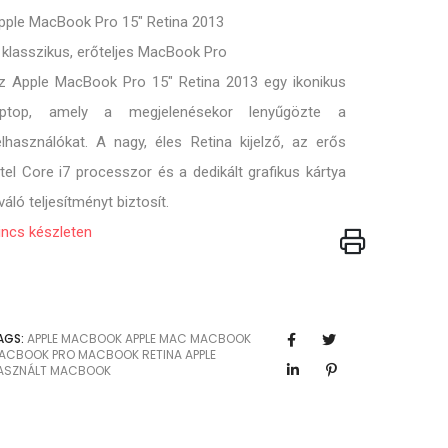
pple MacBook Pro 15" Retina 2013
 klasszikus, erőteljes MacBook Pro
z Apple MacBook Pro 15" Retina 2013 egy ikonikus
aptop, amely a megjelenésekor lenyűgözte a
elhasználókat. A nagy, éles Retina kijelző, az erős
ntel Core i7 processzor és a dedikált grafikus kártya
iváló teljesítményt biztosít.
incs készleten
AGS:
APPLE MACBOOK
APPLE MAC
MACBOOK
ACBOOK PRO
MACBOOK RETINA
APPLE
ASZNÁLT MACBOOK