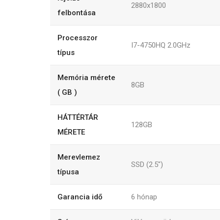
2880x1800
felbontása
Processzor
I7-4750HQ 2.0GHz
típus
Memória mérete
8GB
( GB )
HÁTTÉRTÁR
128GB
MÉRETE
Merevlemez
SSD (2.5")
típusa
Garancia idő
6
hónap