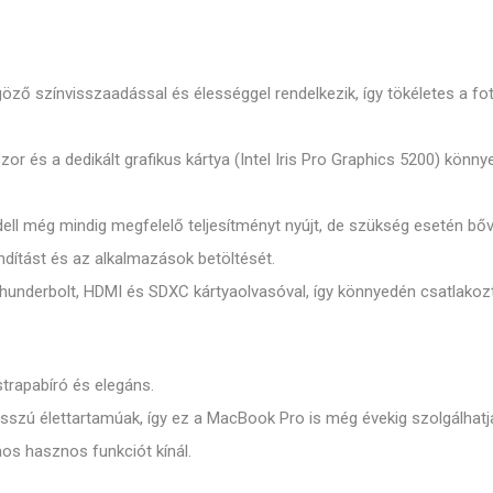
göző színvisszaadással és élességgel rendelkezik, így tökéletes a f
r és a dedikált grafikus kártya (Intel Iris Pro Graphics 5200) könn
l még mindig megfelelő teljesítményt nyújt, de szükség esetén bőv
dítást és az alkalmazások betöltését.
hunderbolt, HDMI és SDXC kártyaolvasóval, így könnyedén csatlakoz
trapabíró és elegáns.
szú élettartamúak, így ez a MacBook Pro is még évekig szolgálhatja
os hasznos funkciót kínál.