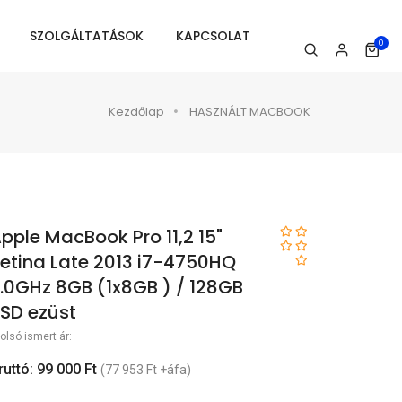
SZOLGÁLTATÁSOK
KAPCSOLAT
0
Kezdőlap
HASZNÁLT MACBOOK
pple MacBook Pro 11,2 15"
etina Late 2013 i7-4750HQ
.0GHz 8GB (1x8GB ) / 128GB
SD ezüst
olsó ismert ár:
ruttó: 99 000 Ft
(77 953 Ft +áfa)