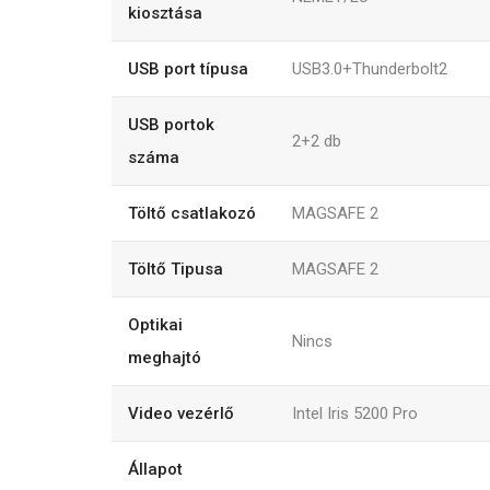
kiosztása
USB port típusa
USB3.0+Thunderbolt2
USB portok
2+2
db
száma
Töltő csatlakozó
MAGSAFE 2
Töltő Tipusa
MAGSAFE 2
Optikai
Nincs
meghajtó
Video vezérlő
Intel Iris 5200 Pro
Állapot