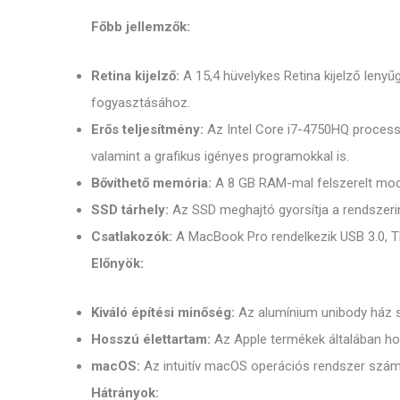
Főbb jellemzők:
Retina kijelző:
A 15,4 hüvelykes Retina kijelző lenyű
fogyasztásához.
Erős teljesítmény:
Az Intel Core i7-4750HQ processzo
valamint a grafikus igényes programokkal is.
Bővíthető memória:
A 8 GB RAM-mal felszerelt model
SSD tárhely:
Az SSD meghajtó gyorsítja a rendszerin
Csatlakozók:
A MacBook Pro rendelkezik USB 3.0, T
Előnyök:
Kiváló építési minőség:
Az alumínium unibody ház s
Hosszú élettartam:
Az Apple termékek általában hos
macOS:
Az intuitív macOS operációs rendszer szám
Hátrányok: