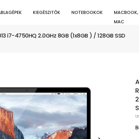
ÁBLAGÉPEK
KIEGÉSZITŐK
NOTEBOOKOK
MACBOOK,
MAC
2013 i7-4750HQ 2.0GHz 8GB (1x8GB ) / 128GB SSD
A
R
2
S
Ut
B