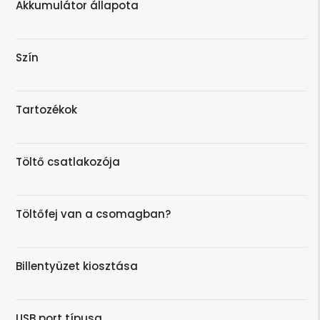
Akkumulátor állapota
Szín
Tartozékok
Töltő csatlakozója
Töltőfej van a csomagban?
Billentyüzet kiosztása
USB port típusa