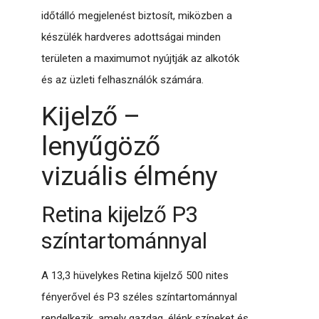
időtálló megjelenést biztosít, miközben a
készülék hardveres adottságai minden
területen a maximumot nyújtják az alkotók
és az üzleti felhasználók számára.
Kijelző –
lenyűgöző
vizuális élmény
Retina kijelző P3
színtartománnyal
A 13,3 hüvelykes Retina kijelző 500 nites
fényerővel és P3 széles színtartománnyal
rendelkezik, amely gazdag, élénk színeket és