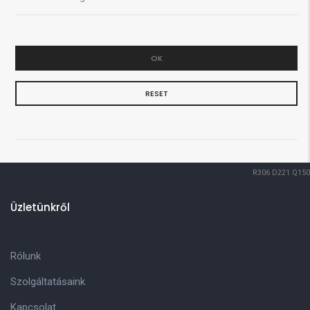
OK
RESET
R306
D221
Q150
Üzletünkről
Rólunk
Szolgáltatásaink
Kapcsolat