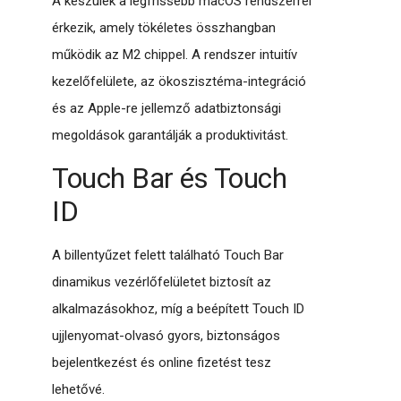
A készülék a legfrissebb macOS rendszerrel
érkezik, amely tökéletes összhangban
működik az M2 chippel. A rendszer intuitív
kezelőfelülete, az ökoszisztéma-integráció
és az Apple-re jellemző adatbiztonsági
megoldások garantálják a produktivitást.
Touch Bar és Touch
ID
A billentyűzet felett található Touch Bar
dinamikus vezérlőfelületet biztosít az
alkalmazásokhoz, míg a beépített Touch ID
ujjlenyomat-olvasó gyors, biztonságos
bejelentkezést és online fizetést tesz
lehetővé.