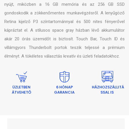
nyújt, miközben a 16 GB memória és az 256 GB SSD
gondoskodik a zökkenőmentes munkavégzésről. A lenyűgöző
Retina kijelző P3 színtartománnyal és 500 nites fényerővel
kápráztat el. A stílusos space gray házban lévő akkumulátor
akár 20 órás üzemidőt is biztosít. Touch Bar, Touch ID és
villámgyors Thunderbolt portok teszik teljessé a prémium
élményt. A tökéletes választás kreatív és üzleti feladatokhoz.
ÜZLETBEN
6 HÓNAP
HÁZHOZSZÁLLITÁ
ÁTVEHETŐ
GARANCIA
SSAL IS