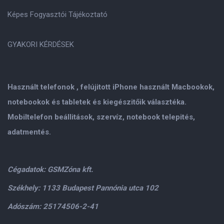
Képes Fogyasztói Tájékoztató
GYAKORI KÉRDÉSEK
Használt telefonok , felújitott iPhone használt Macbookok,
notebookok és tabletek és kiegészitőik választéka.
Mobiltelefon beállitások, szervíz, notebook telepités,
adatmentés.
Cégadatok: GSMZóna kft.
Székhely: 1133 Budapest Pannónia utca 102
Adószám: 25174506-2-41