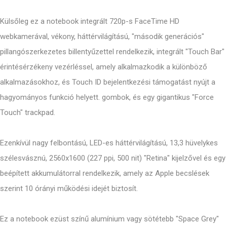
Külsőleg ez a notebook integrált 720p-s FaceTime HD
webkamerával, vékony, háttérvilágítású, "második generációs"
pillangószerkezetes billentyűzettel rendelkezik, integrált "Touch Bar"
érintésérzékeny vezérléssel, amely alkalmazkodik a különböző
alkalmazásokhoz, és Touch ID bejelentkezési támogatást nyújt a
hagyományos funkció helyett. gombok, és egy gigantikus "Force
Touch" trackpad.
Ezenkívül nagy felbontású, LED-es háttérvilágítású, 13,3 hüvelykes
szélesvásznú, 2560x1600 (227 ppi, 500 nit) "Retina" kijelzővel és egy
beépített akkumulátorral rendelkezik, amely az Apple becslések
szerint 10 órányi működési idejét biztosít.
Ez a notebook ezüst színű alumínium vagy sötétebb "Space Grey"