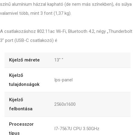
színű alumínium házzal kapható (de nem más színekben), és súlya
valamivel több, mint 3 font (1,37 kg).
A csatlakozáshoz 802.11ac Wi-Fi, Bluetooth 4.2, négy „Thunderbolt
3” port (USB-C csatlakozó) é
Kijelző mérete
13"
"
Kijelző
Ips-panel
tulajdonságok
Kijelző
2560x1600
felbontása
Processzor
I7-7567U CPU 3.50GHz
típus