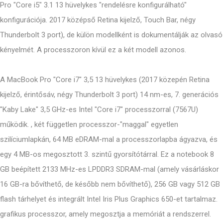
Pro "Core i5" 3.1 13 hüvelykes "rendelésre konfigurálható"
konfigurációja. 2017 középső Retina kijelző, Touch Bar, négy
Thunderbolt 3 port), de külön modellként is dokumentálják az olvasó
kényelmét. A processzoron kívül ez a két modell azonos.
A MacBook Pro "Core i7" 3,5 13 hüvelykes (2017 közepén Retina
kijelző, érintősáv, négy Thunderbolt 3 port) 14 nm-es, 7. generációs
"Kaby Lake" 3,5 GHz-es Intel "Core i7" processzorral (7567U)
működik. , két független processzor-"maggal" egyetlen
szilíciumlapkán, 64 MB eDRAM-mal a processzorlapba ágyazva, és
egy 4 MB-os megosztott 3. szintű gyorsítótárral. Ez a notebook 8
GB beépített 2133 MHz-es LPDDR3 SDRAM-mal (amely vásárláskor
16 GB-ra bővíthető, de később nem bővíthető), 256 GB vagy 512 GB
flash tárhelyet és integrált Intel Iris Plus Graphics 650-et tartalmaz.
grafikus processzor, amely megosztja a memóriát a rendszerrel.