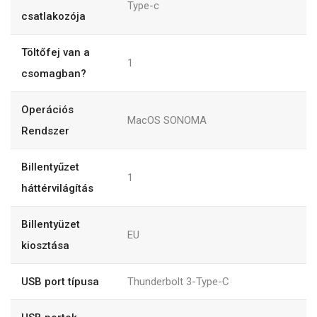
Type-c
csatlakozója
Töltőfej van a
1
csomagban?
Operációs
MacOS SONOMA
Rendszer
Billentyűzet
1
háttérvilágítás
Billentyüzet
EU
kiosztása
USB port típusa
Thunderbolt 3-Type-C