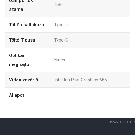
USB portok
4
db
száma
Töltő csatlakozó
Type-c
Töltő Tipusa
Type-C
Optikai
Nincs
meghajtó
Video vezérlő
Intel Iris Plus Graphics 655
Állapot
R245
D172
Q167