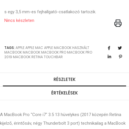
s egy 3,5 mm-es fejhallgató-csatlakozó tartozik.
Nincs készleten
TAGS:
APPLE
APPLE MAC
APPLE MACBOOK
HASZNÁLT
MACBOOK
MACBOOK
MACBOOK PRO
MACBOOK PRO
2019
MACBOOK RETINA
TOUCHBAR
RÉSZLETEK
ÉRTÉKELÉSEK
A MacBook Pro "Core i7" 3.5 13 hüvelykes (2017 közepén Retina
kijelző, érintősáv, négy Thunderbolt 3 port) technikailag a MacBook