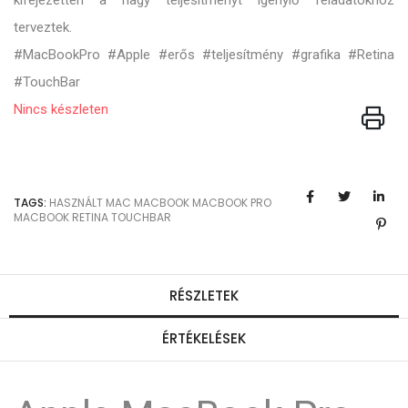
kifejezetten a nagy teljesítményt igénylő feladatokhoz
terveztek.
#MacBookPro #Apple #erős #teljesítmény #grafika #Retina
#TouchBar
Nincs készleten
TAGS:
HASZNÁLT MAC
MACBOOK
MACBOOK PRO
MACBOOK RETINA
TOUCHBAR
RÉSZLETEK
ÉRTÉKELÉSEK