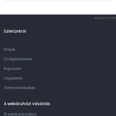
R242
D171
Q167
Üzletünkről
Rólunk
Szolgáltatásaink
Kapcsolat
Cégadatok
Telefonfelvásárlás
A webáruházi vásárlás
A webáruházunkról