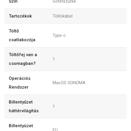
Szín
Sötétszürke
Tartozékok
Töltökábel
Töltő
Type-c
csatlakozója
Töltőfej van a
1
csomagban?
Operációs
MacOS SONOMA
Rendszer
Billentyűzet
1
háttérvilágítás
Billentyüzet
EU