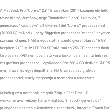
A MacBook Pro "Core i7" 2,8 15 hüvelykes (2017 közepén elérhető
retina kijelző, érintősáv, négy Thunderbolt 3 port) 14 nm-es, 7.
generációs "Kaby Lake" 2,9 GHz-es Intel "Core i7" processzorral
(78200HQ) működik. , négy független processzor "maggal" egyetlen
szilícium chipen, 6 MB megosztott 3. szintű gyorsítótárral, 16 GB
beépített 2133 MHz LPDDR3 SDRAM-mal és 256 GB beépített flash
tárolóval (a RAM nem bővíthető vásárláskor, de a flash tárhely) és
két grafikus processzor – egyRadeon Pro 560 4 GB dedikált GDDR5
memóriával és egy integrált Intel HD Graphics 630 grafikus
processzorral, amely megosztja a memóriát a rendszerrel.
Külsőleg ez a notebook integrált 720p-s FaceTime HD
webkamerával, vékony, háttérvilágítású, "második generációs"
pillangószerkezetes billentyűzettel rendelkezik, integrált "Touch Bar"