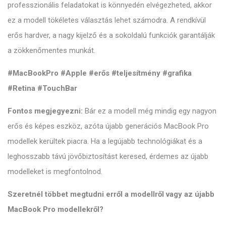
professzionális feladatokat is könnyedén elvégezheted, akkor
ez a modell tökéletes választás lehet számodra. A rendkívül
erős hardver, a nagy kijelző és a sokoldalú funkciók garantálják
a zökkenőmentes munkát.
#MacBookPro #Apple #erős #teljesítmény #grafika
#Retina #TouchBar
Fontos megjegyezni:
Bár ez a modell még mindig egy nagyon
erős és képes eszköz, azóta újabb generációs MacBook Pro
modellek kerültek piacra. Ha a legújabb technológiákat és a
leghosszabb távú jövőbiztosítást keresed, érdemes az újabb
modelleket is megfontolnod.
Szeretnél többet megtudni erről a modellről vagy az újabb
MacBook Pro modellekről?