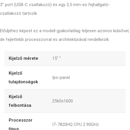
3” port (USB-C csatlakozó) és egy 3,5 mm-es fejhallgató-
csatlakozó tartozik.
Elődjéhez képest ez a modell gyakorlatilag teljesen azonos külsővel,
de fejlettebb processzorral és architektúrával rendelkezik.
Kijelző mérete
15"
"
Kijelző
Ips-panel
tulajdonságok
Kijelző
2560x1600
felbontása
Processzor
I7-7820HQ CPU 2.90GHz
típus