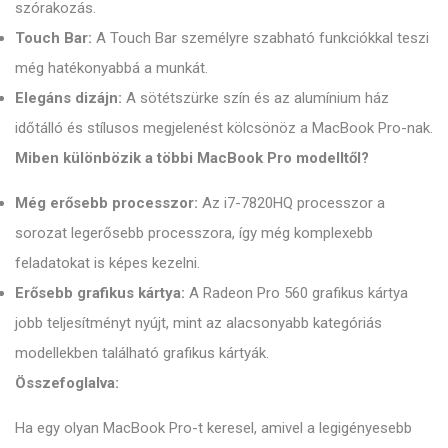
szórakozás.
Touch Bar:
A Touch Bar személyre szabható funkciókkal teszi
még hatékonyabbá a munkát.
Elegáns dizájn:
A sötétszürke szín és az alumínium ház
időtálló és stílusos megjelenést kölcsönöz a MacBook Pro-nak.
Miben különbözik a többi MacBook Pro modelltől?
Még erősebb processzor:
Az i7-7820HQ processzor a
sorozat legerősebb processzora, így még komplexebb
feladatokat is képes kezelni.
Erősebb grafikus kártya:
A Radeon Pro 560 grafikus kártya
jobb teljesítményt nyújt, mint az alacsonyabb kategóriás
modellekben található grafikus kártyák.
Összefoglalva:
Ha egy olyan MacBook Pro-t keresel, amivel a legigényesebb