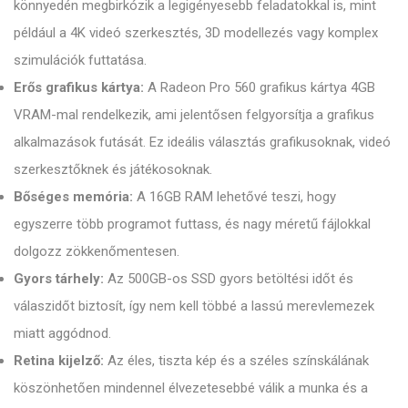
könnyedén megbirkózik a legigényesebb feladatokkal is, mint
például a 4K videó szerkesztés, 3D modellezés vagy komplex
szimulációk futtatása.
Erős grafikus kártya:
A Radeon Pro 560 grafikus kártya 4GB
VRAM-mal rendelkezik, ami jelentősen felgyorsítja a grafikus
alkalmazások futását. Ez ideális választás grafikusoknak, videó
szerkesztőknek és játékosoknak.
Bőséges memória:
A 16GB RAM lehetővé teszi, hogy
egyszerre több programot futtass, és nagy méretű fájlokkal
dolgozz zökkenőmentesen.
Gyors tárhely:
Az 500GB-os SSD gyors betöltési időt és
válaszidőt biztosít, így nem kell többé a lassú merevlemezek
miatt aggódnod.
Retina kijelző:
Az éles, tiszta kép és a széles színskálának
köszönhetően mindennel élvezetesebbé válik a munka és a