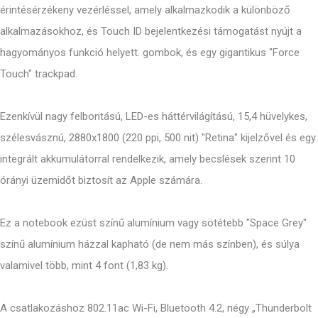
érintésérzékeny vezérléssel, amely alkalmazkodik a különböző
alkalmazásokhoz, és Touch ID bejelentkezési támogatást nyújt a
hagyományos funkció helyett. gombok, és egy gigantikus "Force
Touch" trackpad.
Ezenkívül nagy felbontású, LED-es háttérvilágítású, 15,4 hüvelykes,
szélesvásznú, 2880x1800 (220 ppi, 500 nit) "Retina" kijelzővel és egy
integrált akkumulátorral rendelkezik, amely becslések szerint 10
órányi üzemidőt biztosít az Apple számára.
Ez a notebook ezüst színű alumínium vagy sötétebb "Space Grey"
színű alumínium házzal kapható (de nem más színben), és súlya
valamivel több, mint 4 font (1,83 kg).
A csatlakozáshoz 802.11ac Wi-Fi, Bluetooth 4.2, négy „Thunderbolt