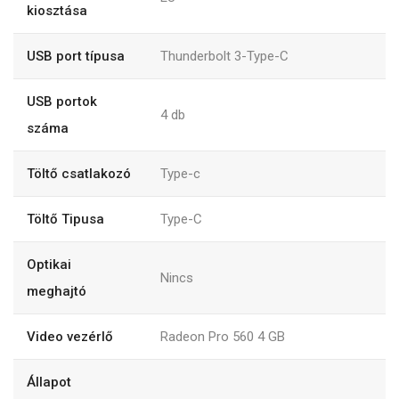
kiosztása
USB port típusa
Thunderbolt 3-Type-C
USB portok
4
db
száma
Töltő csatlakozó
Type-c
Töltő Tipusa
Type-C
Optikai
Nincs
meghajtó
Video vezérlő
Radeon Pro 560 4 GB
Állapot