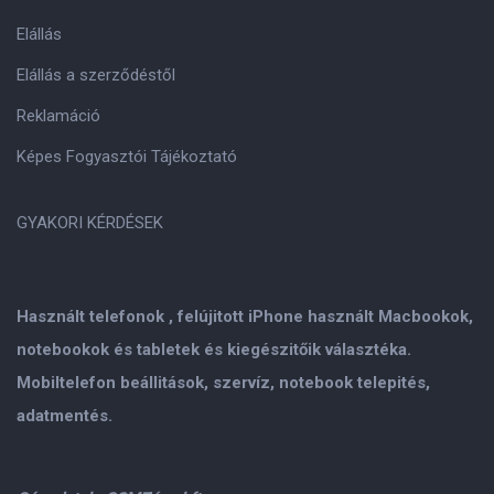
Elállás
Elállás a szerződéstől
Reklamáció
Képes Fogyasztói Tájékoztató
GYAKORI KÉRDÉSEK
Használt telefonok , felújitott iPhone használt Macbookok,
notebookok és tabletek és kiegészitőik választéka.
Mobiltelefon beállitások, szervíz, notebook telepités,
adatmentés.