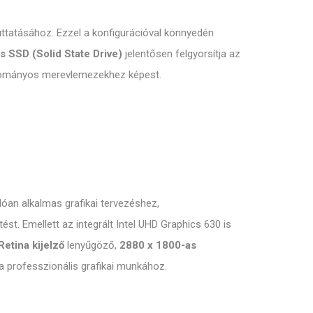
tatásához. Ezzel a konfigurációval könnyedén
 SSD (Solid State Drive)
jelentősen felgyorsítja az
hagyományos merevlemezekhez képest.
an alkalmas grafikai tervezéshez,
t. Emellett az integrált Intel UHD Graphics 630 is
Retina kijelző
lenyűgöző,
2880 x 1800-as
 a professzionális grafikai munkához.