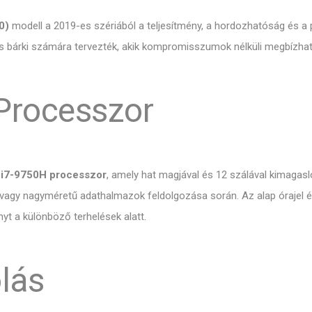
0)
modell a 2019-es szériából a teljesítmény, a hordozhatóság és a p
s bárki számára tervezték, akik kompromisszumok nélküli megbízható
 Processzor
e i7-9750H processzor
, amely hat magjával és 12 szálával kimagasló
 vagy nagyméretű adathalmazok feldolgozása során. Az alap órajel é
nyt a különböző terhelések alatt.
lás