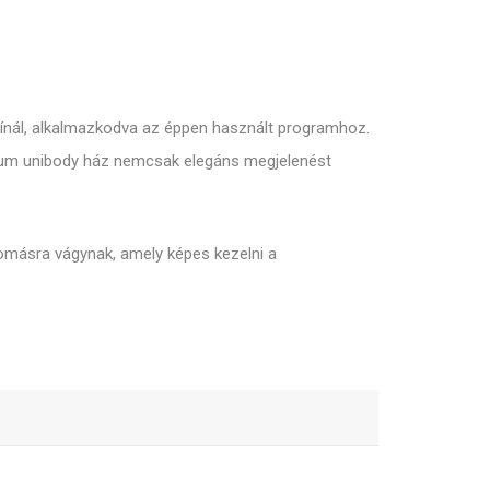
 kínál, alkalmazkodva az éppen használt programhoz.
ínium unibody ház nemcsak elegáns megjelenést
omásra vágynak, amely képes kezelni a