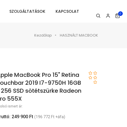
SZOLGÁLTATÁSOK
KAPCSOLAT
0
Kezdőlap
HASZNÁLT MACBOOK
pple MacBook Pro 15" Retina
ouchbar 2019 I7-9750H 16GB
 256 SSD sötétszürke Radeon
ro 555X
olsó ismert ár:
ruttó: 249 900 Ft
(196 772 Ft +áfa)