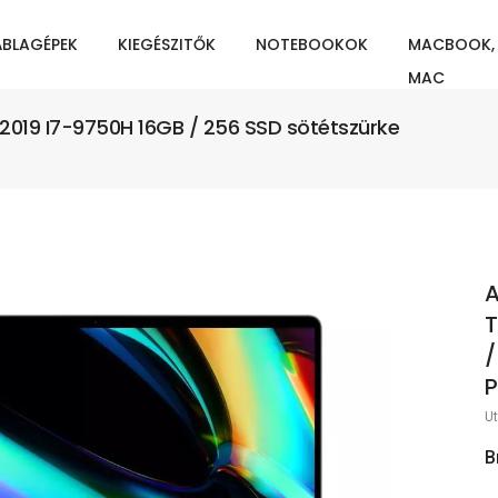
ÁBLAGÉPEK
KIEGÉSZITŐK
NOTEBOOKOK
MACBOOK,
MAC
2019 I7-9750H 16GB / 256 SSD sötétszürke
A
T
/
P
Ut
B