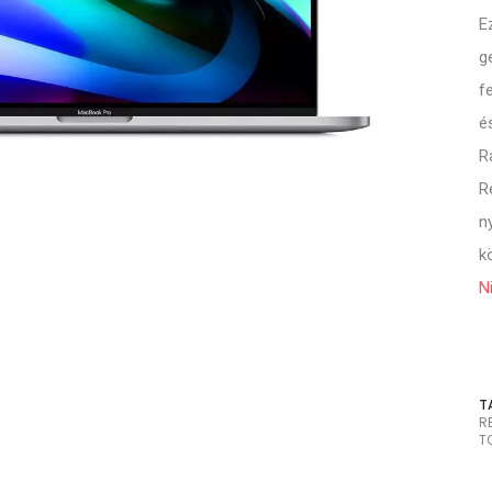
E
g
f
é
R
R
n
k
N
T
R
T