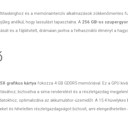
itaskinghoz és a memóriaintenzív alkalmazások zökkenőmentes fut
űleg anélkül, hogy lassulást tapasztalna. A
256 GB-os szupergyors
tását és a fájlátvitelt, drámaian javítva a felhasználói élményt a 
ő
X grafikus kártya
fokozza 4 GB GDDR5 memóriával. Ez a GPU kiváló
sához, biztosítva a sima renderelést és a részletgazdag megjelenítés
ladatokhoz, optimalizálva az akkumulátor-üzemidőt. A 15.4 hüvelykes
eket és hihetetlen részletgazdagságot biztosít, ami elengedhetetlen