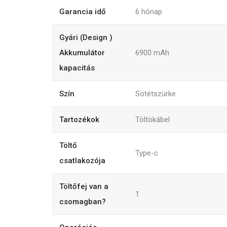
Garancia idő
6
hónap
Gyári (Design )
Akkumulátor
6900
mAh
kapacitás
Szín
Sötétszürke
Tartozékok
Töltökábel
Töltő
Type-c
csatlakozója
Töltőfej van a
1
csomagban?