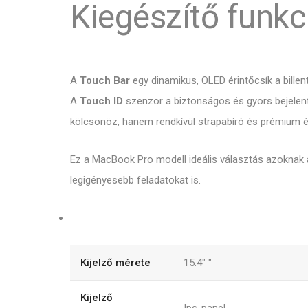
Kiegészítő funkc
A
Touch Bar
egy dinamikus, OLED érintőcsík a bille
A
Touch ID
szenzor a biztonságos és gyors bejelent
kölcsönöz, hanem rendkívül strapabíró és prémium ér
Ez a MacBook Pro modell ideális választás azoknak
legigényesebb feladatokat is.
Kijelző mérete
15.4"
"
Kijelző