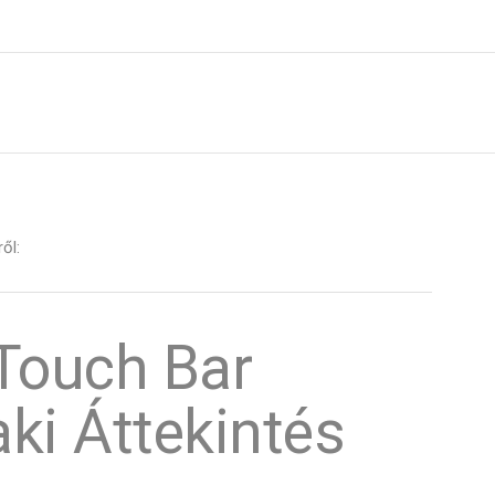
ől:
Touch Bar
ki Áttekintés