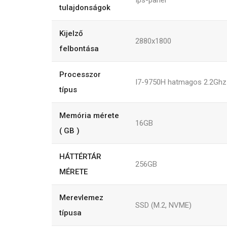
Ips-panel
tulajdonságok
Kijelző
2880x1800
felbontása
Processzor
I7-9750H hatmagos 2.2Ghz
típus
Memória mérete
16GB
( GB )
HÁTTÉRTÁR
256GB
MÉRETE
Merevlemez
SSD (M.2, NVME)
típusa