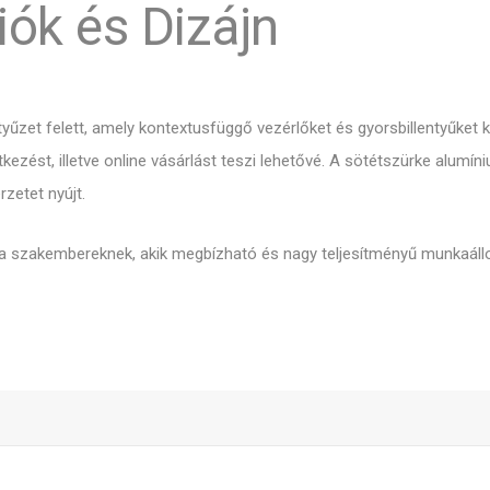
iók és Dizájn
ntyűzet felett, amely kontextusfüggő vezérlőket és gyorsbillentyűket
kezést, illetve online vásárlást teszi lehetővé. A sötétszürke alum
zetet nyújt.
 a szakembereknek, akik megbízható és nagy teljesítményű munkaáll