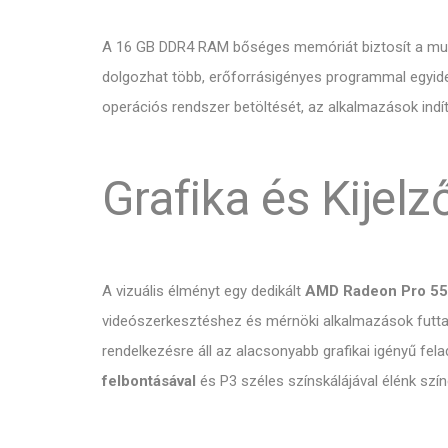
A 16 GB DDR4 RAM bőséges memóriát biztosít a mult
dolgozhat több, erőforrásigényes programmal egyidej
operációs rendszer betöltését, az alkalmazások indí
Grafika és Kijelz
A vizuális élményt egy dedikált
AMD Radeon Pro 555
videószerkesztéshez és mérnöki alkalmazások futtatá
rendelkezésre áll az alacsonyabb grafikai igényű fe
felbontásával
és P3 széles színskálájával élénk szín