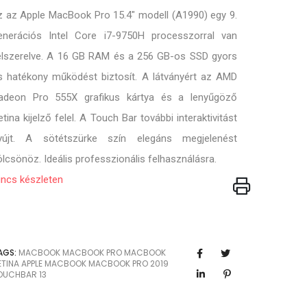
z az Apple MacBook Pro 15.4" modell (A1990) egy 9.
enerációs Intel Core i7-9750H processzorral van
elszerelve. A 16 GB RAM és a 256 GB-os SSD gyors
s hatékony működést biztosít. A látványért az AMD
adeon Pro 555X grafikus kártya és a lenyűgöző
etina kijelző felel. A Touch Bar további interaktivitást
yújt. A sötétszürke szín elegáns megjelenést
ölcsönöz. Ideális professzionális felhasználásra.
incs készleten
AGS:
MACBOOK
MACBOOK PRO
MACBOOK
ETINA
APPLE MACBOOK
MACBOOK PRO 2019
OUCHBAR
13