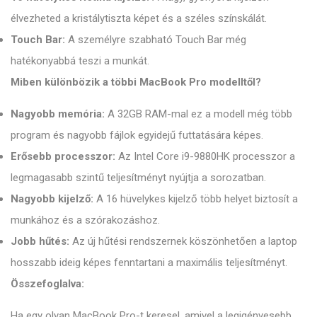
élvezheted a kristálytiszta képet és a széles színskálát.
Touch Bar:
A személyre szabható Touch Bar még
hatékonyabbá teszi a munkát.
Miben különbözik a többi MacBook Pro modelltől?
Nagyobb memória:
A 32GB RAM-mal ez a modell még több
program és nagyobb fájlok egyidejű futtatására képes.
Erősebb processzor:
Az Intel Core i9-9880HK processzor a
legmagasabb szintű teljesítményt nyújtja a sorozatban.
Nagyobb kijelző:
A 16 hüvelykes kijelző több helyet biztosít a
munkához és a szórakozáshoz.
Jobb hűtés:
Az új hűtési rendszernek köszönhetően a laptop
hosszabb ideig képes fenntartani a maximális teljesítményt.
Összefoglalva:
Ha egy olyan MacBook Pro-t keresel, amivel a legigényesebb