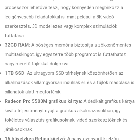
processzor lehetővé teszi, hogy könnyedén megbirkózz a
legigényesebb feladatokkal is, mint például a 8K videó
szerkesztés, 3D modellezés vagy komplex szimulációk
futtatása.
32GB RAM:
A bőséges memória biztosítja a zökkenőmentes
multitaskingot, így egyszerre több programot is futtathatsz
nagy méretű fájlokkal dolgozva.
1TB SSD:
Az ultragyors SSD tárhelynek köszönhetően az
alkalmazások villámgyorsan indulnak el, és a fájlok másolása is
pillanatok alatt megtörténik.
Radeon Pro 5500M grafikus kártya:
A dedikált grafikus kártya
kiváló teljesítményt nyújt a grafikus alkalmazásokban, így
tökéletes választás grafikusoknak, videó szerkesztőknek és
játékosoknak.
16 hüvelykes Retina kijelző:
A nagy, gyönyörű kijelzőn