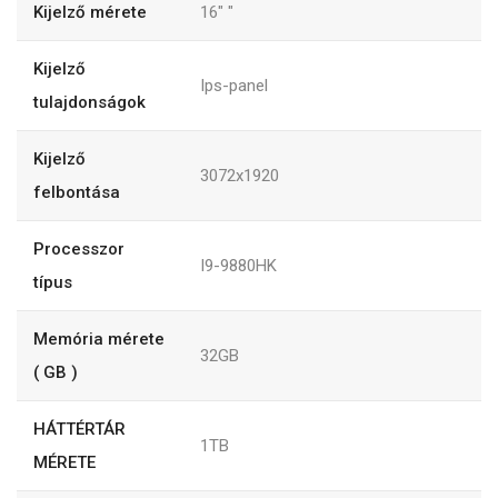
Kijelző mérete
16"
"
Kijelző
Ips-panel
tulajdonságok
Kijelző
3072x1920
felbontása
Processzor
I9-9880HK
típus
Memória mérete
32GB
( GB )
HÁTTÉRTÁR
1TB
MÉRETE