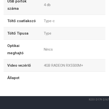
USB portok
4
db
száma
Töltő csatlakozó
Type-c
Töltő Tipusa
Type
Optikai
Nincs
meghajtó
Video vezérlő
4GB RADEON RX5500M+
Állapot
R251
D179
Q167