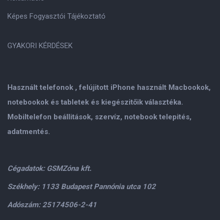
Képes Fogyasztói Tájékoztató
GYAKORI KÉRDÉSEK
Használt telefonok , felújitott iPhone használt Macbookok,
notebookok és tabletek és kiegészitőik választéka.
Mobiltelefon beállitások, szervíz, notebook telepités,
adatmentés.
Cégadatok: GSMZóna kft.
Székhely: 1133 Budapest Pannónia utca 102
Adószám: 25174506-2-41