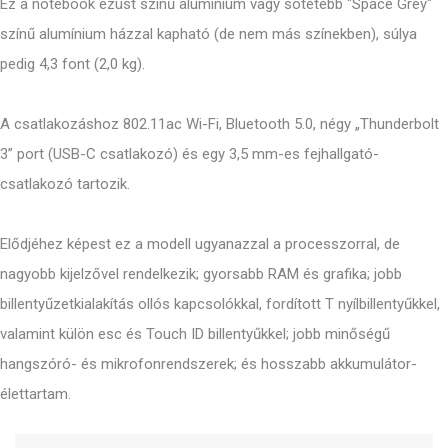
Ez a notebook ezüst színű alumínium vagy sötétebb "Space Grey"
színű alumínium házzal kapható (de nem más színekben), súlya
pedig 4,3 font (2,0 kg).
A csatlakozáshoz 802.11ac Wi-Fi, Bluetooth 5.0, négy „Thunderbolt
3” port (USB-C csatlakozó) és egy 3,5 mm-es fejhallgató-
csatlakozó tartozik.
Elődjéhez képest ez a modell ugyanazzal a processzorral, de
nagyobb kijelzővel rendelkezik; gyorsabb RAM és grafika; jobb
billentyűzetkialakítás ollós kapcsolókkal, fordított T nyílbillentyűkkel,
valamint külön esc és Touch ID billentyűkkel; jobb minőségű
hangszóró- és mikrofonrendszerek; és hosszabb akkumulátor-
élettartam.