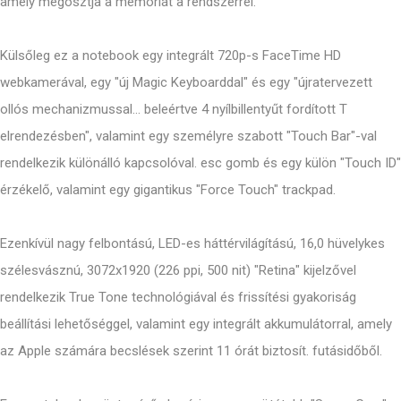
amely megosztja a memóriát a rendszerrel.
Külsőleg ez a notebook egy integrált 720p-s FaceTime HD
webkamerával, egy "új Magic Keyboarddal" és egy "újratervezett
ollós mechanizmussal... beleértve 4 nyílbillentyűt fordított T
elrendezésben", valamint egy személyre szabott "Touch Bar"-val
rendelkezik különálló kapcsolóval. esc gomb és egy külön "Touch ID"
érzékelő, valamint egy gigantikus "Force Touch" trackpad.
Ezenkívül nagy felbontású, LED-es háttérvilágítású, 16,0 hüvelykes
szélesvásznú, 3072x1920 (226 ppi, 500 nit) "Retina" kijelzővel
rendelkezik True Tone technológiával és frissítési gyakoriság
beállítási lehetőséggel, valamint egy integrált akkumulátorral, amely
az Apple számára becslések szerint 11 órát biztosít. futásidőből.