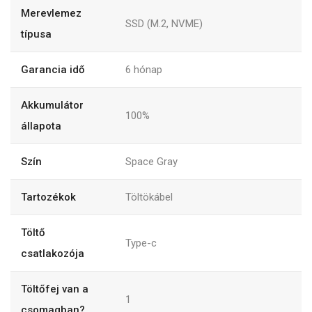
Merevlemez
SSD (M.2, NVME)
típusa
Garancia idő
6
hónap
Akkumulátor
100%
állapota
Szín
Space Gray
Tartozékok
Töltökábel
Töltő
Type-c
csatlakozója
Töltőfej van a
1
csomagban?