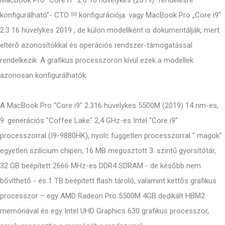
konfigurálható"- CTO !!! konfigurációja. vagy MacBook Pro „Core i9”
2.3 16 hüvelykes 2019 , de külön modellként is dokumentálják, mert
eltérő azonosítókkal és operációs rendszer-támogatással
rendelkezik. A grafikus processzoron kívül ezek a modellek
azonosan konfigurálhatók.
A MacBook Pro "Core i9" 2.316 hüvelykes 5500M (2019) 14 nm-es,
9. generációs "Coffee Lake" 2,4 GHz-es Intel "Core i9"
processzorral (I9-9880HK), nyolc független processzorral " magok"
egyetlen szilícium chipen, 16 MB megosztott 3. szintű gyorsítótár,
32 GB beépített 2666 MHz-es DDR4 SDRAM - de később nem
bővíthető - és 1 TB beépített flash tároló, valamint kettős grafikus
processzor – egy AMD Radeon Pro 5500M 4GB dedikált HBM2
memóriával és egy Intel UHD Graphics 630 grafikus processzor,