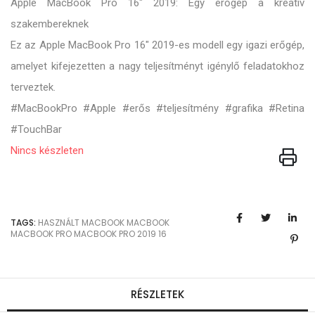
Apple MacBook Pro 16" 2019: Egy erőgép a kreatív
szakembereknek
Ez az Apple MacBook Pro 16" 2019-es modell egy igazi erőgép,
amelyet kifejezetten a nagy teljesítményt igénylő feladatokhoz
terveztek.
#MacBookPro #Apple #erős #teljesítmény #grafika #Retina
#TouchBar
Nincs készleten
TAGS:
HASZNÁLT MACBOOK
MACBOOK
MACBOOK PRO
MACBOOK PRO 2019
16
RÉSZLETEK