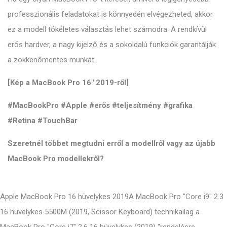
professzionális feladatokat is könnyedén elvégezheted, akkor
ez a modell tökéletes választás lehet számodra. A rendkívül
erős hardver, a nagy kijelző és a sokoldalú funkciók garantálják
a zökkenőmentes munkát.
[Kép a MacBook Pro 16" 2019-ről]
#MacBookPro #Apple #erős #teljesítmény #grafika
#Retina #TouchBar
Szeretnél többet megtudni erről a modellről vagy az újabb
MacBook Pro modellekről?
Apple MacBook Pro 16 hüvelykes 2019A MacBook Pro "Core i9" 2.3
16 hüvelykes 5500M (2019, Scissor Keyboard) technikailag a
MacBook Pro "Core i7" 2.6 16 hüvelykes (2019) "rendelésre