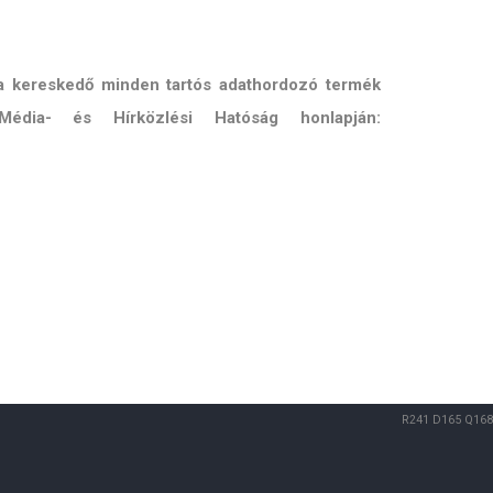
 a kereskedő minden tartós adathordozó termék
Média- és Hírközlési Hatóság honlapján:
R241
D165
Q168