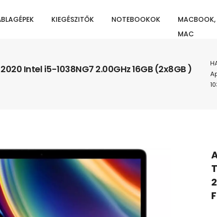
ÁBLAGÉPEK
KIEGÉSZITŐK
NOTEBOOKOK
MACBOOK,
MAC
H
 2020 Intel i5-1038NG7 2.00GHz 16GB (2x8GB )
Ap
10
A
T
2
F