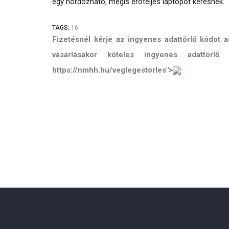
egy hordozható, mégis erőteljes laptopot keresnek.
TAGS:
16
Fizetésnél kérje az ingyenes adattörlő kódot
vásárlásakor köteles ingyenes adattörl
https://nmhh.hu/veglegestorles">