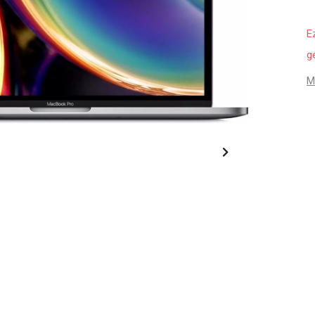
E
g
M