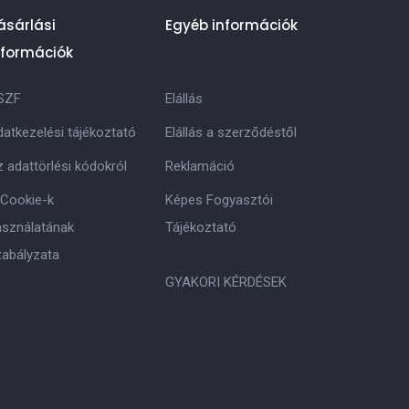
ásárlási
Egyéb információk
nformációk
SZF
Elállás
atkezelési tájékoztató
Elállás a szerződéstől
 adattörlési kódokról
Reklamáció
 Cookie-k
Képes Fogyasztói
asználatának
Tájékoztató
zabályzata
GYAKORI KÉRDÉSEK