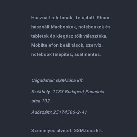
Használt telefonok , felújitott iPhone
használt Macbookok, notebookok és
tabletek és kiegészitőik választéka.
Mobiltelefon beállitások, szervíz,
notebook telepités, adatmentés.
Cégadatok: GSMZóna kft.
Székhely: 1133 Budapest Pannónia
utca 102
Adószám: 25174506-2-41
Személyes átvétel: GSMZóna kft.