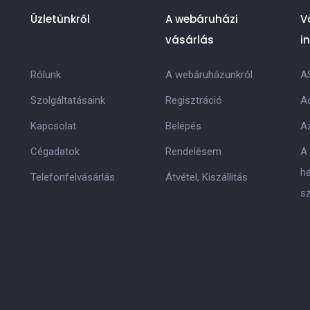
Üzletünkről
A webáruházi
V
vásárlás
i
Rólunk
A webáruházunkról
A
Szolgáltatásaink
Regisztráció
Ad
Kapcsolat
Belépés
Az
Cégadatok
Rendelésem
A
h
Telefonfelvásárlás
Átvétel, Kiszállitás
s