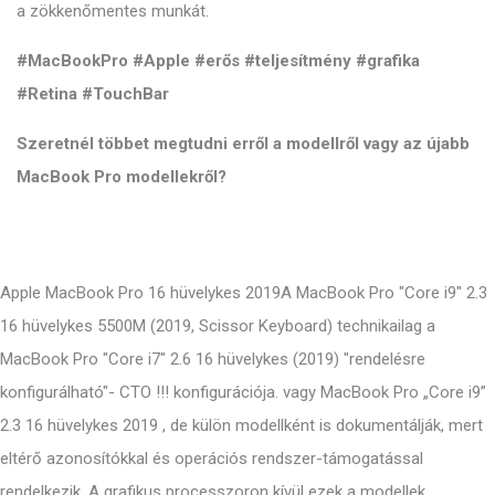
a zökkenőmentes munkát.
#MacBookPro #Apple #erős #teljesítmény #grafika
#Retina #TouchBar
Szeretnél többet megtudni erről a modellről vagy az újabb
MacBook Pro modellekről?
Apple MacBook Pro 16 hüvelykes 2019A MacBook Pro "Core i9" 2.3
16 hüvelykes 5500M (2019, Scissor Keyboard) technikailag a
MacBook Pro "Core i7" 2.6 16 hüvelykes (2019) "rendelésre
konfigurálható"- CTO !!! konfigurációja. vagy MacBook Pro „Core i9”
2.3 16 hüvelykes 2019 , de külön modellként is dokumentálják, mert
eltérő azonosítókkal és operációs rendszer-támogatással
rendelkezik. A grafikus processzoron kívül ezek a modellek