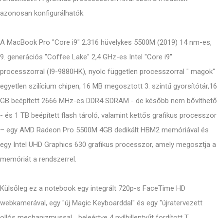
azonosan konfigurálhatók.
A MacBook Pro "Core i9" 2.316 hüvelykes 5500M (2019) 14 nm-es,
9. generációs "Coffee Lake" 2,4 GHz-es Intel "Core i9"
processzorral (I9-9880HK), nyolc független processzorral " magok"
egyetlen szilícium chipen, 16 MB megosztott 3. szintű gyorsítótár,16
GB beépített 2666 MHz-es DDR4 SDRAM - de később nem bővíthető
- és 1 TB beépített flash tároló, valamint kettős grafikus processzor
– egy AMD Radeon Pro 5500M 4GB dedikált HBM2 memóriával és
egy Intel UHD Graphics 630 grafikus processzor, amely megosztja a
memóriát a rendszerrel.
Külsőleg ez a notebook egy integrált 720p-s FaceTime HD
webkamerával, egy "új Magic Keyboarddal" és egy "újratervezett
ollós mechanizmussal... beleértve 4 nyílbillentyűt fordított T