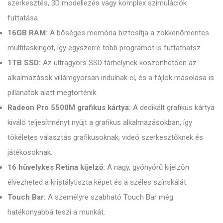
szerkesztés, 3D modellezés vagy komplex szimulációk
futtatása.
16GB RAM:
A bőséges memória biztosítja a zökkenőmentes
multitaskingot, így egyszerre több programot is futtathatsz.
1TB SSD:
Az ultragyors SSD tárhelynek köszönhetően az
alkalmazások villámgyorsan indulnak el, és a fájlok másolása is
pillanatok alatt megtörténik.
Radeon Pro 5500M grafikus kártya:
A dedikált grafikus kártya
kiváló teljesítményt nyújt a grafikus alkalmazásokban, így
tökéletes választás grafikusoknak, videó szerkesztőknek és
játékosoknak.
16 hüvelykes Retina kijelző:
A nagy, gyönyörű kijelzőn
élvezheted a kristálytiszta képet és a széles színskálát.
Touch Bar:
A személyre szabható Touch Bar még
hatékonyabbá teszi a munkát.