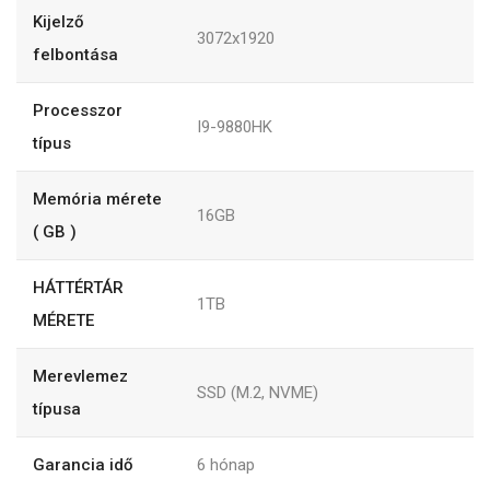
Kijelző
3072x1920
felbontása
Processzor
I9-9880HK
típus
Memória mérete
16GB
( GB )
HÁTTÉRTÁR
1TB
MÉRETE
Merevlemez
SSD (M.2, NVME)
típusa
Garancia idő
6
hónap