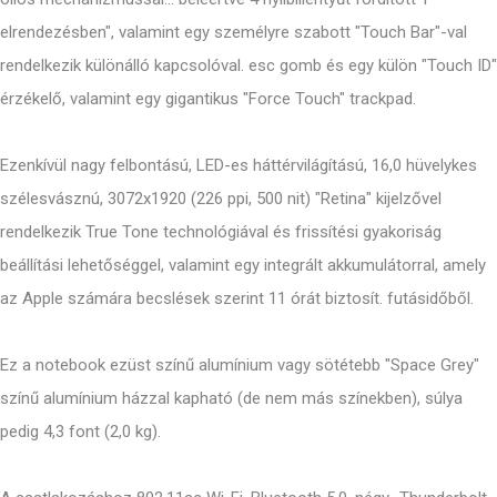
elrendezésben", valamint egy személyre szabott "Touch Bar"-val
rendelkezik különálló kapcsolóval. esc gomb és egy külön "Touch ID"
érzékelő, valamint egy gigantikus "Force Touch" trackpad.
Ezenkívül nagy felbontású, LED-es háttérvilágítású, 16,0 hüvelykes
szélesvásznú, 3072x1920 (226 ppi, 500 nit) "Retina" kijelzővel
rendelkezik True Tone technológiával és frissítési gyakoriság
beállítási lehetőséggel, valamint egy integrált akkumulátorral, amely
az Apple számára becslések szerint 11 órát biztosít. futásidőből.
Ez a notebook ezüst színű alumínium vagy sötétebb "Space Grey"
színű alumínium házzal kapható (de nem más színekben), súlya
pedig 4,3 font (2,0 kg).