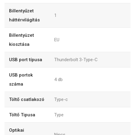
Billentyűzet
1
háttérvilágítás
Billentyüzet
EU
kiosztása
USB port típusa
Thunderbolt 3-Type-C
USB portok
4
db
száma
Töltő csatlakozó
Type-c
Töltő Tipusa
Type
Optikai
Nincs