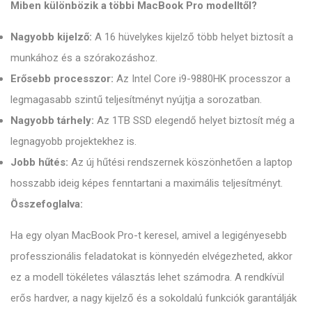
Miben különbözik a többi MacBook Pro modelltől?
Nagyobb kijelző:
A 16 hüvelykes kijelző több helyet biztosít a
munkához és a szórakozáshoz.
Erősebb processzor:
Az Intel Core i9-9880HK processzor a
legmagasabb szintű teljesítményt nyújtja a sorozatban.
Nagyobb tárhely:
Az 1TB SSD elegendő helyet biztosít még a
legnagyobb projektekhez is.
Jobb hűtés:
Az új hűtési rendszernek köszönhetően a laptop
hosszabb ideig képes fenntartani a maximális teljesítményt.
Összefoglalva:
Ha egy olyan MacBook Pro-t keresel, amivel a legigényesebb
professzionális feladatokat is könnyedén elvégezheted, akkor
ez a modell tökéletes választás lehet számodra. A rendkívül
erős hardver, a nagy kijelző és a sokoldalú funkciók garantálják