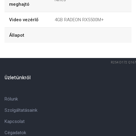
meghajtó
Video vezérlő
4GB RADEON RX5500M+
Állapot
R254
D172
Q167
Üzletünkről
Rólunk
Szolgáltatásaink
Kapcsolat
Cégadatok