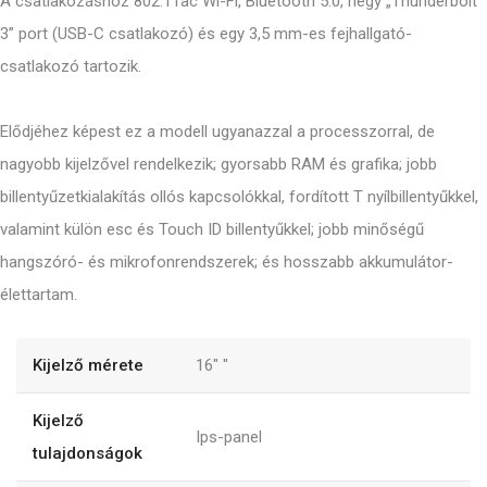
A csatlakozáshoz 802.11ac Wi-Fi, Bluetooth 5.0, négy „Thunderbolt
3” port (USB-C csatlakozó) és egy 3,5 mm-es fejhallgató-
csatlakozó tartozik.
Elődjéhez képest ez a modell ugyanazzal a processzorral, de
nagyobb kijelzővel rendelkezik; gyorsabb RAM és grafika; jobb
billentyűzetkialakítás ollós kapcsolókkal, fordított T nyílbillentyűkkel,
valamint külön esc és Touch ID billentyűkkel; jobb minőségű
hangszóró- és mikrofonrendszerek; és hosszabb akkumulátor-
élettartam.
Kijelző mérete
16"
"
Kijelző
Ips-panel
tulajdonságok