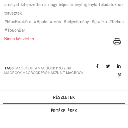
amelyet kifejezetten a nagy teljesítményt igénylő feladatokhoz
terveztek.
#MacBookPro #Apple #erős #teljesítmény #grafika #Retina
#TouchBar
Nincs készleten
TAGS:
MACBOOK I9
MACBOOK PRO 2019
MACBOOK
MACBOOK PRO
HASZNÁLT MACBOOK
RÉSZLETEK
ÉRTÉKELÉSEK