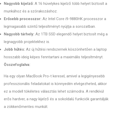
Nagyobb kijelző:
A 16 hüvelykes kijelző több helyet biztosít a
munkához és a szórakozáshoz.
Erősebb processzor:
Az Intel Core i9-9880HK processzor a
legmagasabb szintű teljesítményt nyújtja a sorozatban.
Nagyobb tárhely:
Az 1TB SSD elegendő helyet biztosít még a
legnagyobb projektekhez is.
Jobb hűtés:
Az új hűtési rendszernek köszönhetően a laptop
hosszabb ideig képes fenntartani a maximális teljesítményt.
Összefoglalva:
Ha egy olyan MacBook Pro-t keresel, amivel a legigényesebb
professzionális feladatokat is könnyedén elvégezheted, akkor
ez a modell tökéletes választás lehet számodra. A rendkívül
erős hardver, a nagy kijelző és a sokoldalú funkciók garantálják
a zökkenőmentes munkát.