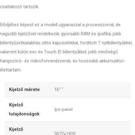
csatlakozó tartozik.
Elődjéhez képest ez a modell ugyanazzal a processzorral, de
nagyobb kijelzővel rendelkezik; gyorsabb RAM és grafika; jobb
billentyűzetkialakítás ollós kapcsolókkal, fordított T nyílbillentyűkkel,
valamint külön esc és Touch ID billentyűkkel; jobb minőségű
hangszóró- és mikrofonrendszerek; és hosszabb akkumulátor-
élettartam.
Kijelző mérete
16"
"
Kijelző
Ips-panel
tulajdonságok
Kijelző
3072x1920