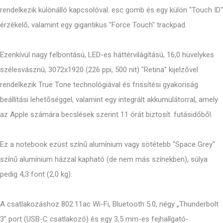
rendelkezik különálló kapcsolóval. esc gomb és egy külön "Touch ID"
érzékelő, valamint egy gigantikus "Force Touch" trackpad.
Ezenkívül nagy felbontású, LED-es háttérvilágítású, 16,0 hüvelykes
szélesvásznú, 3072x1920 (226 ppi, 500 nit) "Retina" kijelzővel
rendelkezik True Tone technológiával és frissítési gyakoriság
beállítási lehetőséggel, valamint egy integrált akkumulátorral, amely
az Apple számára becslések szerint 11 órát biztosít. futásidőből.
Ez a notebook ezüst színű alumínium vagy sötétebb "Space Grey"
színű alumínium házzal kapható (de nem más színekben), súlya
pedig 4,3 font (2,0 kg).
A csatlakozáshoz 802.11ac Wi-Fi, Bluetooth 5.0, négy „Thunderbolt
3” port (USB-C csatlakozó) és egy 3,5 mm-es fejhallgató-