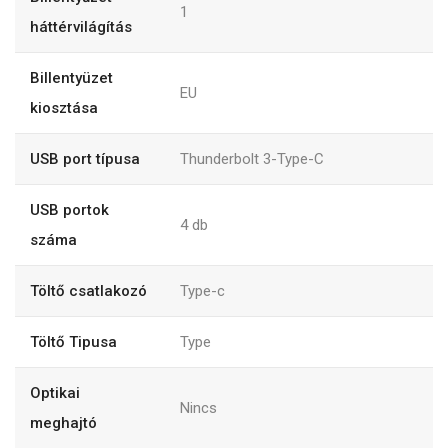
1
háttérvilágítás
Billentyüzet
EU
kiosztása
USB port típusa
Thunderbolt 3-Type-C
USB portok
4
db
száma
Töltő csatlakozó
Type-c
Töltő Tipusa
Type
Optikai
Nincs
meghajtó