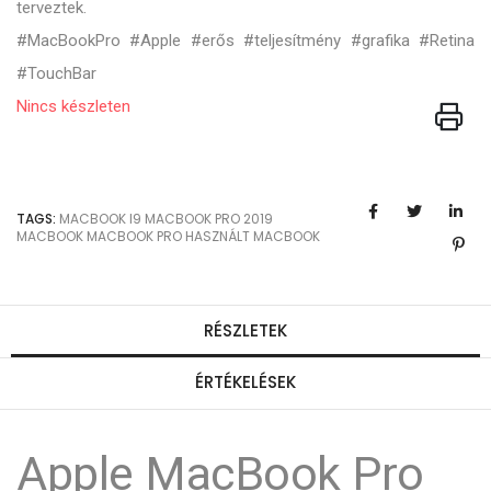
terveztek.
#MacBookPro #Apple #erős #teljesítmény #grafika #Retina
#TouchBar
Nincs készleten
TAGS:
MACBOOK I9
MACBOOK PRO 2019
MACBOOK
MACBOOK PRO
HASZNÁLT MACBOOK
RÉSZLETEK
ÉRTÉKELÉSEK
Apple MacBook Pro