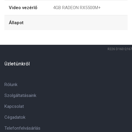
Video vezérlő
4GB RADEON RX5500M+
Állapot
R226
D160
Q167
Üzletünkről
Rólunk
Szolgáltatásaink
Kapcsolat
Cégadatok
Telefonfelvásárlás