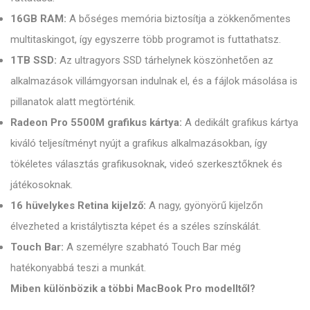
16GB RAM:
A bőséges memória biztosítja a zökkenőmentes
multitaskingot, így egyszerre több programot is futtathatsz.
1TB SSD:
Az ultragyors SSD tárhelynek köszönhetően az
alkalmazások villámgyorsan indulnak el, és a fájlok másolása is
pillanatok alatt megtörténik.
Radeon Pro 5500M grafikus kártya:
A dedikált grafikus kártya
kiváló teljesítményt nyújt a grafikus alkalmazásokban, így
tökéletes választás grafikusoknak, videó szerkesztőknek és
játékosoknak.
16 hüvelykes Retina kijelző:
A nagy, gyönyörű kijelzőn
élvezheted a kristálytiszta képet és a széles színskálát.
Touch Bar:
A személyre szabható Touch Bar még
hatékonyabbá teszi a munkát.
Miben különbözik a többi MacBook Pro modelltől?