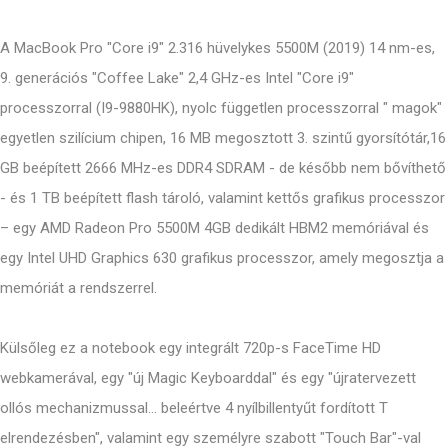
A MacBook Pro "Core i9" 2.316 hüvelykes 5500M (2019) 14 nm-es,
9. generációs "Coffee Lake" 2,4 GHz-es Intel "Core i9"
processzorral (I9-9880HK), nyolc független processzorral " magok"
egyetlen szilícium chipen, 16 MB megosztott 3. szintű gyorsítótár,16
GB beépített 2666 MHz-es DDR4 SDRAM - de később nem bővíthető
- és 1 TB beépített flash tároló, valamint kettős grafikus processzor
– egy AMD Radeon Pro 5500M 4GB dedikált HBM2 memóriával és
egy Intel UHD Graphics 630 grafikus processzor, amely megosztja a
memóriát a rendszerrel.
Külsőleg ez a notebook egy integrált 720p-s FaceTime HD
webkamerával, egy "új Magic Keyboarddal" és egy "újratervezett
ollós mechanizmussal... beleértve 4 nyílbillentyűt fordított T
elrendezésben", valamint egy személyre szabott "Touch Bar"-val