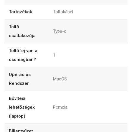
Tartozékok
Töltökábel
Töltő
Type-c
csatlakozója
Töltőfej van a
1
csomagban?
Operációs
MacOS
Rendszer
Bővítési
lehetőségek
Pcmcia
(laptop)
Billentyűzet