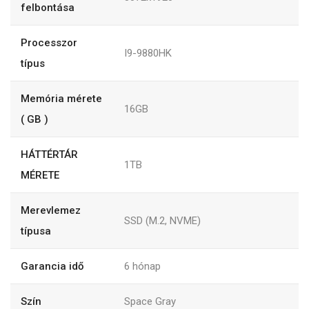
felbontása
Processzor
I9-9880HK
típus
Memória mérete
16GB
( GB )
HÁTTÉRTÁR
1TB
MÉRETE
Merevlemez
SSD (M.2, NVME)
típusa
Garancia idő
6
hónap
Szín
Space Gray