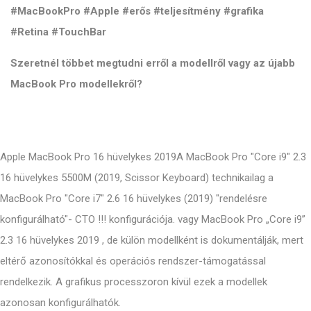
#MacBookPro #Apple #erős #teljesítmény #grafika
#Retina #TouchBar
Szeretnél többet megtudni erről a modellről vagy az újabb
MacBook Pro modellekről?
Apple MacBook Pro 16 hüvelykes 2019A MacBook Pro "Core i9" 2.3
16 hüvelykes 5500M (2019, Scissor Keyboard) technikailag a
MacBook Pro "Core i7" 2.6 16 hüvelykes (2019) "rendelésre
konfigurálható"- CTO !!! konfigurációja. vagy MacBook Pro „Core i9”
2.3 16 hüvelykes 2019 , de külön modellként is dokumentálják, mert
eltérő azonosítókkal és operációs rendszer-támogatással
rendelkezik. A grafikus processzoron kívül ezek a modellek
azonosan konfigurálhatók.