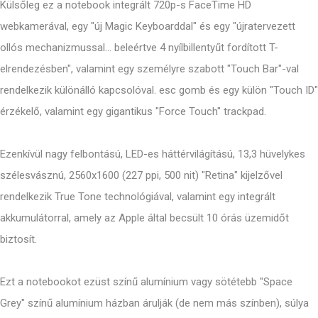
Külsőleg ez a notebook integrált 720p-s FaceTime HD
webkamerával, egy "új Magic Keyboarddal" és egy "újratervezett
ollós mechanizmussal... beleértve 4 nyílbillentyűt fordított T-
elrendezésben", valamint egy személyre szabott "Touch Bar"-val
rendelkezik különálló kapcsolóval. esc gomb és egy külön "Touch ID"
érzékelő, valamint egy gigantikus "Force Touch" trackpad.
Ezenkívül nagy felbontású, LED-es háttérvilágítású, 13,3 hüvelykes
szélesvásznú, 2560x1600 (227 ppi, 500 nit) "Retina" kijelzővel
rendelkezik True Tone technológiával, valamint egy integrált
akkumulátorral, amely az Apple által becsült 10 órás üzemidőt
biztosít.
Ezt a notebookot ezüst színű alumínium vagy sötétebb "Space
Grey" színű alumínium házban árulják (de nem más színben), súlya