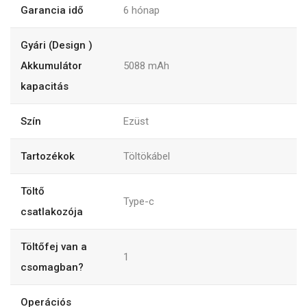
Garancia idő
6
hónap
Gyári (Design )
Akkumulátor
5088
mAh
kapacitás
Szín
Ezüst
Tartozékok
Töltökábel
Töltő
Type-c
csatlakozója
Töltőfej van a
1
csomagban?
Operációs