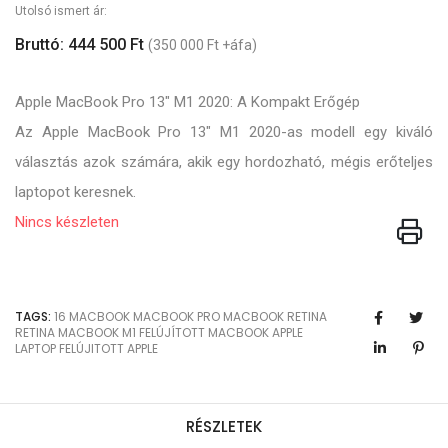
Utolsó ismert ár:
Bruttó: 444 500 Ft
(350 000 Ft +áfa)
Apple MacBook Pro 13" M1 2020: A Kompakt Erőgép
Az Apple MacBook Pro 13" M1 2020-as modell egy kiváló
választás azok számára, akik egy hordozható, mégis erőteljes
laptopot keresnek.
Nincs készleten
TAGS:
16
MACBOOK
MACBOOK PRO
MACBOOK RETINA
RETINA
MACBOOK M1
FELÚJÍTOTT MACBOOK
APPLE
LAPTOP
FELÚJITOTT APPLE
RÉSZLETEK