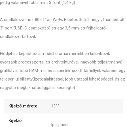
pedig valamivel több, mint 3 font (1,4 kg).
A csatlakozáshoz 802.11ac Wi-Fi, Bluetooth 5.0, négy „Thunderbolt
3” port (USB-C csatlakozó) és egy 3,5 mm-es fejhallgató-
csatlakozó tartozik.
Elődjéhez képest ez a modell drámai mértékben különbözik
gyorsabb processzorral és architektúrával, nagyobb teljesítményű
grafikával, több RAM-mal és alapértelmezett tárhellyel, valamint egy
teljesen új billentyűzetkialakítással, jobb utazási lehetőséggel, és ez
nagyobb megbízhatósággal is kecsegtet.
Kijelző mérete
13"
"
Kijelző
Ips-panel