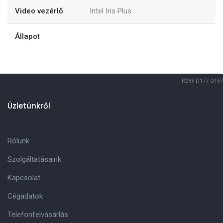
Video vezérlő
Intel Iris Plus
Állapot
R253
D177
Q167
Üzletünkről
Rólunk
Szolgáltatásaink
Kapcsolat
Cégadatok
Telefonfelvásárlás