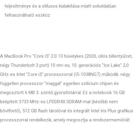
teljesítménye és a stílusos kialakítása miatt sokoldalúan
felhasználható eszköz.
A MacBook Pro "Core i5" 2.0 13 hüvelykes (2020, ollós billentyűzet,
négy Thunderbolt 3 port) 10 nm-es, 10. generációs "Ice Lake" 2,0
GHz-es Intel "Core i5" processzorral (I5-1038NG7) működik. négy
független processzor "maggal" egyetlen szilícium chipen és
megosztott 6 MB 3. szintű gyorsítótárral. Ez a notebook 16 GB
beépített 3733 MHz-es LPDDR4X SDRAM-mal (később nem
bővíthető), 512 GB flash tárolóval és integrált Intel Iris Plus grafikus
processzorral rendelkezik, amely megosztja a rendszermemóriát.