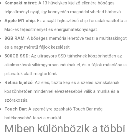
Kompakt méret:
A 13 hüvelykes kijelző ellenére bőséges
teljesítményt nyújt, így könnyedén magaddal viheted bárhová.
Apple M1 chip:
Ez a saját fejlesztésű chip forradalmasította a
Mac-ek teljesítményét és energiahatékonyságát.
8GB RAM:
A bőséges memória lehetővé teszi a multitaskingot
és a nagy méretű fájlok kezelését.
500GB SSD:
Az ultragyors SSD tárhelynek köszönhetően az
alkalmazások villámgyorsan indulnak el, és a fájlok másolása is
pillanatok alatt megtörténik.
Retina kijelző:
Az éles, tiszta kép és a széles színskálának
köszönhetően mindennel élvezetesebbé válik a munka és a
szórakozás.
Touch Bar:
A személyre szabható Touch Bar még
hatékonyabbá teszi a munkát.
Miben különbözik a többi