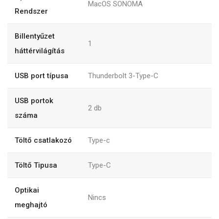
MacOS SONOMA
Rendszer
Billentyűzet
1
háttérvilágítás
USB port típusa
Thunderbolt 3-Type-C
USB portok
2
db
száma
Töltő csatlakozó
Type-c
Töltő Tipusa
Type-C
Optikai
Nincs
meghajtó