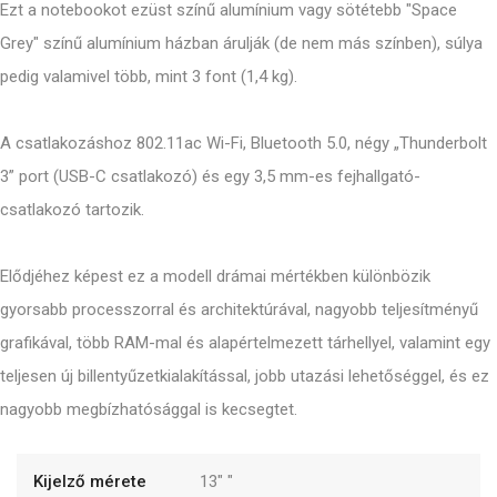
Ezt a notebookot ezüst színű alumínium vagy sötétebb "Space
Grey" színű alumínium házban árulják (de nem más színben), súlya
pedig valamivel több, mint 3 font (1,4 kg).
A csatlakozáshoz 802.11ac Wi-Fi, Bluetooth 5.0, négy „Thunderbolt
3” port (USB-C csatlakozó) és egy 3,5 mm-es fejhallgató-
csatlakozó tartozik.
Elődjéhez képest ez a modell drámai mértékben különbözik
gyorsabb processzorral és architektúrával, nagyobb teljesítményű
grafikával, több RAM-mal és alapértelmezett tárhellyel, valamint egy
teljesen új billentyűzetkialakítással, jobb utazási lehetőséggel, és ez
nagyobb megbízhatósággal is kecsegtet.
Kijelző mérete
13"
"