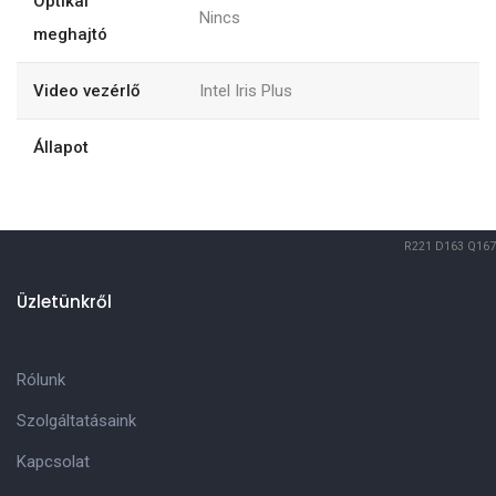
Optikai
Nincs
meghajtó
Video vezérlő
Intel Iris Plus
Állapot
R221
D163
Q167
Üzletünkről
Rólunk
Szolgáltatásaink
Kapcsolat