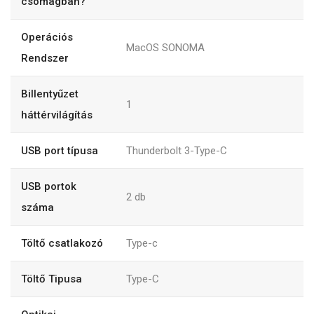
csomagban?
Operációs
MacOS SONOMA
Rendszer
Billentyűzet
1
háttérvilágítás
USB port típusa
Thunderbolt 3-Type-C
USB portok
2
db
száma
Töltő csatlakozó
Type-c
Töltő Tipusa
Type-C