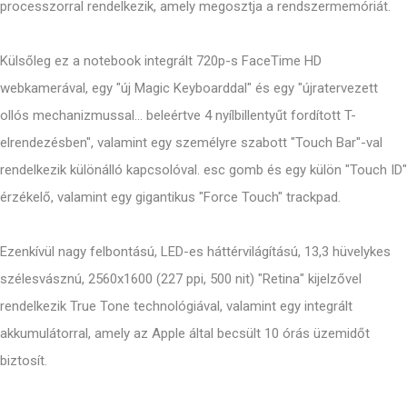
processzorral rendelkezik, amely megosztja a rendszermemóriát.
Külsőleg ez a notebook integrált 720p-s FaceTime HD
webkamerával, egy "új Magic Keyboarddal" és egy "újratervezett
ollós mechanizmussal... beleértve 4 nyílbillentyűt fordított T-
elrendezésben", valamint egy személyre szabott "Touch Bar"-val
rendelkezik különálló kapcsolóval. esc gomb és egy külön "Touch ID"
érzékelő, valamint egy gigantikus "Force Touch" trackpad.
Ezenkívül nagy felbontású, LED-es háttérvilágítású, 13,3 hüvelykes
szélesvásznú, 2560x1600 (227 ppi, 500 nit) "Retina" kijelzővel
rendelkezik True Tone technológiával, valamint egy integrált
akkumulátorral, amely az Apple által becsült 10 órás üzemidőt
biztosít.