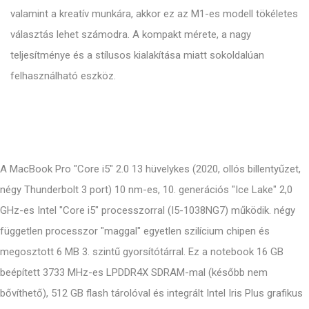
valamint a kreatív munkára, akkor ez az M1-es modell tökéletes
választás lehet számodra. A kompakt mérete, a nagy
teljesítménye és a stílusos kialakítása miatt sokoldalúan
felhasználható eszköz.
A MacBook Pro "Core i5" 2.0 13 hüvelykes (2020, ollós billentyűzet,
négy Thunderbolt 3 port) 10 nm-es, 10. generációs "Ice Lake" 2,0
GHz-es Intel "Core i5" processzorral (I5-1038NG7) működik. négy
független processzor "maggal" egyetlen szilícium chipen és
megosztott 6 MB 3. szintű gyorsítótárral. Ez a notebook 16 GB
beépített 3733 MHz-es LPDDR4X SDRAM-mal (később nem
bővíthető), 512 GB flash tárolóval és integrált Intel Iris Plus grafikus