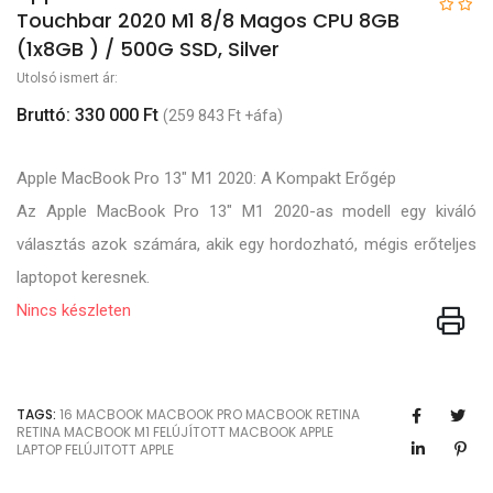
Touchbar 2020 M1 8/8 Magos CPU 8GB
(1x8GB ) / 500G SSD, Silver
Utolsó ismert ár:
Bruttó: 330 000 Ft
(259 843 Ft +áfa)
Apple MacBook Pro 13" M1 2020: A Kompakt Erőgép
Az Apple MacBook Pro 13" M1 2020-as modell egy kiváló
választás azok számára, akik egy hordozható, mégis erőteljes
laptopot keresnek.
Nincs készleten
TAGS:
16
MACBOOK
MACBOOK PRO
MACBOOK RETINA
RETINA
MACBOOK M1
FELÚJÍTOTT MACBOOK
APPLE
LAPTOP
FELÚJITOTT APPLE