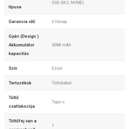
SSD (M.2, NVME)
típusa
Garancia idő
6
hónap
Gyári (Design )
Akkumulátor
5088
mAh
kapacitás
Szín
Ezüst
Tartozékok
Töltökábel
Töltő
Type-c
csatlakozója
Töltőfej van a
1