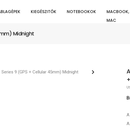
ÁBLAGÉPEK
KIEGÉSZITŐK
NOTEBOOKOK
MACBOOK,
MAC
5mm) Midnight
A
+
Ut
B
A
A