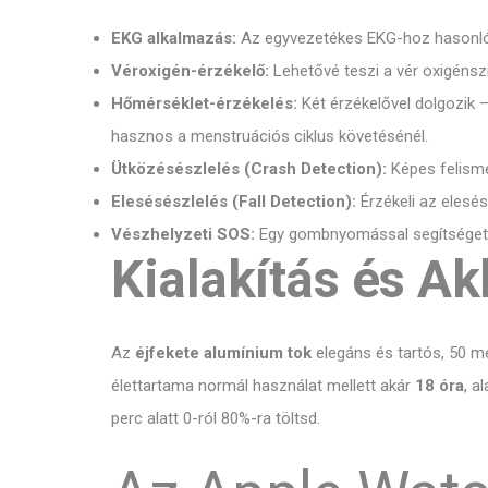
EKG alkalmazás:
Az egyvezetékes EKG-hoz hasonló ele
Véroxigén-érzékelő:
Lehetővé teszi a vér oxigénszi
Hőmérséklet-érzékelés:
Két érzékelővel dolgozik –
hasznos a menstruációs ciklus követésénél.
Ütközésészlelés (Crash Detection):
Képes felismer
Elesésészlelés (Fall Detection):
Érzékeli az elesés
Vészhelyzeti SOS:
Egy gombnyomással segítséget 
Kialakítás és A
Az
éjfekete alumínium tok
elegáns és tartós, 50 mé
élettartama normál használat mellett akár
18 óra
, 
perc alatt 0-ról 80%-ra töltsd.