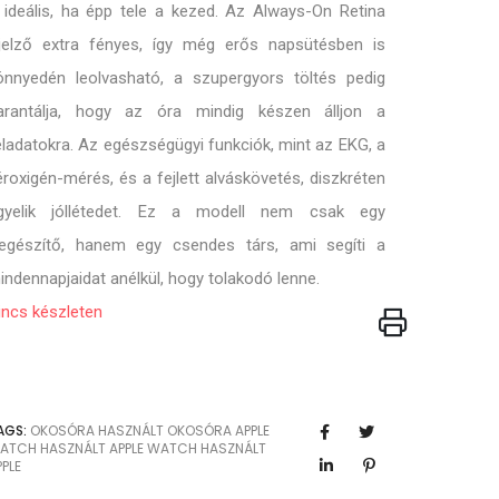
 ideális, ha épp tele a kezed. Az Always-On Retina
ijelző extra fényes, így még erős napsütésben is
önnyedén leolvasható, a szupergyors töltés pedig
arantálja, hogy az óra mindig készen álljon a
eladatokra. Az egészségügyi funkciók, mint az EKG, a
éroxigén-mérés, és a fejlett alváskövetés, diszkréten
igyelik jóllétedet. Ez a modell nem csak egy
iegészítő, hanem egy csendes társ, ami segíti a
indennapjaidat anélkül, hogy tolakodó lenne.
incs készleten
AGS:
OKOSÓRA
HASZNÁLT OKOSÓRA
APPLE
ATCH
HASZNÁLT APPLE WATCH
HASZNÁLT
PPLE