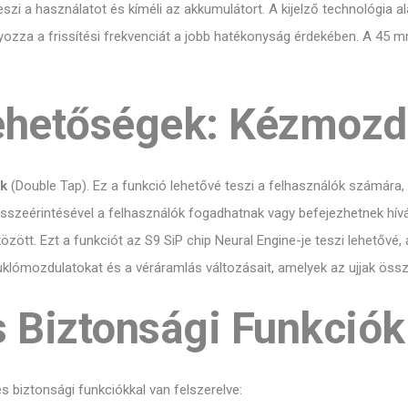
zi a használatot és kíméli az akkumulátort. A kijelző technológia al
zza a frissítési frekvenciát a jobb hatékonyság érdekében. A 45 mm
Lehetőségek: Kézmozd
k
(Double Tap). Ez a funkció lehetővé teszi a felhasználók számára,
 összeérintésével a felhasználók fogadhatnak vagy befejezhetnek hívás
között. Ezt a funkciót az S9 SiP chip Neural Engine-je teszi lehetővé
klómozdulatokat és a véráramlás változásait, amelyek az ujjak össze
 Biztonsági Funkciók
 biztonsági funkciókkal van felszerelve: