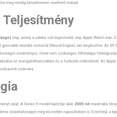
óra még mindig kényelmesen viselhető marad.
 Teljesítmény
ckage)
chip, amely a valaha volt legerősebb chip Apple Watch-ban. Ez 
l gyorsabb neurális motorral (Neural Engine) van kiegészítve. Az S9 Si
iztonságot eredményez, mivel nem szükséges felhőalapú feldolgozá
lizálva az energiafelhasználást és a funkciók működését. Az Apple W
 podcastok számára.
ógia
ményt nyújt. A Series 9 modell kijelzője akár
2000 nit
maximális fénye
kéletes olvashatóságot még közvetlen napsütésben is. Ezenfelül, a ki