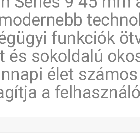
h Series 9 45 mm
gmodernebb technol
égügyi funkciók öt
tt és sokoldalú okos
nnapi élet számos 
gítja a felhasználó