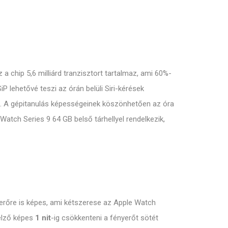
a chip 5,6 milliárd tranzisztort tartalmaz, ami 60%-
P lehetővé teszi az órán belüli Siri-kérések
s. A gépitanulás képességeinek köszönhetően az óra
atch Series 9 64 GB belső tárhellyel rendelkezik,
rőre is képes, ami kétszerese az Apple Watch
jelző képes
1 nit
-ig csökkenteni a fényerőt sötét