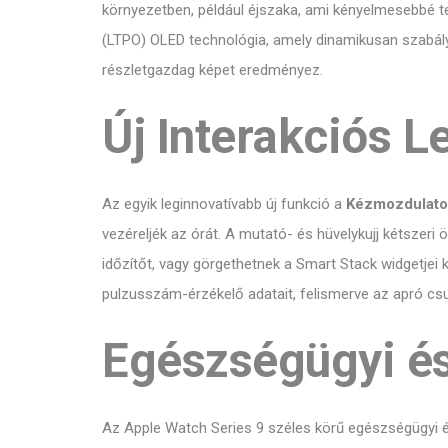
környezetben, például éjszaka, ami kényelmesebbé tes
(LTPO) OLED technológia, amely dinamikusan szabályo
részletgazdag képet eredményez.
Új Interakciós 
Az egyik leginnovatívabb új funkció a
Kézmozdulato
vezéreljék az órát. A mutató- és hüvelykujj kétszeri
időzítőt, vagy görgethetnek a Smart Stack widgetjei 
pulzusszám-érzékelő adatait, felismerve az apró csu
Egészségügyi és
Az Apple Watch Series 9 széles körű egészségügyi és