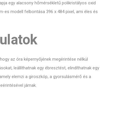
apja egy alacsony hőmérsékletű polikristályos oxid
-es modell felbontása 396 x 484 pixel, ami éles és
ulatok
 hogy az óra képernyőjének megérintése nélkül
okat, leállíthatnak egy ébresztést, elindíthatnak egy
, amely elemzi a giroszkóp, a gyorsulásmérő és a
érintésével járnak.