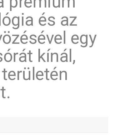
 a prémium
ógia és az
vözésével egy
órát kínál,
területén
t.