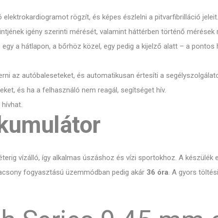
ktrokardiogramot rögzít, és képes észlelni a pitvarfibrilláció jeleit
ntjének igény szerinti mérését, valamint háttérben történő mérések 
 egy a hátlapon, a bőrhöz közel, egy pedig a kijelző alatt – a pon
ni az autóbaleseteket, és automatikusan értesíti a segélyszolgálatok
eket, és ha a felhasználó nem reagál, segítséget hív.
hívhat.
kkumulátor
terig vízálló, így alkalmas úszáshoz és vízi sportokhoz. A készülék 
alacsony fogyasztású üzemmódban pedig akár
36 óra
. A gyors tölté