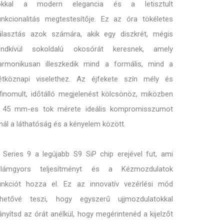
okkal a modern elegancia és a letisztult
unkcionalitás megtestesítője. Ez az óra tökéletes
álasztás azok számára, akik egy diszkrét, mégis
endkívül sokoldalú okosórát keresnek, amely
armonikusan illeszkedik mind a formális, mind a
étköznapi viselethez. Az éjfekete szín mély és
ifinomult, időtálló megjelenést kölcsönöz, miközben
 45 mm-es tok mérete ideális kompromisszumot
ínál a láthatóság és a kényelem között.
 Series 9 a legújabb S9 SiP chip erejével fut, ami
illámgyors teljesítményt és a Kézmozdulatok
unkciót hozza el. Ez az innovatív vezérlési mód
ehetővé teszi, hogy egyszerű ujjmozdulatokkal
rányítsd az órát anélkül, hogy megérintenéd a kijelzőt