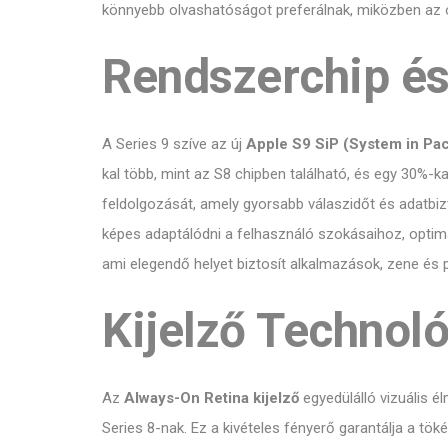
könnyebb olvashatóságot preferálnak, miközben az 
Rendszerchip és
A Series 9 szíve az új
Apple S9 SiP (System in Pa
kal több, mint az S8 chipben található, és egy 30%-ka
feldolgozását, amely gyorsabb válaszidőt és adatb
képes adaptálódni a felhasználó szokásaihoz, optima
ami elegendő helyet biztosít alkalmazások, zene és
Kijelző Technol
Az
Always-On Retina kijelző
egyedülálló vizuális él
Series 8-nak. Ez a kivételes fényerő garantálja a tö