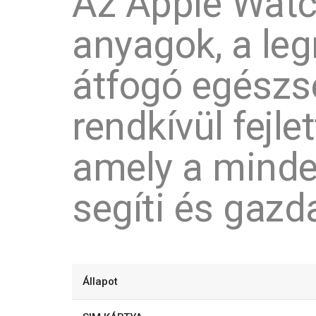
Az Apple Watc
anyagok, a le
átfogó egészs
rendkívül fejle
amely a minde
segíti és gazda
Állapot