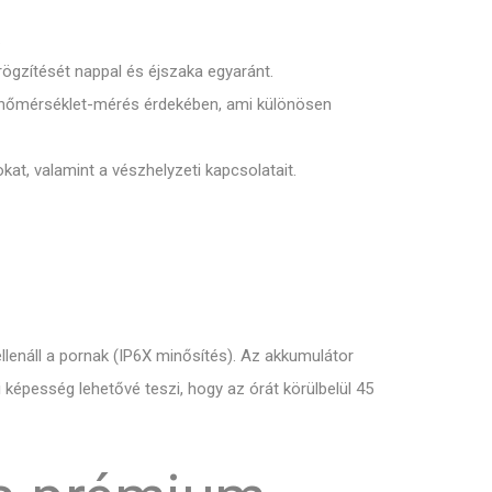
.
rögzítését nappal és éjszaka egyaránt.
tos hőmérséklet-mérés érdekében, ami különösen
at, valamint a vészhelyzeti kapcsolatait.
ellenáll a pornak (IP6X minősítés). Az akkumulátor
si képesség lehetővé teszi, hogy az órát körülbelül 45