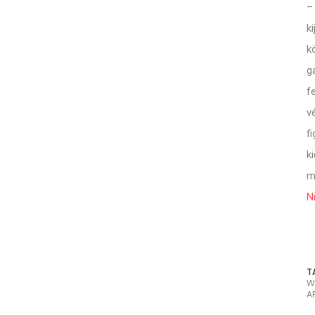
–
k
k
g
f
v
f
k
m
N
T
W
A