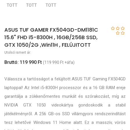
ASUS TUF GAMER FX504GD-DM1181C
15.6" FHD i5-8300H , 16GB/256B SSD,
GTX 1050/2G ,Win11H , FELÚJITOTT
Utolsó ismert ár:
Bruttó: 119 990 Ft
(119 990 Ft +áfa)
Válassza a tartósságot a felújított ASUS TUF Gaming FX504GD
laptoppal! Az Intel i5-8300H processzor és a 16 GB RAM ereje
garantálja a zökkenőmentes munkát és szórakozást, míg az
NVIDIA GTX 1050 videokártya gondoskodik a stabil
játékélményről. A 256 GB-os SSD villámgyors rendszerindítást
tesz lehetővé Windows 11 Home alatt. Ez a masszív, vörös