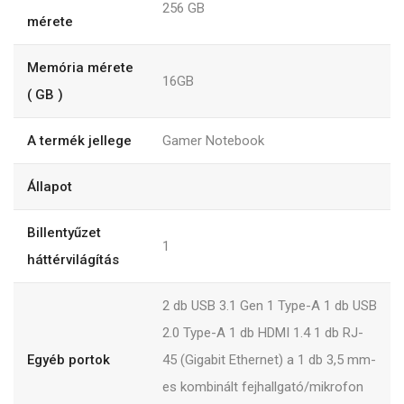
256
GB
mérete
Memória mérete
16GB
( GB )
A termék jellege
Gamer Notebook
Állapot
Billentyűzet
1
háttérvilágítás
2 db USB 3.1 Gen 1 Type-A 1 db USB
2.0 Type-A 1 db HDMI 1.4 1 db RJ-
Egyéb portok
45 (Gigabit Ethernet) a 1 db 3,5 mm-
es kombinált fejhallgató/mikrofon