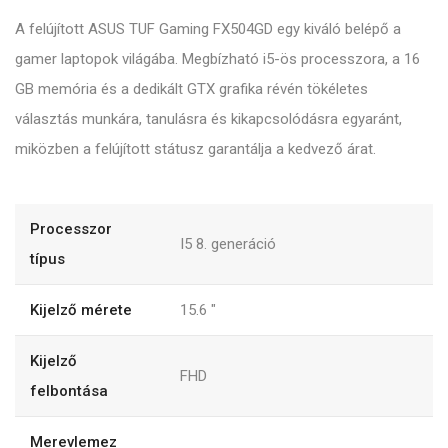
A felújított ASUS TUF Gaming FX504GD egy kiváló belépő a
gamer laptopok világába. Megbízható i5-ös processzora, a 16
GB memória és a dedikált GTX grafika révén tökéletes
választás munkára, tanulásra és kikapcsolódásra egyaránt,
miközben a felújított státusz garantálja a kedvező árat.
Processzor
I5 8. generáció
típus
Kijelző mérete
15.6
"
Kijelző
FHD
felbontása
Merevlemez