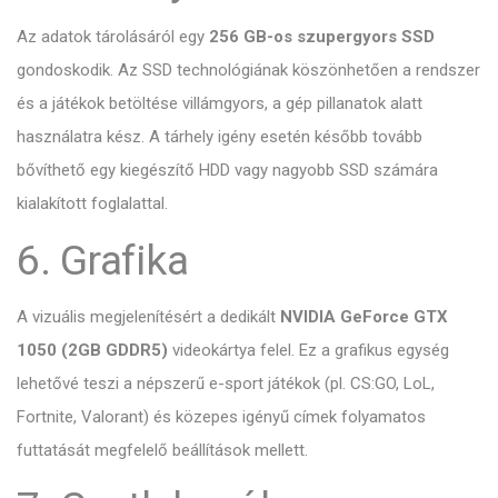
Az adatok tárolásáról egy
256 GB-os szupergyors SSD
gondoskodik. Az SSD technológiának köszönhetően a rendszer
és a játékok betöltése villámgyors, a gép pillanatok alatt
használatra kész. A tárhely igény esetén később tovább
bővíthető egy kiegészítő HDD vagy nagyobb SSD számára
kialakított foglalattal.
6. Grafika
A vizuális megjelenítésért a dedikált
NVIDIA GeForce GTX
1050 (2GB GDDR5)
videokártya felel. Ez a grafikus egység
lehetővé teszi a népszerű e-sport játékok (pl. CS:GO, LoL,
Fortnite, Valorant) és közepes igényű címek folyamatos
futtatását megfelelő beállítások mellett.