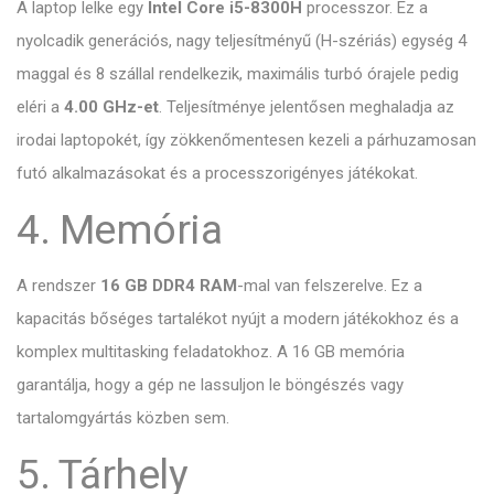
A laptop lelke egy
Intel Core i5-8300H
processzor. Ez a
nyolcadik generációs, nagy teljesítményű (H-szériás) egység 4
maggal és 8 szállal rendelkezik, maximális turbó órajele pedig
eléri a
4.00 GHz-et
. Teljesítménye jelentősen meghaladja az
irodai laptopokét, így zökkenőmentesen kezeli a párhuzamosan
futó alkalmazásokat és a processzorigényes játékokat.
4. Memória
A rendszer
16 GB DDR4 RAM
-mal van felszerelve. Ez a
kapacitás bőséges tartalékot nyújt a modern játékokhoz és a
komplex multitasking feladatokhoz. A 16 GB memória
garantálja, hogy a gép ne lassuljon le böngészés vagy
tartalomgyártás közben sem.
5. Tárhely