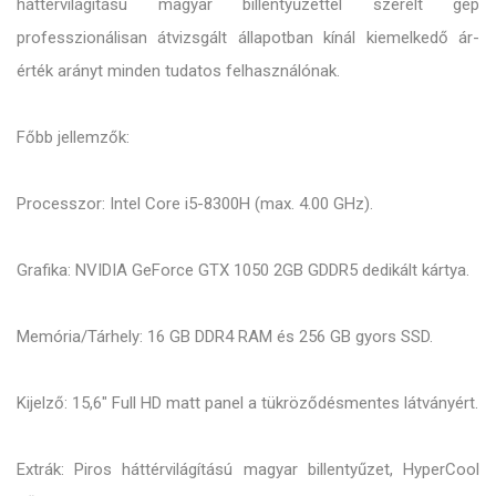
háttérvilágítású magyar billentyűzettel szerelt gép
professzionálisan átvizsgált állapotban kínál kiemelkedő ár-
érték arányt minden tudatos felhasználónak.
Főbb jellemzők:
Processzor: Intel Core i5-8300H (max. 4.00 GHz).
Grafika: NVIDIA GeForce GTX 1050 2GB GDDR5 dedikált kártya.
Memória/Tárhely: 16 GB DDR4 RAM és 256 GB gyors SSD.
Kijelző: 15,6" Full HD matt panel a tükröződésmentes látványért.
Extrák: Piros háttérvilágítású magyar billentyűzet, HyperCool