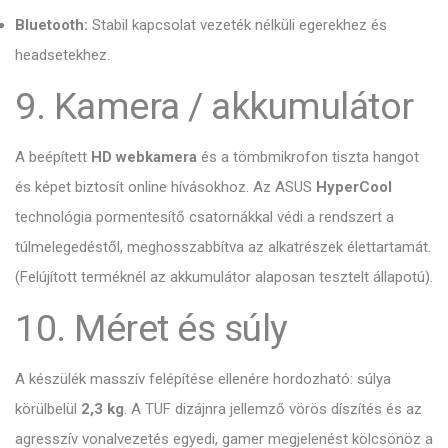
Bluetooth:
Stabil kapcsolat vezeték nélküli egerekhez és
headsetekhez.
9. Kamera / akkumulátor
A beépített
HD webkamera
és a tömbmikrofon tiszta hangot
és képet biztosít online hívásokhoz. Az ASUS
HyperCool
technológia pormentesítő csatornákkal védi a rendszert a
túlmelegedéstől, meghosszabbítva az alkatrészek élettartamát.
(Felújított terméknél az akkumulátor alaposan tesztelt állapotú).
10. Méret és súly
A készülék masszív felépítése ellenére hordozható: súlya
körülbelül
2,3 kg
. A TUF dizájnra jellemző vörös díszítés és az
agresszív vonalvezetés egyedi, gamer megjelenést kölcsönöz a