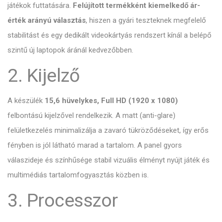
játékok futtatására.
Felújított termékként kiemelkedő ár-
érték arányú választás
, hiszen a gyári teszteknek megfelelő
stabilitást és egy dedikált videokártyás rendszert kínál a belépő
szintű új laptopok áránál kedvezőbben.
2. Kijelző
A készülék
15,6 hüvelykes, Full HD (1920 x 1080)
felbontású kijelzővel rendelkezik. A matt (anti-glare)
felületkezelés minimalizálja a zavaró tükröződéseket, így erős
fényben is jól látható marad a tartalom. A panel gyors
válaszideje és színhűsége stabil vizuális élményt nyújt játék és
multimédiás tartalomfogyasztás közben is.
3. Processzor