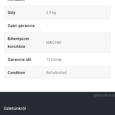
Súly
2.5
kg
Gyári garancia
-
Billentyüzet
MAGYAR
kiosztása
Garancia idő
12
hónap
Condition
Refurbished
R205
D143
Q153
Üzletünkről