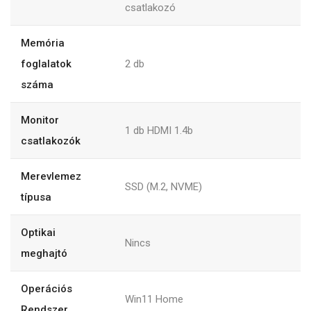
csatlakozó
Memória
foglalatok
2
db
száma
Monitor
1 db HDMI 1.4b
csatlakozók
Merevlemez
SSD (M.2, NVME)
típusa
Optikai
Nincs
meghajtó
Operációs
Win11 Home
Rendszer