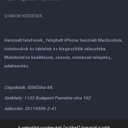
GYAKORI KÉRDÉSEK
Használt telefonok , felújitott iPhone használt Macbookok,
notebookok és tabletek és kiegészitőik választéka.
Mobiltelefon beállitások, szervíz, notebook telepités,
adatmentés.
Cégadatok: GSMZóna kft.
Székhely: 1133 Budapest Pannónia utca 102
Adószám: 25174506-2-41
Személyes átvétel: GSMZóna kft. 1134.Bp. Váci út 9-15
A weboldal cookie-kat (sütiket) használ a jobb