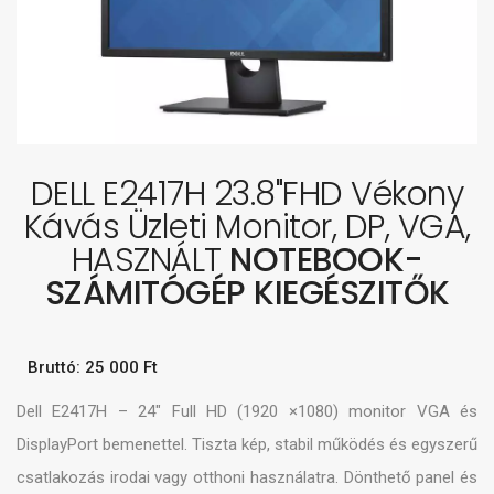
DELL E2417H 23.8"FHD Vékony
Kávás Üzleti Monitor, DP, VGA,
HASZNÁLT
NOTEBOOK-
SZÁMITÓGÉP KIEGÉSZITŐK
Bruttó: 25 000 Ft
Dell E2417H – 24″ Full HD (1920 ×1080) monitor VGA és
DisplayPort bemenettel. Tiszta kép, stabil működés és egyszerű
csatlakozás irodai vagy otthoni használatra. Dönthető panel és