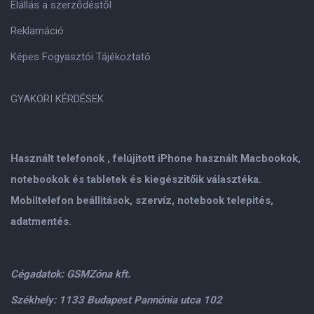
Elállás a szerződéstől
Reklamáció
Képes Fogyasztói Tájékoztató
GYAKORI KÉRDÉSEK
Használt telefonok , felújitott iPhone használt Macbookok,
notebookok és tabletek és kiegészitőik választéka.
Mobiltelefon beállitások, szervíz, notebook telepités,
adatmentés.
Cégadatok: GSMZóna kft.
Székhely: 1133 Budapest Pannónia utca 102