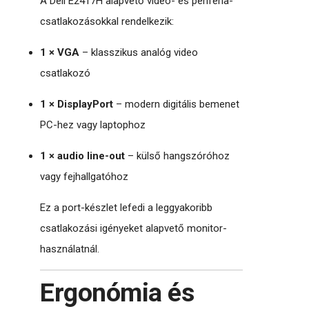
A Dell E2417H alapvető video- és periféria-
csatlakozásokkal rendelkezik:
1 × VGA
– klasszikus analóg video
csatlakozó
1 × DisplayPort
– modern digitális bemenet
PC-hez vagy laptophoz
1 × audio line-out
– külső hangszóróhoz
vagy fejhallgatóhoz
Ez a port-készlet lefedi a leggyakoribb
csatlakozási igényeket alapvető monitor-
használatnál.
Ergonómia és