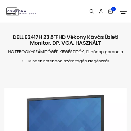
0
DELL E2417H 23.8"FHD Vékony Kávás Üzleti
Monitor, DP, VGA, HASZNÁLT
NOTEBOOK-SZÁMITÓGÉP KIEGÉSZITŐK, 12 hónap garancia
Minden notebook-számitógép kiegészitők