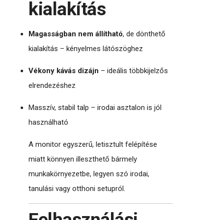
kialakítás
Magasságban nem állítható
, de dönthető
kialakítás – kényelmes látószöghez
Vékony kávás dizájn
– ideális többkijelzős
elrendezéshez
Masszív, stabil talp – irodai asztalon is jól
használható
A monitor egyszerű, letisztult felépítése
miatt könnyen illeszthető bármely
munkakörnyezetbe, legyen szó irodai,
tanulási vagy otthoni setupról.
Felhasználási