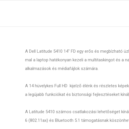
A Dell Latitude 5410 14" FD egy erős és megbízható üzl
mal a laptop hatékonyan kezeli a multitaskingot és a 
alkalmazások és médiafájlok számára.
A 14 hüvelykes Full HD kijelző élénk és részletes képek
a legújabb funkciókat és biztonsági fejlesztéseket kínál
A Latitude 5410 számos csatlakozási lehetőséget kínál,
6 (802.11ax) és Bluetooth 5.1 támogatásnak köszönhetőe