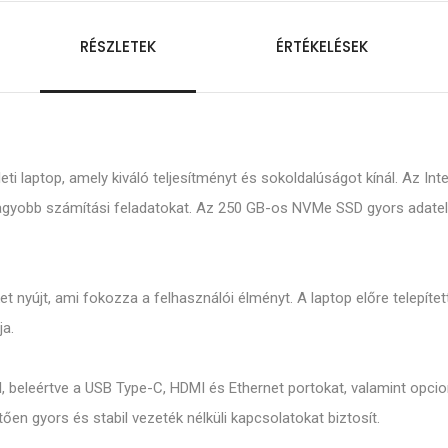
RÉSZLETEK
ÉRTÉKELÉSEK
eti laptop, amely kiváló teljesítményt és sokoldalúságot kínál. Az 
nagyobb számítási feladatokat. Az 250 GB-os NVMe SSD gyors adatelér
et nyújt, ami fokozza a felhasználói élményt. A laptop előre telepít
ja.
 beleértve a USB Type-C, HDMI és Ethernet portokat, valamint opcion
n gyors és stabil vezeték nélküli kapcsolatokat biztosít.