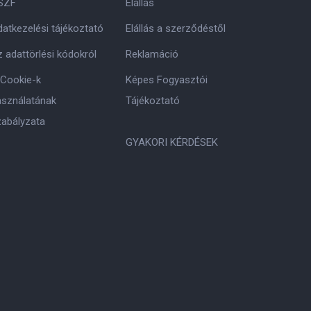
SZF
Elállás
atkezelési tájékoztató
Elállás a szerződéstől
 adattörlési kódokról
Reklamáció
 Cookie-k
Képes Fogyasztói
asználatának
Tájékoztató
zabályzata
GYAKORI KÉRDÉSEK