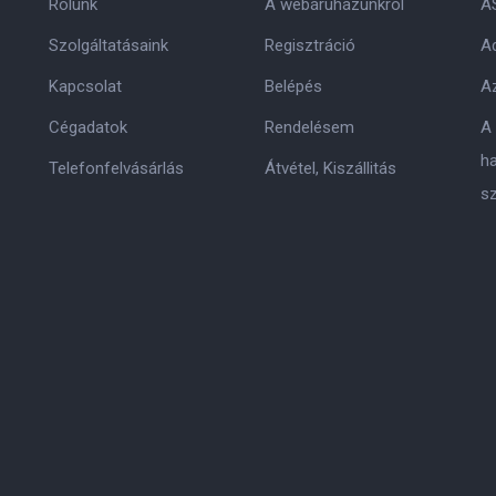
Rólunk
A webáruházunkról
A
Szolgáltatásaink
Regisztráció
Ad
Kapcsolat
Belépés
Az
Cégadatok
Rendelésem
A
h
Telefonfelvásárlás
Átvétel, Kiszállitás
s