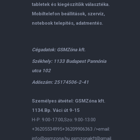
tabletek és kiegészitőik választéka.
Mobiltelefon beállitások, szervíz,
notebook telepités, adatmentés.
Cégadatok: GSMZóna kft.
Székhely: 1133 Budapest Pannónia
utca 102
Adószám: 25174506-2-41
Személyes átvétel: GSMZóna kft.
1134.Bp. Váci út 9-15
H-P: 9.00-17.00,Szo: 9.00-13.00
+36205534995
+36209906363
/>email:
info@gsmzona.hu
gsmzonakft@gmail.