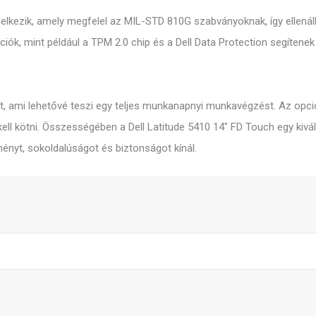
ndelkezik, amely megfelel az MIL-STD 810G szabványoknak, így ellená
iók, mint például a TPM 2.0 chip és a Dell Data Protection segítenek
, ami lehetővé teszi egy teljes munkanapnyi munkavégzést. Az opci
öz kell kötni. Összességében a Dell Latitude 5410 14" FD Touch egy k
ményt, sokoldalúságot és biztonságot kínál.