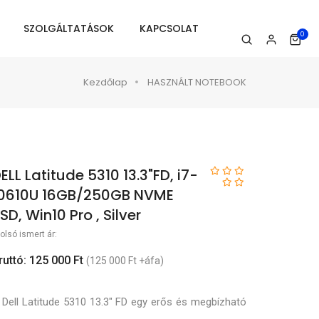
SZOLGÁLTATÁSOK
KAPCSOLAT
0
Kezdőlap
HASZNÁLT NOTEBOOK
ELL Latitude 5310 13.3"FD, i7-
0610U 16GB/250GB NVME
SD, Win10 Pro , Silver
olsó ismert ár:
ruttó: 125 000 Ft
(125 000 Ft +áfa)
 Dell Latitude 5310 13.3" FD egy erős és megbízható