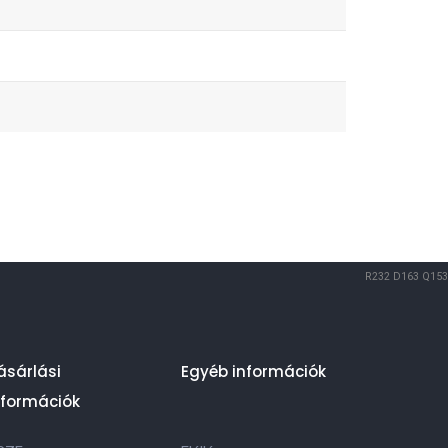
R232
D163
Q153
ásárlási
Egyéb információk
nformációk