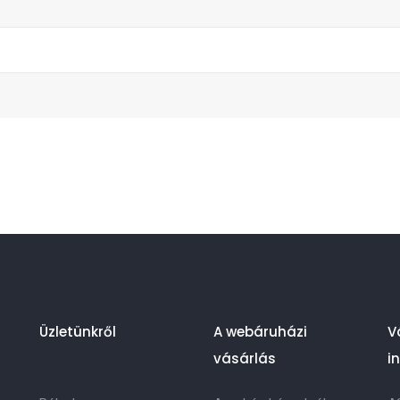
Üzletünkről
A webáruházi
V
vásárlás
i