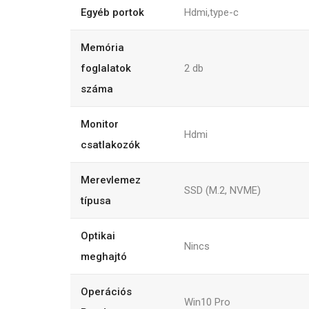
Egyéb portok
Hdmi,type-c
Memória
foglalatok
2
db
száma
Monitor
Hdmi
csatlakozók
Merevlemez
SSD (M.2, NVME)
típusa
Optikai
Nincs
meghajtó
Operációs
Win10 Pro