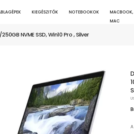
ÁBLAGÉPEK
KIEGÉSZITŐK
NOTEBOOKOK
MACBOOK,
MAC
B/250GB NVME SSD, Win10 Pro , Silver
D
1
S
Ut
B
A