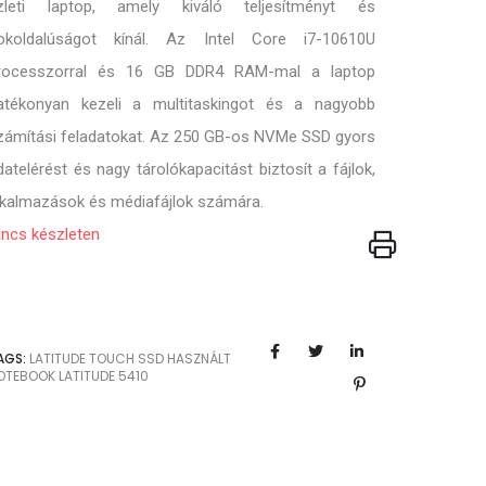
zleti laptop, amely kiváló teljesítményt és
okoldalúságot kínál. Az Intel Core i7-10610U
rocesszorral és 16 GB DDR4 RAM-mal a laptop
atékonyan kezeli a multitaskingot és a nagyobb
zámítási feladatokat. Az 250 GB-os NVMe SSD gyors
datelérést és nagy tárolókapacitást biztosít a fájlok,
lkalmazások és médiafájlok számára.
incs készleten
AGS:
LATITUDE
TOUCH
SSD
HASZNÁLT
OTEBOOK
LATITUDE 5410