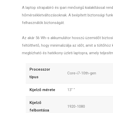
A laptop strapabíró és ipari minőségű kialakítással re
hőmérsékletváltozásoknak. A beépített biztonsági funkc
felhasználók biztonságát.
Az akár 56 Wh-s akkumulátor hosszú üzemidőt biztosít
feltölthető, hogy minimalizálja az időt, amit a töltőh
megbízható és hatékony üzleti laptopra, amely teljesít
Processzor
Core-i7-10th-gen
típus
Kijelző mérete
13"
"
Kijelző
1920-1080
felbontása