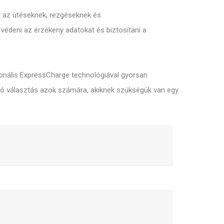
ll az ütéseknek, rezgéseknek és
 védeni az érzékeny adatokat és biztosítani a
onális ExpressCharge technológiával gyorsan
iváló választás azok számára, akiknek szükségük van egy