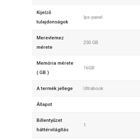
Kijelző
Ips-panel
tulajdonságok
Merevlemez
250
GB
mérete
Memória mérete
16GB
( GB )
A termék jellege
Ultrabook
Állapot
Billentyűzet
1
háttérvilágítás