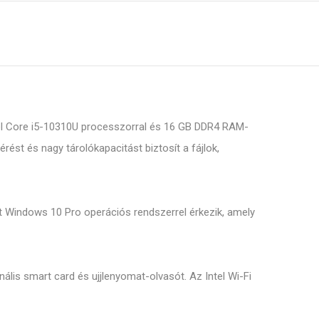
Intel Core i5-10310U processzorral és 16 GB DDR4 RAM-
ést és nagy tárolókapacitást biztosít a fájlok,
ett Windows 10 Pro operációs rendszerrel érkezik, amely
ális smart card és ujjlenyomat-olvasót. Az Intel Wi-Fi