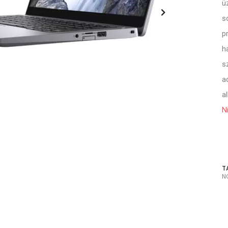
ü
s
p
h
s
a
a
N
T
N