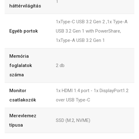
1
háttérvilágítás
1xType-C USB 3.2 Gen 2 ,1x Type-A
Egyéb portok
USB 3.2 Gen 1 with PowerShare,
1xType-A USB 3.2 Gen 1
Memória
foglalatok
2
db
száma
Monitor
1x HDMI 1.4 port - 1x DisplayPort1.2
csatlakozók
over USB Type-C
Merevlemez
SSD (M.2, NVME)
típusa