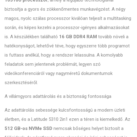
biztosítja a gyors és zökkenőmentes munkavégzést. A négy
magos, nyolc szálas processzor kiválóan teljesít a multitasking
során, és képes kezelni a processzor-igényes alkalmazásokat
is. A készülékben található
16 GB DDR4 RAM
tovább növeli a
hatékonyságot, lehetővé téve, hogy egyszerre több programot
is futtass anélkül, hogy a rendszer lelassulna. A komolyabb
feladatok sem jelentenek problémát, legyen szó
videókonferenciáról vagy nagyméretű dokumentumok
szerkesztéséről.
A villámgyors adattárolás és a biztonság fontossága
Az adattárolás sebessége kulcsfontosságú a modern üzleti
életben, és a Latitude 5310 2in1 ezen a téren is kiemelkedő. Az
512 GB-os NVMe SSD
nemcsak bőséges helyet biztosít a