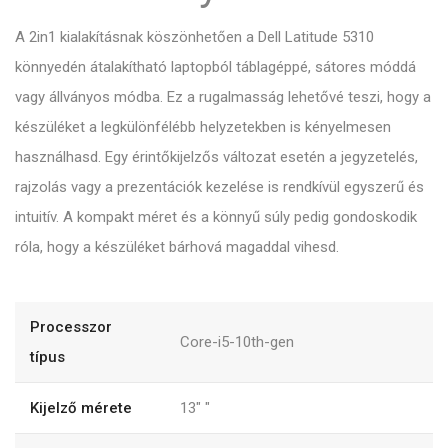
A 2in1 kialakításnak köszönhetően a Dell Latitude 5310
könnyedén átalakítható laptopból táblagéppé, sátores móddá
vagy állványos módba. Ez a rugalmasság lehetővé teszi, hogy a
készüléket a legkülönfélébb helyzetekben is kényelmesen
használhasd. Egy érintőkijelzős változat esetén a jegyzetelés,
rajzolás vagy a prezentációk kezelése is rendkívül egyszerű és
intuitív. A kompakt méret és a könnyű súly pedig gondoskodik
róla, hogy a készüléket bárhová magaddal vihesd.
Processzor
Core-i5-10th-gen
típus
Kijelző mérete
13"
"