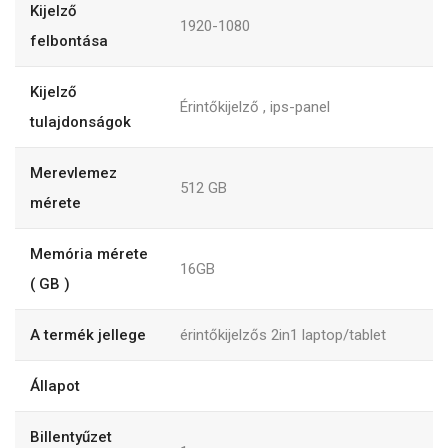
Kijelző
1920-1080
felbontása
Kijelző
Érintőkijelző , ips-panel
tulajdonságok
Merevlemez
512
GB
mérete
Memória mérete
16GB
( GB )
A termék jellege
érintőkijelzős 2in1 laptop/tablet
Állapot
Billentyűzet