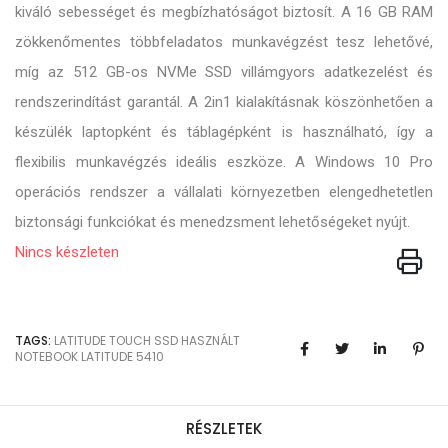
kiváló sebességet és megbízhatóságot biztosít. A 16 GB RAM
zökkenőmentes többfeladatos munkavégzést tesz lehetővé,
míg az 512 GB-os NVMe SSD villámgyors adatkezelést és
rendszerindítást garantál. A 2in1 kialakításnak köszönhetően a
készülék laptopként és táblagépként is használható, így a
flexibilis munkavégzés ideális eszköze. A Windows 10 Pro
operációs rendszer a vállalati környezetben elengedhetetlen
biztonsági funkciókat és menedzsment lehetőségeket nyújt.
Nincs készleten
TAGS:
LATITUDE
TOUCH
SSD
HASZNÁLT
NOTEBOOK
LATITUDE 5410
RÉSZLETEK