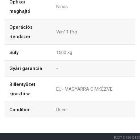
Optikai
Nincs
meghajtó
Operációs
Win11 Pro
Rendszer
Súly
1500
kg
Gyári garancia
-
Billentyüzet
EU- MAGYARRA CIMKÉZVE
kiosztása
Condition
Used
R227
D156
Q153