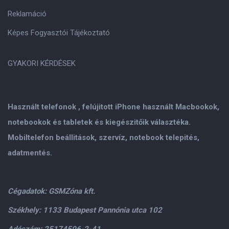
Reklamáció
Képes Fogyasztói Tájékoztató
GYAKORI KÉRDÉSEK
Használt telefonok , felújitott iPhone használt Macbookok,
notebookok és tabletek és kiegészitőik választéka.
Mobiltelefon beállitások, szervíz, notebook telepités,
adatmentés.
Cégadatok: GSMZóna kft.
Székhely: 1133 Budapest Pannónia utca 102
Adószám: 25174506-2-41