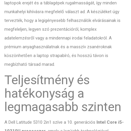
laptopok erejét és a táblagépek rugalmasságát, így minden
munkahelyi kihívásra megfelelő választ ad. A készüléket úgy
tervezték, hogy a legigényesebb felhasználók elvárásainak is
megfeleljen, legyen szó prezentációról, komplex
adatelemzésről vagy a mindennapi irodai feladatokról. A
prémium anyaghasználatnak és a masszív zsanéroknak
köszönhetően a laptop strapabíró, és hosszú távon is
megbízható társad marad.
Teljesítmény és
hatékonyság a
legmagasabb szinten
A Dell Latitude 5310 2in1 szíve a 10. generációs
Intel Core i5-
10310U processzor
, amely a legújabb technológiával