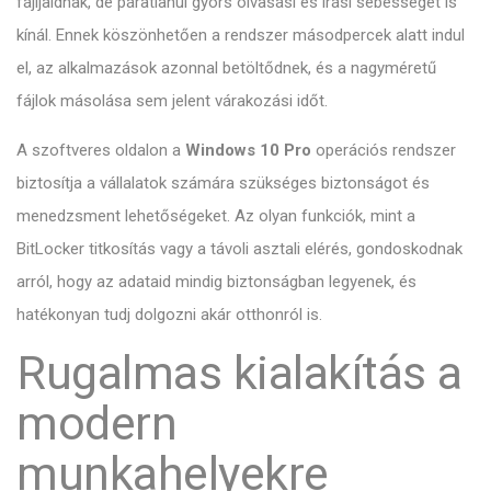
fájljaidnak, de páratlanul gyors olvasási és írási sebességet is
kínál. Ennek köszönhetően a rendszer másodpercek alatt indul
el, az alkalmazások azonnal betöltődnek, és a nagyméretű
fájlok másolása sem jelent várakozási időt.
A szoftveres oldalon a
Windows 10 Pro
operációs rendszer
biztosítja a vállalatok számára szükséges biztonságot és
menedzsment lehetőségeket. Az olyan funkciók, mint a
BitLocker titkosítás vagy a távoli asztali elérés, gondoskodnak
arról, hogy az adataid mindig biztonságban legyenek, és
hatékonyan tudj dolgozni akár otthonról is.
Rugalmas kialakítás a
modern
munkahelyekre