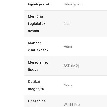
Egyéb portok
Hdmi,type-c
Memória
foglalatok
2
db
száma
Monitor
Hdmi
csatlakozók
Merevlemez
SSD (M.2)
típusa
Optikai
Nincs
meghajtó
Operációs
Win11 Pro