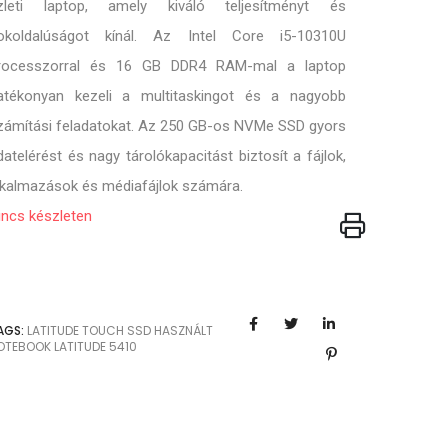
zleti laptop, amely kiváló teljesítményt és
okoldalúságot kínál. Az Intel Core i5-10310U
rocesszorral és 16 GB DDR4 RAM-mal a laptop
atékonyan kezeli a multitaskingot és a nagyobb
zámítási feladatokat. Az 250 GB-os NVMe SSD gyors
datelérést és nagy tárolókapacitást biztosít a fájlok,
lkalmazások és médiafájlok számára.
incs készleten
AGS:
LATITUDE
TOUCH
SSD
HASZNÁLT
OTEBOOK
LATITUDE 5410