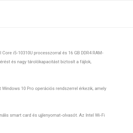
Intel Core i5-10310U processzorral és 16 GB DDR4 RAM-
ést és nagy tárolókapacitást biztosít a fájlok,
ett Windows 10 Pro operációs rendszerrel érkezik, amely
ális smart card és ujjlenyomat-olvasót. Az Intel Wi-Fi