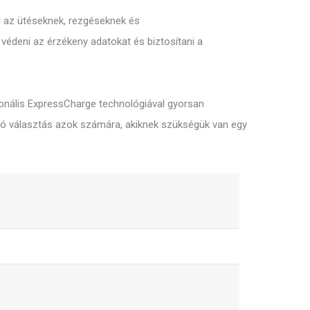
ll az ütéseknek, rezgéseknek és
 védeni az érzékeny adatokat és biztosítani a
onális ExpressCharge technológiával gyorsan
iváló választás azok számára, akiknek szükségük van egy