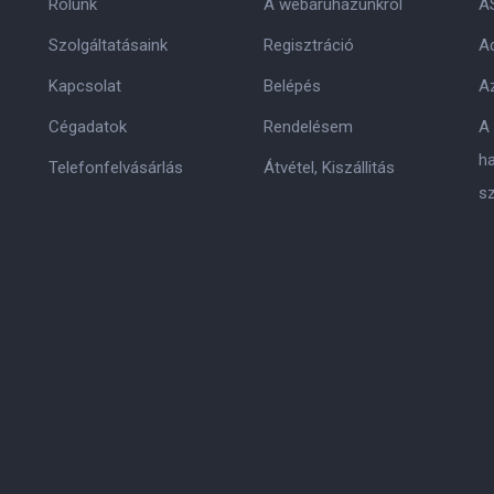
Rólunk
A webáruházunkról
A
Szolgáltatásaink
Regisztráció
Ad
Kapcsolat
Belépés
Az
Cégadatok
Rendelésem
A
h
Telefonfelvásárlás
Átvétel, Kiszállitás
s