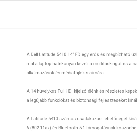
A Dell Latitude 5410 14" FD egy erős és megbízható üzl
mal a laptop hatékonyan kezeli a multitaskingot és a 
alkalmazások és médiafájlok számára.
A 14 hüvelykes Full HD kijelző élénk és részletes képek
a legújabb funkciókat és biztonsági fejlesztéseket kínál
A Latitude 5410 számos csatlakozási lehetőséget kínál,
6 (802.11ax) és Bluetooth 5.1 támogatásnak köszönhetőe