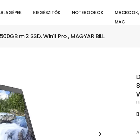
ÁBLAGÉPEK
KIEGÉSZITŐK
NOTEBOOKOK
MACBOOK,
MAC
500GB m.2 SSD, Win11 Pro , MAGYAR BILL
D
8
W
Ut
B
A