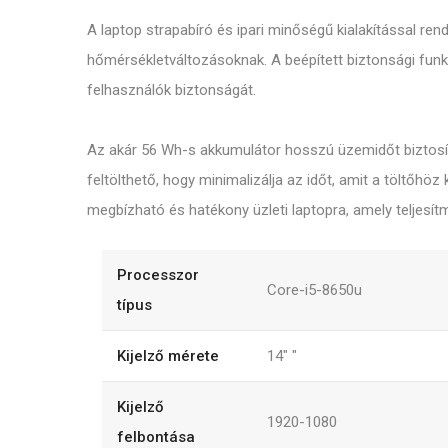
A laptop strapabíró és ipari minőségű kialakítással re
hőmérsékletváltozásoknak. A beépített biztonsági funkc
felhasználók biztonságát.
Az akár 56 Wh-s akkumulátor hosszú üzemidőt biztosít
feltölthető, hogy minimalizálja az időt, amit a töltőh
megbízható és hatékony üzleti laptopra, amely teljesít
Processzor
Core-i5-8650u
típus
Kijelző mérete
14"
"
Kijelző
1920-1080
felbontása