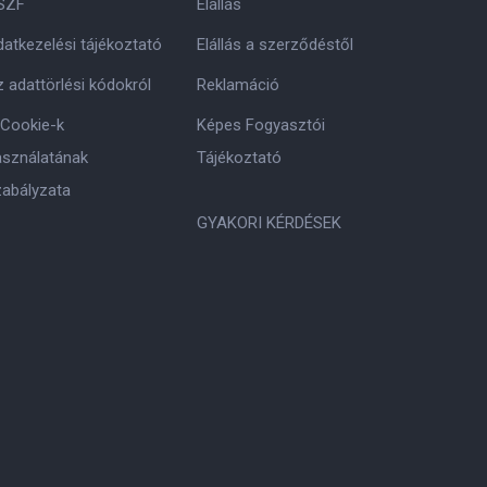
SZF
Elállás
atkezelési tájékoztató
Elállás a szerződéstől
 adattörlési kódokról
Reklamáció
 Cookie-k
Képes Fogyasztói
asználatának
Tájékoztató
zabályzata
GYAKORI KÉRDÉSEK