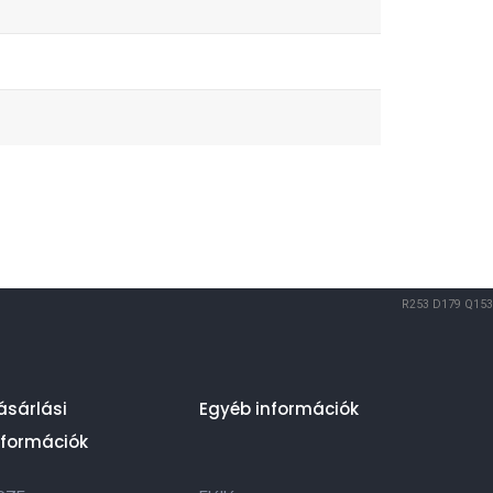
R253
D179
Q153
ásárlási
Egyéb információk
nformációk