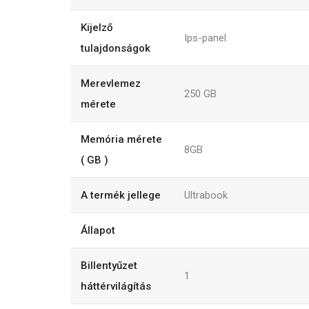
Kijelző
Ips-panel
tulajdonságok
Merevlemez
250
GB
mérete
Memória mérete
8GB
( GB )
A termék jellege
Ultrabook
Állapot
Billentyűzet
1
háttérvilágítás