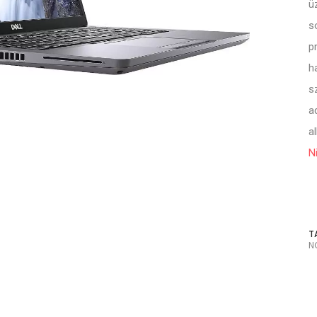
ü
s
p
h
s
a
a
N
T
N