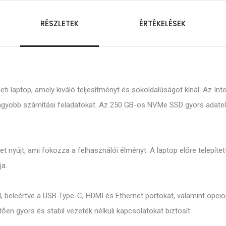
RÉSZLETEK
ÉRTÉKELÉSEK
eti laptop, amely kiváló teljesítményt és sokoldalúságot kínál. Az 
nagyobb számítási feladatokat. Az 250 GB-os NVMe SSD gyors adatelér
et nyújt, ami fokozza a felhasználói élményt. A laptop előre telepít
ja.
 beleértve a USB Type-C, HDMI és Ethernet portokat, valamint opcion
n gyors és stabil vezeték nélküli kapcsolatokat biztosít.