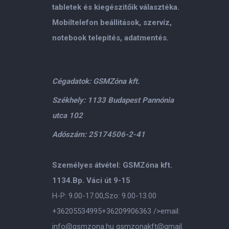
tabletek és kiegészitőik választéka.
Mobiltelefon beállitások, szervíz,
notebook telepités, adatmentés.
Cégadatok: GSMZóna kft.
Székhely: 1133 Budapest Pannónia
utca 102
Adószám: 25174506-2-41
Személyes átvétel: GSMZóna kft.
1134.Bp. Váci út 9-15
H-P: 9.00-17.00,Szo: 9.00-13.00
+36205534995
+36209906363
/>email:
info@gsmzona.hu
gsmzonakft@gmail.