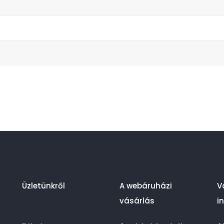
Üzletünkről
A webáruházi
V
vásárlás
i