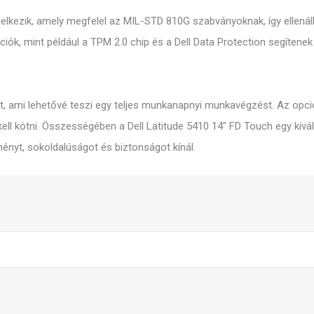
ndelkezik, amely megfelel az MIL-STD 810G szabványoknak, így ellená
iók, mint például a TPM 2.0 chip és a Dell Data Protection segítenek
, ami lehetővé teszi egy teljes munkanapnyi munkavégzést. Az opci
öz kell kötni. Összességében a Dell Latitude 5410 14" FD Touch egy k
ményt, sokoldalúságot és biztonságot kínál.