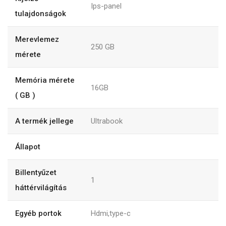
Ips-panel
tulajdonságok
Merevlemez
250
GB
mérete
Memória mérete
16GB
( GB )
A termék jellege
Ultrabook
Állapot
Billentyűzet
1
háttérvilágítás
Egyéb portok
Hdmi,type-c