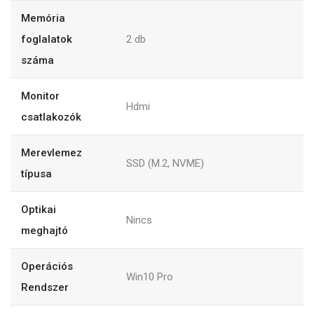
Memória
foglalatok
2
db
száma
Monitor
Hdmi
csatlakozók
Merevlemez
SSD (M.2, NVME)
típusa
Optikai
Nincs
meghajtó
Operációs
Win10 Pro
Rendszer