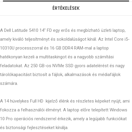
ÉRTÉKELÉSEK
A Dell Latitude 5410 14" FD egy erős és megbízható üzleti laptop,
amely kiváló teljesítményt és sokoldalúságot kínál. Az Intel Core i5-
10310U processzorral és 16 GB DDR4 RAM-mal a laptop
hatékonyan kezeli a multitaskingot és a nagyobb számítási
feladatokat. Az 250 GB-os NVMe SSD gyors adatelérést és nagy
tárolókapacitást biztosít a fájlok, alkalmazások és médiafájlok
számára.
A 14 hüvelykes Full HD kijelző élénk és részletes képeket nyújt, ami
fokozza a felhasználói élményt. A laptop előre telepített Windows
10 Pro operációs rendszerrel érkezik, amely a legújabb funkciókat
és biztonsági fejlesztéseket kínálja.