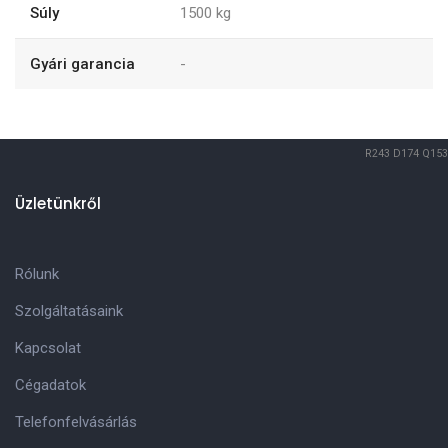
Súly
1500
kg
Gyári garancia
-
R243
D174
Q153
Üzletünkről
Rólunk
Szolgáltatásaink
Kapcsolat
Cégadatok
Telefonfelvásárlás