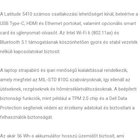
A Latitude 5410 számos csatlakozási lehetőséget kínál, beleértve a
USB Type-C, HDMI és Ethernet portokat, valamint opcionális smart
card és ujjlenyomat-olvasót. Az Intel Wi-Fi 6 (802.11ax) és
Bluetooth 5.1 támogatásnak köszönhetően gyors és stabil vezeték
nélküli kapcsolatokat biztosít.
A laptop strapabíró és ipari minőségű kialakítással rendelkezik,
amely megfelel az MIL-STD 810G szabványoknak, így ellenáll az
ütéseknek, rezgéseknek és hőmérsékletváltozásoknak. A beépített
biztonsági funkciók, mint például a TPM 2.0 chip és a Dell Data
Protection segítenek védeni az érzékeny adatokat és biztosítani a
felhasználók biztonságát.
Az akár 56 Wh-s akkumulátor hosszú üzemidőt biztosít, ami