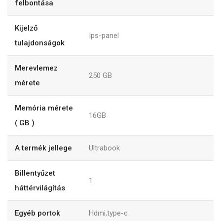
felbontása
Kijelző
Ips-panel
tulajdonságok
Merevlemez
250
GB
mérete
Memória mérete
16GB
( GB )
A termék jellege
Ultrabook
Billentyűzet
1
háttérvilágítás
Egyéb portok
Hdmi,type-c