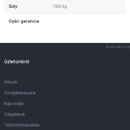
Súly
1500
kg
Gyári garancia
-
R250
D187
Q153
Üzletünkről
Rólunk
Szolgáltatásaink
Kapcsolat
Cégadatok
Telefonfelvásárlás