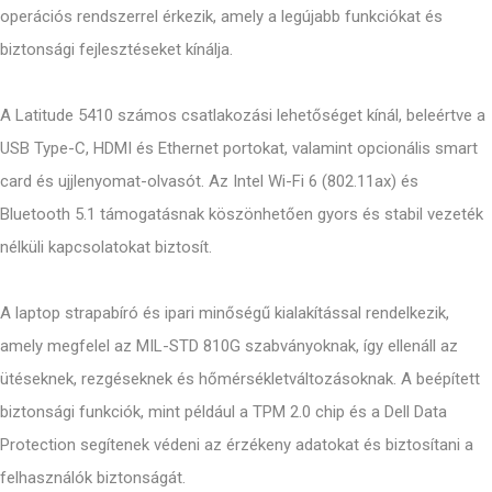
operációs rendszerrel érkezik, amely a legújabb funkciókat és
biztonsági fejlesztéseket kínálja.
A Latitude 5410 számos csatlakozási lehetőséget kínál, beleértve a
USB Type-C, HDMI és Ethernet portokat, valamint opcionális smart
card és ujjlenyomat-olvasót. Az Intel Wi-Fi 6 (802.11ax) és
Bluetooth 5.1 támogatásnak köszönhetően gyors és stabil vezeték
nélküli kapcsolatokat biztosít.
A laptop strapabíró és ipari minőségű kialakítással rendelkezik,
amely megfelel az MIL-STD 810G szabványoknak, így ellenáll az
ütéseknek, rezgéseknek és hőmérsékletváltozásoknak. A beépített
biztonsági funkciók, mint például a TPM 2.0 chip és a Dell Data
Protection segítenek védeni az érzékeny adatokat és biztosítani a
felhasználók biztonságát.