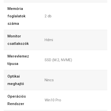
Memória
foglalatok
2
db
száma
Monitor
Hdmi
csatlakozók
Merevlemez
SSD (M.2, NVME)
típusa
Optikai
Nincs
meghajtó
Operációs
Win10 Pro
Rendszer