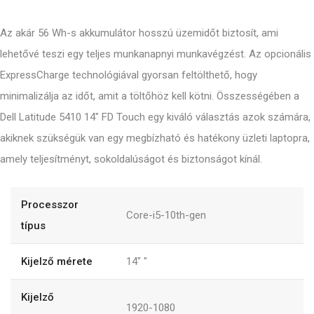
Az akár 56 Wh-s akkumulátor hosszú üzemidőt biztosít, ami
lehetővé teszi egy teljes munkanapnyi munkavégzést. Az opcionális
ExpressCharge technológiával gyorsan feltölthető, hogy
minimalizálja az időt, amit a töltőhöz kell kötni. Összességében a
Dell Latitude 5410 14" FD Touch egy kiváló választás azok számára,
akiknek szükségük van egy megbízható és hatékony üzleti laptopra,
amely teljesítményt, sokoldalúságot és biztonságot kínál.
Processzor
Core-i5-10th-gen
típus
Kijelző mérete
14"
"
Kijelző
1920-1080