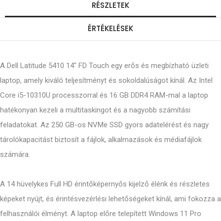
RÉSZLETEK
ÉRTÉKELÉSEK
A Dell Latitude 5410 14" FD Touch egy erős és megbízható üzleti
laptop, amely kiváló teljesítményt és sokoldalúságot kínál. Az Intel
Core i5-10310U processzorral és 16 GB DDR4 RAM-mal a laptop
hatékonyan kezeli a multitaskingot és a nagyobb számítási
feladatokat. Az 250 GB-os NVMe SSD gyors adatelérést és nagy
tárolókapacitást biztosít a fájlok, alkalmazások és médiafájlok
számára.
A 14 hüvelykes Full HD érintőképernyős kijelző élénk és részletes
képeket nyújt, és érintésvezérlési lehetőségeket kínál, ami fokozza a
felhasználói élményt. A laptop előre telepített Windows 11 Pro