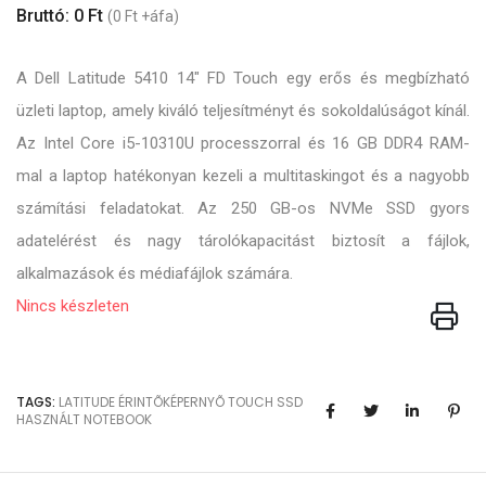
Bruttó: 0 Ft
(0 Ft +áfa)
A Dell Latitude 5410 14" FD Touch egy erős és megbízható
üzleti laptop, amely kiváló teljesítményt és sokoldalúságot kínál.
Az Intel Core i5-10310U processzorral és 16 GB DDR4 RAM-
mal a laptop hatékonyan kezeli a multitaskingot és a nagyobb
számítási feladatokat. Az 250 GB-os NVMe SSD gyors
adatelérést és nagy tárolókapacitást biztosít a fájlok,
alkalmazások és médiafájlok számára.
Nincs készleten
TAGS:
LATITUDE
ÉRINTÕKÉPERNYÕ
TOUCH
SSD
HASZNÁLT NOTEBOOK