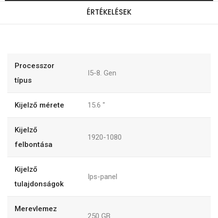
ÉRTÉKELÉSEK
Processzor
I5-8. Gen
típus
Kijelző mérete
15.6
"
Kijelző
1920-1080
felbontása
Kijelző
Ips-panel
tulajdonságok
Merevlemez
250
GB