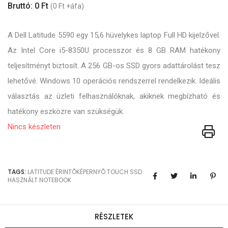
Bruttó: 0 Ft
(0 Ft +áfa)
A Dell Latitude 5590 egy 15,6 hüvelykes laptop Full HD kijelzővel.
Az Intel Core i5-8350U processzor és 8 GB RAM hatékony
teljesítményt biztosít. A 256 GB-os SSD gyors adattárolást tesz
lehetővé. Windows 10 operációs rendszerrel rendelkezik. Ideális
választás az üzleti felhasználóknak, akiknek megbízható és
hatékony eszközre van szükségük.
Nincs készleten
TAGS:
LATITUDE
ÉRINTÕKÉPERNYÕ
TOUCH
SSD
HASZNÁLT NOTEBOOK
RÉSZLETEK