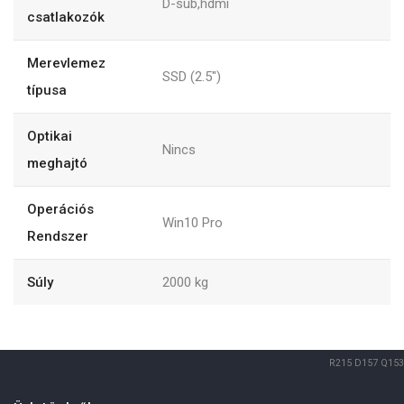
D-sub,hdmi
csatlakozók
Merevlemez
SSD (2.5")
típusa
Optikai
Nincs
meghajtó
Operációs
Win10 Pro
Rendszer
Súly
2000
kg
R215
D157
Q153