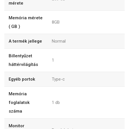
mérete
Memória mérete
8GB
( GB )
A termék jellege
Normal
Billentyűzet
1
háttérvilágítás
Egyéb portok
Type-c
Memória
foglalatok
1
db
száma
Monitor