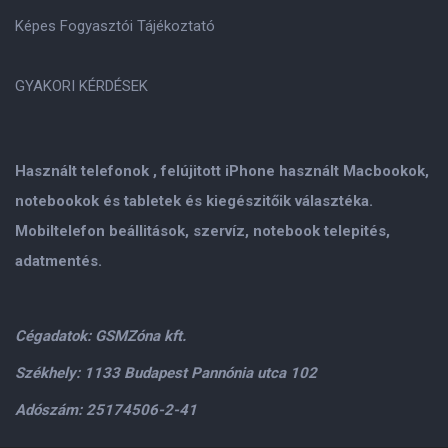
Képes Fogyasztói Tájékoztató
GYAKORI KÉRDÉSEK
Használt telefonok , felújitott iPhone használt Macbookok,
notebookok és tabletek és kiegészitőik választéka.
Mobiltelefon beállitások, szervíz, notebook telepités,
adatmentés.
Cégadatok: GSMZóna kft.
Székhely: 1133 Budapest Pannónia utca 102
Adószám: 25174506-2-41