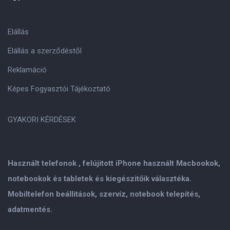
Elállás
Elállás a szerződéstől
Reklamáció
Képes Fogyasztói Tájékoztató
GYAKORI KÉRDÉSEK
Használt telefonok , felújitott iPhone használt Macbookok,
notebookok és tabletek és kiegészitőik választéka.
Mobiltelefon beállitások, szervíz, notebook telepités,
adatmentés.