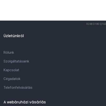
R248
D180
Q160
Üzletünkről
Rólunk
Szolgáltatásaink
Kapcsolat
Cégadatok
Telefonfelvásárlás
A webáruházi vásárlás