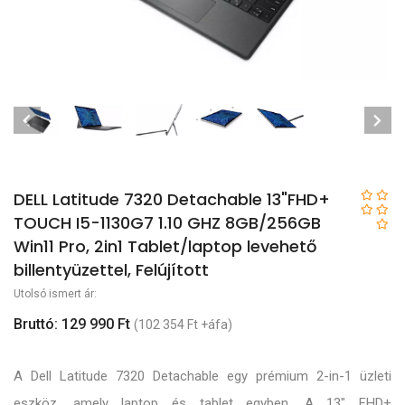
DELL Latitude 7320 Detachable 13"FHD+
TOUCH I5-1130G7 1.10 GHZ 8GB/256GB
Win11 Pro, 2in1 Tablet/laptop levehető
billentyüzettel, Felújított
Utolsó ismert ár:
Bruttó: 129 990 Ft
(102 354 Ft +áfa)
A Dell Latitude 7320 Detachable egy prémium 2-in-1 üzleti
eszköz, amely laptop és tablet egyben. A 13" FHD+