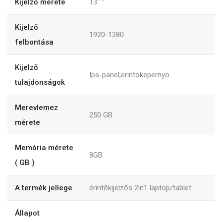
Kijelző mérete
13"
"
Kijelző
1920-1280
felbontása
Kijelző
Ips-panel,erintokepernyo
tulajdonságok
Merevlemez
250
GB
mérete
Memória mérete
8GB
( GB )
A termék jellege
érintőkijelzős 2in1 laptop/tablet
Állapot