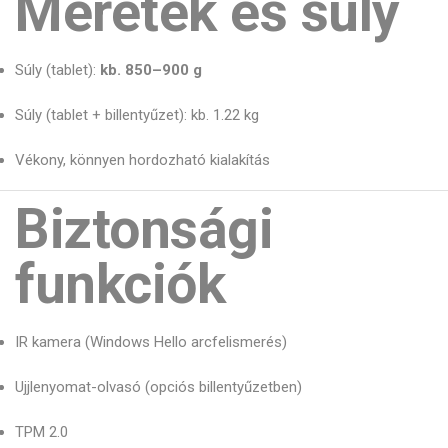
Méretek és súly
Súly (tablet):
kb. 850–900 g
Súly (tablet + billentyűzet): kb. 1.22 kg
Vékony, könnyen hordozható kialakítás
Biztonsági
funkciók
IR kamera (Windows Hello arcfelismerés)
Ujjlenyomat-olvasó (opciós billentyűzetben)
TPM 2.0