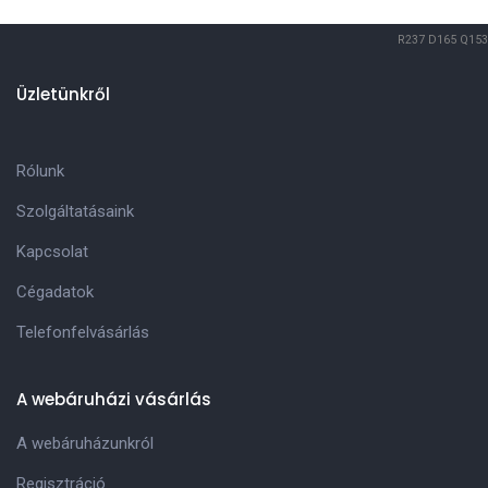
R237
D165
Q153
Üzletünkről
Rólunk
Szolgáltatásaink
Kapcsolat
Cégadatok
Telefonfelvásárlás
A webáruházi vásárlás
A webáruházunkról
Regisztráció