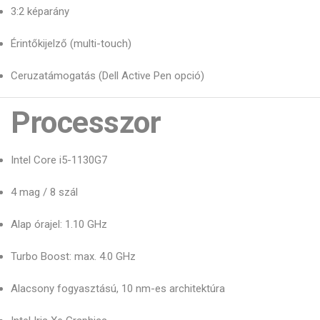
3:2 képarány
Érintőkijelző (multi-touch)
Ceruzatámogatás (Dell Active Pen opció)
Processzor
Intel Core i5-1130G7
4 mag / 8 szál
Alap órajel: 1.10 GHz
Turbo Boost: max. 4.0 GHz
Alacsony fogyasztású, 10 nm-es architektúra