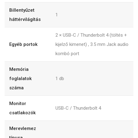
Billentyűzet
1
háttérvilágítás
2 × USB-C / Thunderbolt 4 (töltés +
Egyéb portok
kijelző kimenet) , 3.5 mm Jack audio
kombó port
Memória
foglalatok
1
db
száma
Monitor
USB-C / Thunderbolt 4
csatlakozók
Merevlemez
típusa