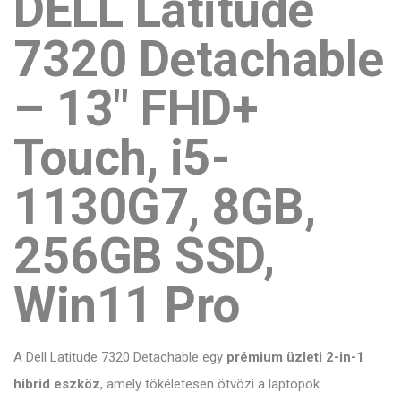
DELL Latitude
7320 Detachable
– 13" FHD+
Touch, i5-
1130G7, 8GB,
256GB SSD,
Win11 Pro
A Dell Latitude 7320 Detachable egy
prémium üzleti 2-in-1
hibrid eszköz
, amely tökéletesen ötvözi a laptopok