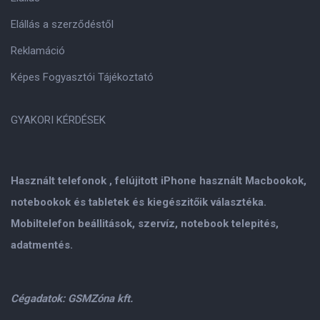
Elállás a szerződéstől
Reklamáció
Képes Fogyasztói Tájékoztató
GYAKORI KÉRDÉSEK
Használt telefonok , felújitott iPhone használt Macbookok,
notebookok és tabletek és kiegészitőik választéka.
Mobiltelefon beállitások, szervíz, notebook telepités,
adatmentés.
Cégadatok: GSMZóna kft.