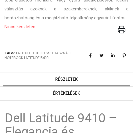
többfeladatos munkáról vagy gyors adatkezelésről. Ideális
választás azoknak a szakembereknek, akiknek a
hordozhatóság és a megbízható teljesítmény egyaránt fontos.
Nincs készleten
TAGS:
LATITUDE
TOUCH
SSD
HASZNÁLT
NOTEBOOK
LATITUDE 5410
RÉSZLETEK
ÉRTÉKELÉSEK
Dell Latitude 9410 –
Elegancia és