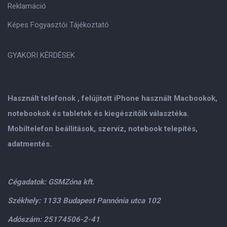
Reklamáció
Képes Fogyasztói Tájékoztató
GYAKORI KÉRDÉSEK
Használt telefonok , felújitott iPhone használt Macbookok,
notebookok és tabletek és kiegészitőik választéka.
Mobiltelefon beállitások, szervíz, notebook telepités,
adatmentés.
Cégadatok: GSMZóna kft.
Székhely: 1133 Budapest Pannónia utca 102
Adószám: 25174506-2-41