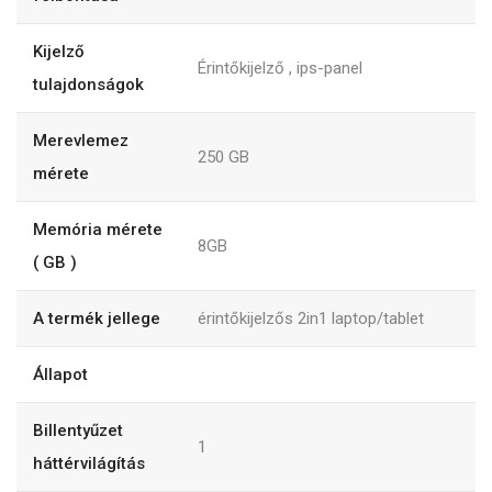
Kijelző
Érintőkijelző , ips-panel
tulajdonságok
Merevlemez
250
GB
mérete
Memória mérete
8GB
( GB )
A termék jellege
érintőkijelzős 2in1 laptop/tablet
Állapot
Billentyűzet
1
háttérvilágítás