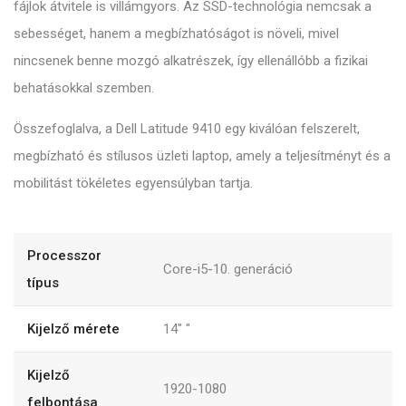
fájlok átvitele is villámgyors. Az SSD-technológia nemcsak a
sebességet, hanem a megbízhatóságot is növeli, mivel
nincsenek benne mozgó alkatrészek, így ellenállóbb a fizikai
behatásokkal szemben.
Összefoglalva, a Dell Latitude 9410 egy kiválóan felszerelt,
megbízható és stílusos üzleti laptop, amely a teljesítményt és a
mobilitást tökéletes egyensúlyban tartja.
Processzor
Core-i5-10. generáció
típus
Kijelző mérete
14"
"
Kijelző
1920-1080
felbontása