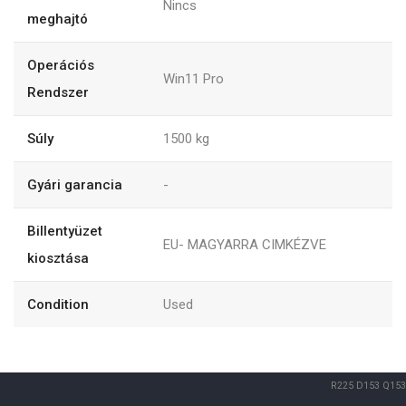
Nincs
meghajtó
Operációs
Win11 Pro
Rendszer
Súly
1500
kg
Gyári garancia
-
Billentyüzet
EU- MAGYARRA CIMKÉZVE
kiosztása
Condition
Used
R225
D153
Q153