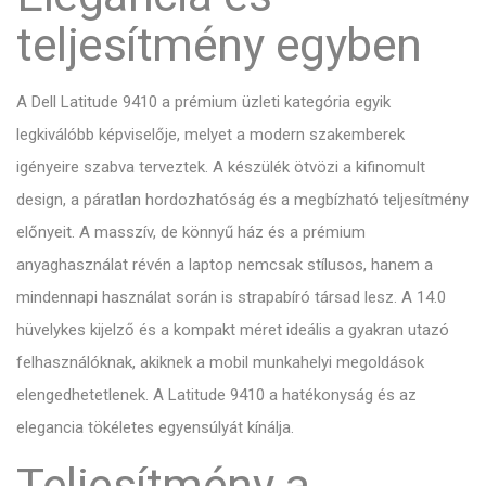
teljesítmény egyben
A Dell Latitude 9410 a prémium üzleti kategória egyik
legkiválóbb képviselője, melyet a modern szakemberek
igényeire szabva terveztek. A készülék ötvözi a kifinomult
design, a páratlan hordozhatóság és a megbízható teljesítmény
előnyeit. A masszív, de könnyű ház és a prémium
anyaghasználat révén a laptop nemcsak stílusos, hanem a
mindennapi használat során is strapabíró társad lesz. A 14.0
hüvelykes kijelző és a kompakt méret ideális a gyakran utazó
felhasználóknak, akiknek a mobil munkahelyi megoldások
elengedhetetlenek. A Latitude 9410 a hatékonyság és az
elegancia tökéletes egyensúlyát kínálja.
Teljesítmény a