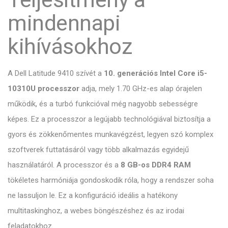
mindennapi
kihívásokhoz
A Dell Latitude 9410 szívét a
10. generációs Intel Core i5-
10310U processzor
adja, mely 1.70 GHz-es alap órajelen
működik, és a turbó funkcióval még nagyobb sebességre
képes. Ez a processzor a legújabb technológiával biztosítja a
gyors és zökkenőmentes munkavégzést, legyen szó komplex
szoftverek futtatásáról vagy több alkalmazás egyidejű
használatáról. A processzor és a
8 GB-os DDR4 RAM
tökéletes harmóniája gondoskodik róla, hogy a rendszer soha
ne lassuljon le. Ez a konfiguráció ideális a hatékony
multitaskinghoz, a webes böngészéshez és az irodai
feladatokhoz.