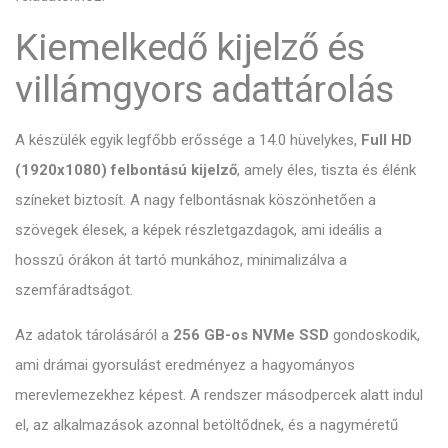
Kiemelkedő kijelző és
villámgyors adattárolás
A készülék egyik legfőbb erőssége a 14.0 hüvelykes,
Full HD
(1920x1080) felbontású kijelző
, amely éles, tiszta és élénk
színeket biztosít. A nagy felbontásnak köszönhetően a
szövegek élesek, a képek részletgazdagok, ami ideális a
hosszú órákon át tartó munkához, minimalizálva a
szemfáradtságot.
Az adatok tárolásáról a
256 GB-os NVMe SSD
gondoskodik,
ami drámai gyorsulást eredményez a hagyományos
merevlemezekhez képest. A rendszer másodpercek alatt indul
el, az alkalmazások azonnal betöltődnek, és a nagyméretű