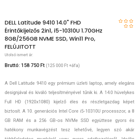
DELL Latitude 9410 14.0" FHD
Érintőkijelzős 2in1, i5-10310U 1.70GHz
8GB/256GB NVME SSD, Win11 Pro,
FELÚJITOTT
Utolsó ismert ár:
Bruttó: 158 750 Ft
(125 000 Ft +áfa)
A Dell Latitude 9410 egy prémium üzleti laptop, amely elegáns
designjával és kiváló teljesítményével tűnik ki. A 14.0 hüvelykes
Full HD (1920x1080) kijelző éles és részletgazdag képet
biztosít. A 10. generációs Intel Core i5-10310U processzor, a 8
GB RAM és a 256 GB-os NVMe SSD együttese gyors és
hatékony munkavégzést tesz lehetővé, legyen szó akár