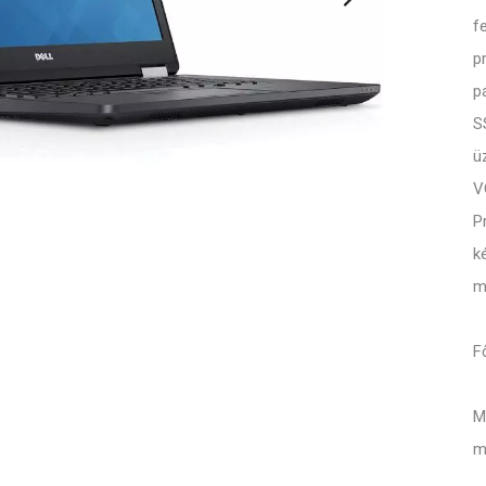
f
p
p
S
ü
V
P
k
m
F
M
m