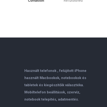
Condition
Refurbished
Használt telefonok , felújitott iPhone
használt Macbookok, notebookok és
tabletek és kiegészitőik választéka.
Mobiltelefon beállitások, szervíz,
notebook telepités, adatmentés.