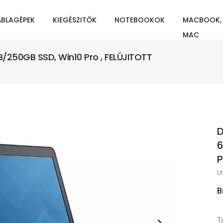
ÁBLAGÉPEK
KIEGÉSZITŐK
NOTEBOOKOK
MACBOOK,
MAC
B/250GB SSD, Win10 Pro , FELÚJITOTT
D
6
P
Ut
B
T