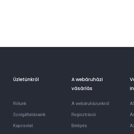
Üzletünkről
A webáruházi
V
vásárlás
i
Rólunk
A webáruházunkról
A
Szolgáltatásaink
Regisztráció
Ad
Kapcsolat
Belépés
Az