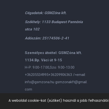
Cégadatok: GSMZóna kft.
Székhely: 1133 Budapest Pannónia
utca 102
Adószám: 25174506-2-41
Személyes átvétel: GSMZóna kft.
1134.Bp. Váci út 9-15
H-P: 9.00-17.00,Szo: 9.00-13.00
+36205534995
+36209906363
/>email:
info@gsmzona.hu
gsmzonakft@gmail.
com
A weboldal cookie-kat (sütiket) használ a jobb felhasználó