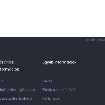
R217
D159
Q153
ásárlási
Egyéb információk
nformációk
SZF
Elállás
atkezelési tájékoztató
Elállás a szerződéstől
 adattörlési kódokról
Reklamáció