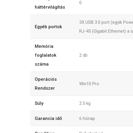
0
háttérvilágítás
3X USB 3.0 port (egyik Pow
Egyéb portok
RJ-45 (Gigabit Ethernet) a s
Memória
foglalatok
2
db
száma
Operációs
Win10 Pro
Rendszer
Súly
2.5
kg
Garancia idő
6
hónap