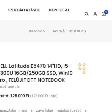
SZOLGÁLTATÁSOK
KAPCSOLAT
0
Kezdőlap
HASZNÁLT NOTEBOOK
ELL Latitude E5470 14"HD, i5-
300U 16GB/250GB SSD, Win10
ro , FELÚJITOTT NOTEBOOK
olsó ismert ár:
ruttó: 125 000 Ft
(125 000 Ft +áfa)
apasztalja meg a zavartalan munkavégzést a