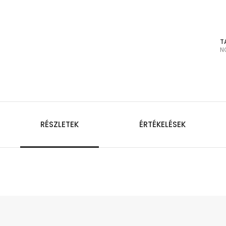
T
N
RÉSZLETEK
ÉRTÉKELÉSEK