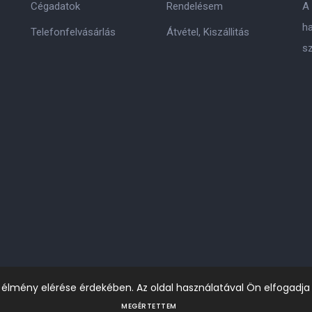
Cégadatok
Rendelésem
A
h
Telefonfelvásárlás
Átvétel, Kiszállitás
s
i élmény elérése érdekében. Az oldal használatával Ön elfogadja
MEGÉRTETTEM