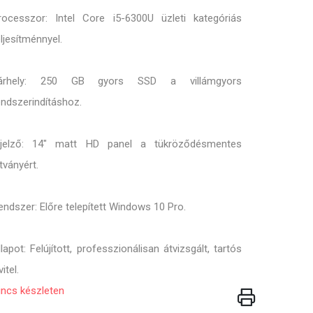
rocesszor: Intel Core i5-6300U üzleti kategóriás
eljesítménnyel.
árhely: 250 GB gyors SSD a villámgyors
endszerindításhoz.
ijelző: 14" matt HD panel a tükröződésmentes
átványért.
endszer: Előre telepített Windows 10 Pro.
llapot: Felújított, professzionálisan átvizsgált, tartós
vitel.
incs készleten