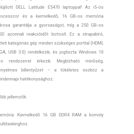
elújított DELL Latitude E5470 laptoppal! Az i5-ös
rocesszor és a kiemelkedő, 16 GB-os memória
árosa garantálja a gyorsaságot, míg a 250 GB-os
SD azonnali reakcióidőt biztosít. Ez a strapabíró,
zleti kategóriás gép minden szükséges porttal (HDMI,
GA, USB 3.0) rendelkezik, és jogtiszta Windows 10
ro rendszerrel érkezik. Megbízható minőség,
ényelmes billentyűzet – a tökéletes eszköz a
indennapi hatékonysághoz.
őbb jellemzők:
emória: Kiemelkedő 16 GB DDR4 RAM a komoly
ultitaskinghoz.