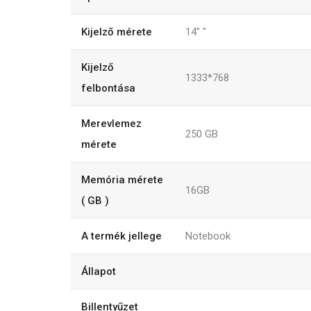
Kijelző mérete
14"
"
Kijelző
1333*768
felbontása
Merevlemez
250
GB
mérete
Memória mérete
16GB
( GB )
A termék jellege
Notebook
Állapot
Billentyűzet