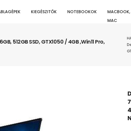
ÁBLAGÉPEK
KIEGÉSZITŐK
NOTEBOOKOK
MACBOOK,
MAC
H
16GB, 512GB SSD, GTX1050 / 4GB ,Win11 Pro,
De
GT
D
7
4