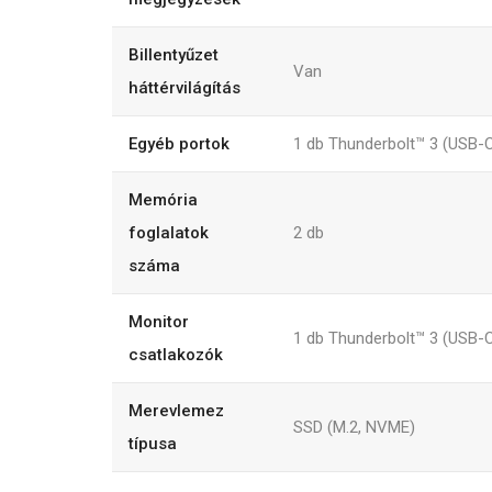
Billentyűzet
Van
háttérvilágítás
Egyéb portok
1 db Thunderbolt™ 3 (USB-C)
Memória
foglalatok
2
db
száma
Monitor
1 db Thunderbolt™ 3 (USB-
csatlakozók
Merevlemez
SSD (M.2, NVME)
típusa