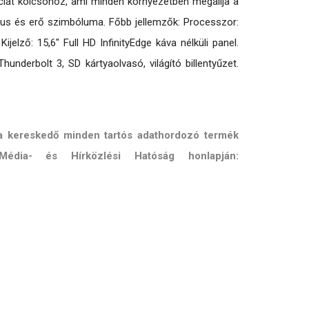
nciát kölcsönöz, ami minden környezetben megállja a
uxus és erő szimbóluma. Főbb jellemzők: Processzor:
lző: 15,6" Full HD InfinityEdge káva nélküli panel.
erbolt 3, SD kártyaolvasó, világító billentyűzet.
 a kereskedő minden tartós adathordozó termék
Média- és Hírközlési Hatóság honlapján: