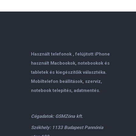
Használt telefonok , felújitott iPhone
használt Macbookok, notebookok és
tabletek és kiegészitőik választéka.
Mobiltelefon beállitások, szervíz,
notebook telepités, adatmentés.
Cégadatok: GSMZóna kft.
Székhely: 1133 Budapest Pannónia