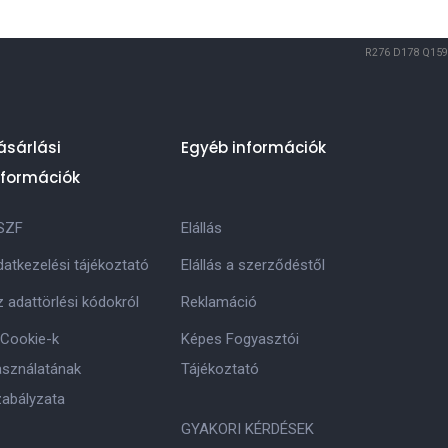
R276
D178
Q159
ásárlási
Egyéb információk
nformációk
SZF
Elállás
atkezelési tájékoztató
Elállás a szerződéstől
 adattörlési kódokról
Reklamáció
 Cookie-k
Képes Fogyasztói
asználatának
Tájékoztató
zabályzata
GYAKORI KÉRDÉSEK