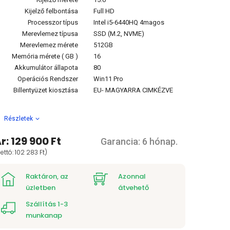
Kijelző felbontása
Full HD
Processzor típus
Intel i5-6440HQ 4magos
Merevlemez típusa
SSD (M.2, NVME)
Merevlemez mérete
512GB
Memória mérete ( GB )
16
Akkumulátor állapota
80
Operációs Rendszer
Win11 Pro
Billentyüzet kiosztása
EU- MAGYARRA CIMKÉZVE
Részletek
r: 129 900 Ft
Garancia: 6 hónap.
ettó: 102 283 Ft)
Raktáron, az
Azonnal
üzletben
átvehető
Szállítás 1-3
munkanap