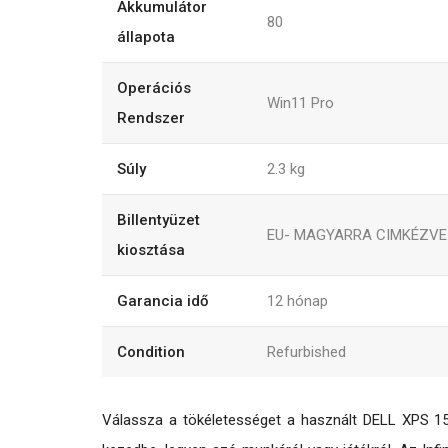
Akkumulátor
80
állapota
Operációs
Win11 Pro
Rendszer
Súly
2.3
kg
Billentyüzet
EU- MAGYARRA CIMKÉZVE
kiosztása
Garancia idő
12
hónap
Condition
Refurbished
Válassza a tökéletességet a használt DELL XPS 1