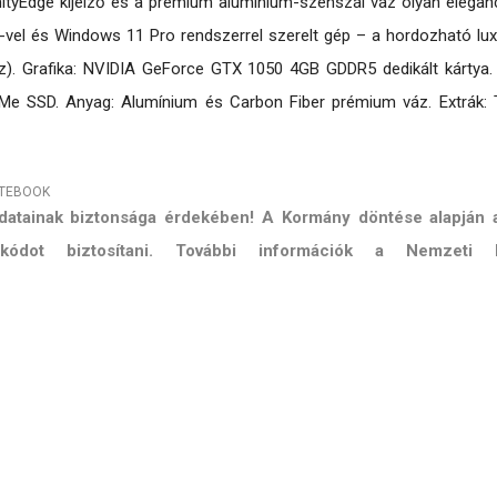
inityEdge kijelző és a prémium alumínium-szénszál váz olyan elega
D-vel és Windows 11 Pro rendszerrel szerelt gép – a hordozható l
). Grafika: NVIDIA GeForce GTX 1050 4GB GDDR5 dedikált kártya. Kije
SD. Anyag: Alumínium és Carbon Fiber prémium váz. Extrák: Thund
OTEBOOK
 adatainak biztonsága érdekében! A Kormány döntése alapján
ő kódot biztosítani. További információk a Nemzeti 