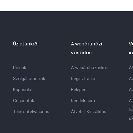
Üzletünkről
A webáruházi
V
vásárlás
i
Rólunk
A webáruházunkról
A
Szolgáltatásaink
Regisztráció
Ad
Kapcsolat
Belépés
Az
Cégadatok
Rendelésem
A
h
Telefonfelvásárlás
Átvétel, Kiszállitás
s