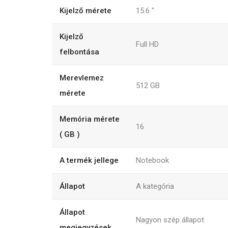
Kijelző mérete
15.6
"
Kijelző
Full HD
felbontása
Merevlemez
512
GB
mérete
Memória mérete
16
( GB )
A termék jellege
Notebook
Állapot
A kategória
Állapot
Nagyon szép állapot
megjegyzések