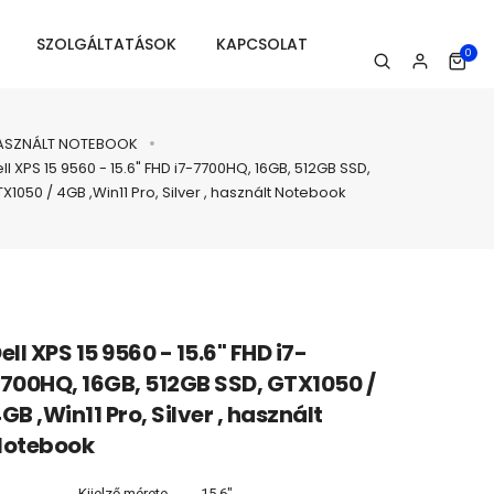
SZOLGÁLTATÁSOK
KAPCSOLAT
0
ASZNÁLT NOTEBOOK
ll XPS 15 9560 - 15.6" FHD i7-7700HQ, 16GB, 512GB SSD,
X1050 / 4GB ,Win11 Pro, Silver , használt Notebook
ell XPS 15 9560 - 15.6" FHD i7-
700HQ, 16GB, 512GB SSD, GTX1050 /
GB ,Win11 Pro, Silver , használt
Notebook
Kijelző mérete
15.6"