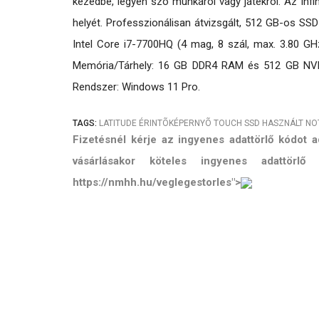
kezedbe, legyen szó munkáról vagy játékról. Az Inf
helyét. Professzionálisan átvizsgált, 512 GB-os SS
Intel Core i7-7700HQ (4 mag, 8 szál, max. 3.80 GHz
Memória/Tárhely: 16 GB DDR4 RAM és 512 GB NVMe S
Rendszer: Windows 11 Pro.
TAGS:
LATITUDE
ÉRINTÕKÉPERNYÕ
TOUCH
SSD
HASZNÁLT N
Fizetésnél kérje az ingyenes adattörlő kódot
vásárlásakor köteles ingyenes adattörl
https://nmhh.hu/veglegestorles">