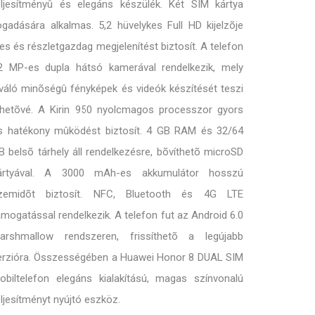
eljesítményû és elegáns készülék. Két SIM kártya
ogadására alkalmas. 5,2 hüvelykes Full HD kijelzõje
les és részletgazdag megjelenítést biztosít. A telefon
2 MP-es dupla hátsó kamerával rendelkezik, mely
iváló minõségû fényképek és videók készítését teszi
ehetõvé. A Kirin 950 nyolcmagos processzor gyors
s hatékony mûködést biztosít. 4 GB RAM és 32/64
B belsõ tárhely áll rendelkezésre, bõvíthetõ microSD
ártyával. A 3000 mAh-es akkumulátor hosszú
zemidõt biztosít. NFC, Bluetooth és 4G LTE
ámogatással rendelkezik. A telefon fut az Android 6.0
arshmallow rendszeren, frissíthetõ a legújabb
erzióra. Összességében a Huawei Honor 8 DUAL SIM
obiltelefon elegáns kialakítású, magas színvonalú
eljesítményt nyújtó eszköz.