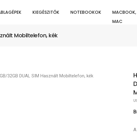
ÁBLAGÉPEK
KIEGÉSZITŐK
NOTEBOOKOK
MACBOOK,
MAC
ált Mobiltelefon, kék
H
D
M
Ut
B
A