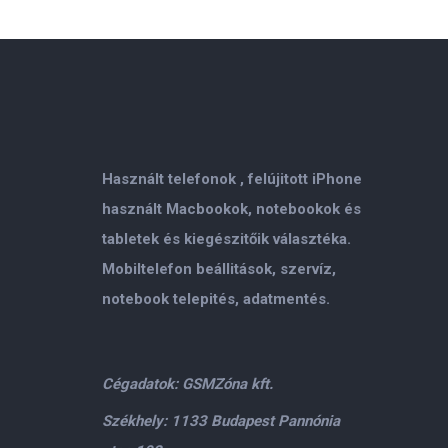
Használt telefonok , felújitott iPhone
használt Macbookok, notebookok és
tabletek és kiegészitőik választéka.
Mobiltelefon beállitások, szervíz,
notebook telepités, adatmentés.
Cégadatok: GSMZóna kft.
Székhely: 1133 Budapest Pannónia