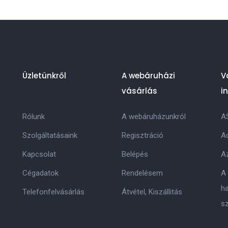
Üzletünkről
A webáruházi
V
vásárlás
i
Rólunk
A webáruházunkról
A
Szolgáltatásaink
Regisztráció
Ad
Kapcsolat
Belépés
Az
Cégadatok
Rendelésem
A
h
Telefonfelvásárlás
Átvétel, Kiszállitás
s