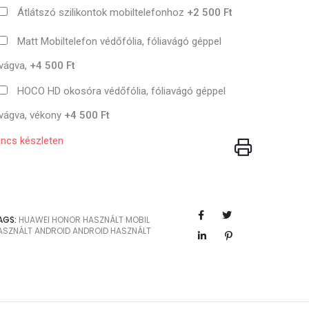
Átlátszó szilikontok mobiltelefonhoz
+2 500 Ft
Matt Mobiltelefon védőfólia, fóliavágó géppel
vágva,
+4 500 Ft
HOCO HD okosóra védőfólia, fóliavágó géppel
vágva, vékony
+4 500 Ft
incs készleten
AGS:
HUAWEI
HONOR
HASZNÁLT MOBIL
ASZNÁLT ANDROID
ANDROID HASZNÁLT