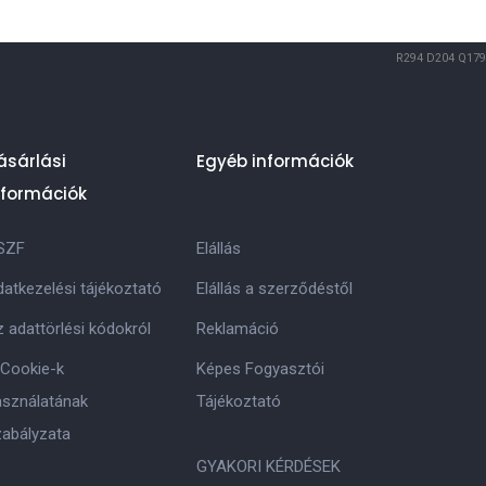
R294
D204
Q179
ásárlási
Egyéb információk
nformációk
SZF
Elállás
atkezelési tájékoztató
Elállás a szerződéstől
 adattörlési kódokról
Reklamáció
 Cookie-k
Képes Fogyasztói
asználatának
Tájékoztató
zabályzata
GYAKORI KÉRDÉSEK