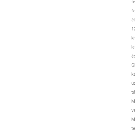
t
f
é
1
k
l
é
G
k
ü
t
M
v
M
t