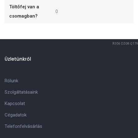
Töltőfej van a
0
csomagban?
R306
D208
Q179
Üzletünkről
Rólunk
Szolgáltatásaink
Kapcsolat
Cégadatok
Telefonfelvásárlás