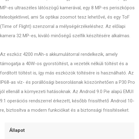
MP-es ultraszéles látószögű kamerával, egy 8 MP-es periszkópos
teleobjektívvel, ami 5x optikai zoomot tesz lehetővé, és egy ToF
(Time of Flight) szenzorral a mélységérzékeléshez. Az előlapi
kamera 32 MP-es, kiváló minőségű szelfik készítésére alkalmas.
Az eszköz 4200 mAh-s akkumulátorral rendelkezik, amely
támogatja a 40W-os gyorstöltést, a vezeték nélküli töltést és a
fordított töltést is, így más eszközök töltésére is használható. Az
IP68-as víz- és porállósági besorolásnak köszönhetően a P30 Pro
jól ellenáll a környezeti hatásoknak. Az Android 9.0 Pie alapú EMUI
9.1 operációs rendszerrel érkezett, később frissíthető Android 10-
re, biztosítva a modern funkciókat és a biztonsági frissítéseket.
Állapot