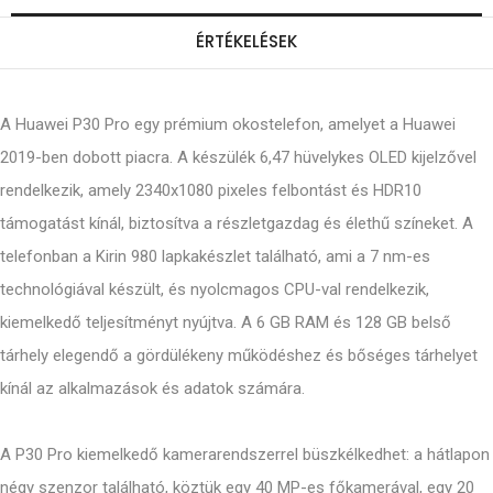
ÉRTÉKELÉSEK
A Huawei P30 Pro egy prémium okostelefon, amelyet a Huawei
2019-ben dobott piacra. A készülék 6,47 hüvelykes OLED kijelzővel
rendelkezik, amely 2340x1080 pixeles felbontást és HDR10
támogatást kínál, biztosítva a részletgazdag és élethű színeket. A
telefonban a Kirin 980 lapkakészlet található, ami a 7 nm-es
technológiával készült, és nyolcmagos CPU-val rendelkezik,
kiemelkedő teljesítményt nyújtva. A 6 GB RAM és 128 GB belső
tárhely elegendő a gördülékeny működéshez és bőséges tárhelyet
kínál az alkalmazások és adatok számára.
A P30 Pro kiemelkedő kamerarendszerrel büszkélkedhet: a hátlapon
négy szenzor található, köztük egy 40 MP-es főkamerával, egy 20