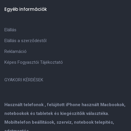
Egyéb információk
Elállás
Elállás a szerződéstől
Reklamáció
Képes Fogyasztói Tájékoztató
GYAKORI KÉRDÉSEK
Használt telefonok , felújitott iPhone használt Macbookok,
notebookok és tabletek és kiegészitőik választéka.
Mobiltelefon beállitások, szervíz, notebook telepités,
adatmentés.