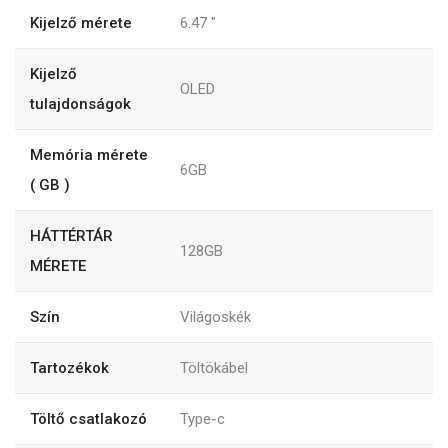
Kijelző mérete
6.47
"
Kijelző
OLED
tulajdonságok
Memória mérete
6GB
( GB )
HÁTTÉRTÁR
128GB
MÉRETE
Szín
Világoskék
Tartozékok
Töltökábel
Töltő csatlakozó
Type-c