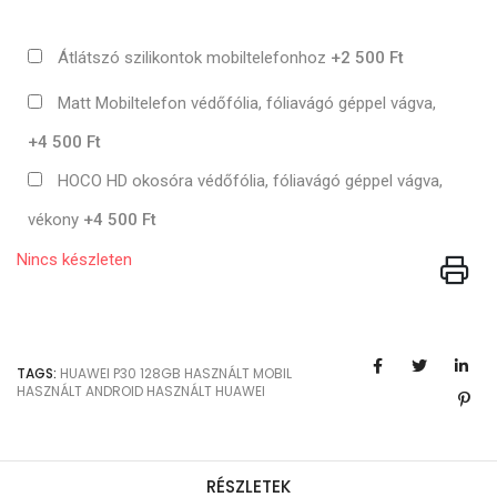
Átlátszó szilikontok mobiltelefonhoz
+2 500 Ft
Matt Mobiltelefon védőfólia, fóliavágó géppel vágva,
+4 500 Ft
HOCO HD okosóra védőfólia, fóliavágó géppel vágva,
vékony
+4 500 Ft
Nincs készleten
TAGS:
HUAWEI
P30
128GB
HASZNÁLT MOBIL
HASZNÁLT ANDROID
HASZNÁLT HUAWEI
RÉSZLETEK