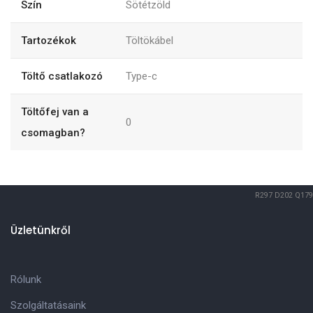
Szín
Sötétzöld
Tartozékok
Töltökábel
Töltő csatlakozó
Type-c
Töltőfej van a
0
csomagban?
R297
D202
Q179
Üzletünkről
Rólunk
Szolgáltatásaink