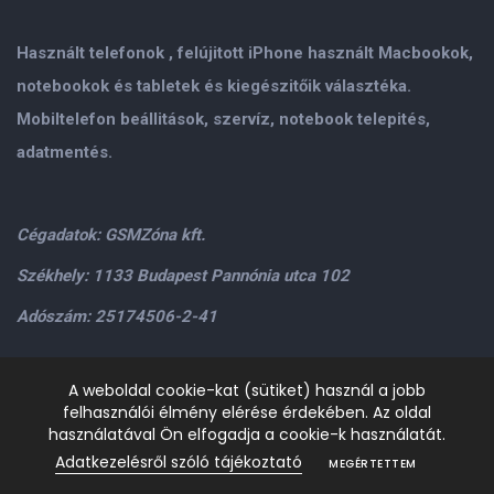
Használt telefonok , felújitott iPhone használt Macbookok,
notebookok és tabletek és kiegészitőik választéka.
Mobiltelefon beállitások, szervíz, notebook telepités,
adatmentés.
Cégadatok: GSMZóna kft.
Székhely: 1133 Budapest Pannónia utca 102
Adószám: 25174506-2-41
Személyes átvétel: GSMZóna kft. 1134.Bp. Váci út 9-15
A weboldal cookie-kat (sütiket) használ a jobb
felhasználói élmény elérése érdekében. Az oldal
H-P: 9.00-17.00,Szo: 9.00-13.00
+36205534995
+36209906363
használatával Ön elfogadja a cookie-k használatát.
/>email:
info@gsmzona.hu
gsmzonakft@gmail.com
Adatkezelésről szóló tájékoztató
MEGÉRTETTEM