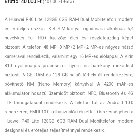
Bruttó: 40 000 Ft
(40 000 Ft +áfa)
A Huawei P40 Lite 128GB 6GB RAM Dual Mobiltelefon modern
és erõteljes eszköz. Két SIM kártya fogadására alkalmas. 6,4
hüvelykes Full HD+ kijelzõje éles és részletgazdag képet
biztosít. A telefon 48 MP+8 MP+2 MP+2 MP-es négyes hátsó
kamerával rendelkezik, valamint egy 16 MP-es elõlappal. A Kirin
810 nyolcmagos processzor gyors és hatékony mûködést
biztosít. 6 GB RAM és 128 GB belsõ tárhely áll rendelkezésre,
bõvíthetõ NM (Nano Memory) kártyával. A 4200 mAh-es
akkumulátor hosszú üzemidõt biztosít. NFC, Bluetooth és 4G
LTE támogatással rendelkezik. A telefon fut az Android 10.0
rendszeren, EMUI 10.0 felhasználói felülettel. Összességében a
Huawei P40 Lite 128GB 6GB RAM Dual Mobiltelefon modern
designnal és erõteljes teljesítménnyel rendelkezik.