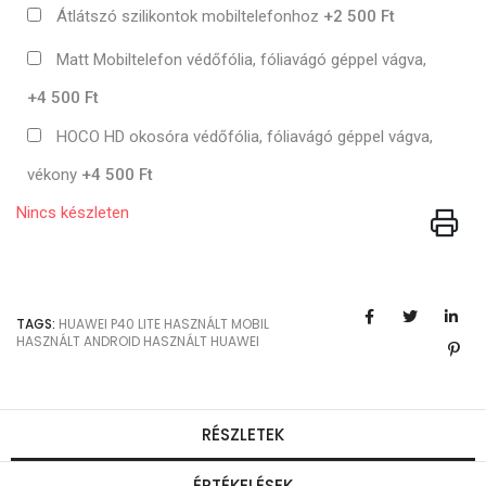
Átlátszó szilikontok mobiltelefonhoz
+2 500 Ft
Matt Mobiltelefon védőfólia, fóliavágó géppel vágva,
+4 500 Ft
HOCO HD okosóra védőfólia, fóliavágó géppel vágva,
vékony
+4 500 Ft
Nincs készleten
TAGS:
HUAWEI
P40 LITE
HASZNÁLT MOBIL
HASZNÁLT ANDROID
HASZNÁLT HUAWEI
RÉSZLETEK
ÉRTÉKELÉSEK