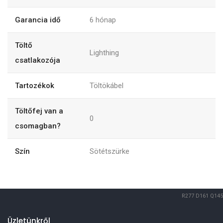
Garancia idő
6
hónap
Töltő
Lighthing
csatlakozója
Tartozékok
Töltökábel
Töltőfej van a
0
csomagban?
Szín
Sötétszürke
R277
D161
Q145
Üzletünkről