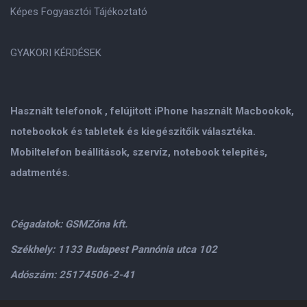
Képes Fogyasztói Tájékoztató
GYAKORI KÉRDÉSEK
Használt telefonok , felújitott iPhone használt Macbookok,
notebookok és tabletek és kiegészitőik választéka.
Mobiltelefon beállitások, szervíz, notebook telepités,
adatmentés.
Cégadatok: GSMZóna kft.
Székhely: 1133 Budapest Pannónia utca 102
Adószám: 25174506-2-41