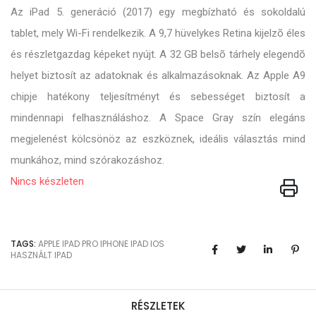
Az iPad 5. generáció (2017) egy megbízható és sokoldalú
tablet, mely Wi-Fi rendelkezik. A 9,7 hüvelykes Retina kijelzõ éles
és részletgazdag képeket nyújt. A 32 GB belsõ tárhely elegendõ
helyet biztosít az adatoknak és alkalmazásoknak. Az Apple A9
chipje hatékony teljesítményt és sebességet biztosít a
mindennapi felhasználáshoz. A Space Gray szín elegáns
megjelenést kölcsönöz az eszköznek, ideális választás mind
munkához, mind szórakozáshoz.
Nincs készleten
TAGS:
APPLE
IPAD PRO
IPHONE
IPAD
IOS
HASZNÁLT IPAD
RÉSZLETEK