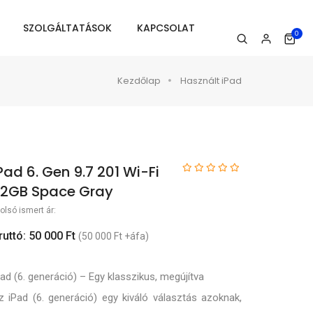
SZOLGÁLTATÁSOK
KAPCSOLAT
0
Kezdőlap
Használt iPad
Pad 6. Gen 9.7 201 Wi-Fi
2GB Space Gray
olsó ismert ár:
ruttó: 50 000 Ft
(50 000 Ft +áfa)
Pad (6. generáció) – Egy klasszikus, megújítva
z iPad (6. generáció) egy kiváló választás azoknak,