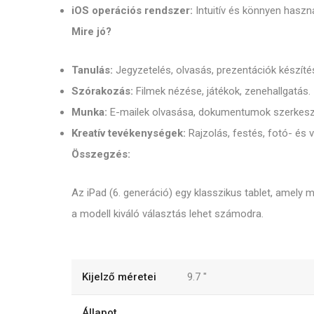
iOS operációs rendszer:
Intuitív és könnyen haszn
Mire jó?
Tanulás:
Jegyzetelés, olvasás, prezentációk készíté
Szórakozás:
Filmek nézése, játékok, zenehallgatás.
Munka:
E-mailek olvasása, dokumentumok szerkeszt
Kreatív tevékenységek:
Rajzolás, festés, fotó- és 
Összegzés:
Az iPad (6. generáció) egy klasszikus tablet, amely 
a modell kiváló választás lehet számodra.
Kijelző méretei
9.7
"
Állapot