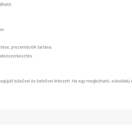
álható.
se.
ése, prezentációk tartása.
videószerkesztés.
megújult külsővel és belsővel érkezett. Ha egy megbízható, sokoldalú