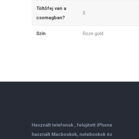
Töltőfej van a
0
csomagban?
Szín
Roze gold
Használt telefonok , felújitott iPhone
használt Macbookok, notebookok és