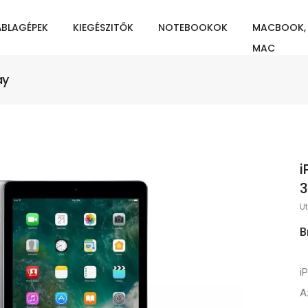
ÁBLAGÉPEK
KIEGÉSZITŐK
NOTEBOOKOK
MACBOOK,
MAC
ay
i
3
Ut
B
i
A