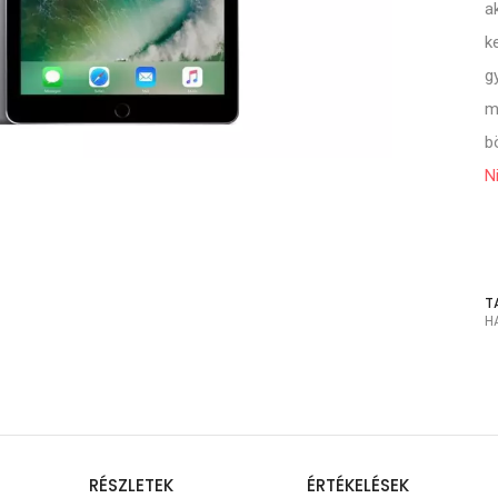
a
k
g
m
b
N
T
H
RÉSZLETEK
ÉRTÉKELÉSEK