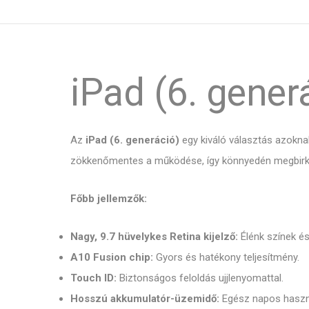
iPad (6. gener
Az
iPad (6. generáció)
egy kiváló választás azokna
zökkenőmentes a működése, így könnyedén megbirkózi
Főbb jellemzők:
Nagy, 9.7 hüvelykes Retina kijelző:
Élénk színek és
A10 Fusion chip:
Gyors és hatékony teljesítmény.
Touch ID:
Biztonságos feloldás ujjlenyomattal.
Hosszú akkumulatór-üzemidő:
Egész napos haszná