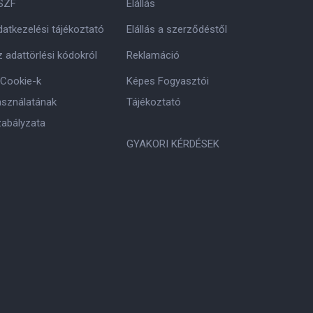
SZF
Elállás
atkezelési tájékoztató
Elállás a szerződéstől
 adattörlési kódokról
Reklamáció
 Cookie-k
Képes Fogyasztói
asználatának
Tájékoztató
zabályzata
GYAKORI KÉRDÉSEK