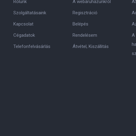
Rólunk
A webáruházunkról
A
Szolgáltatásaink
Regisztráció
Ad
Kapcsolat
Belépés
Az
Cégadatok
Rendelésem
A
h
Telefonfelvásárlás
Átvétel, Kiszállitás
s