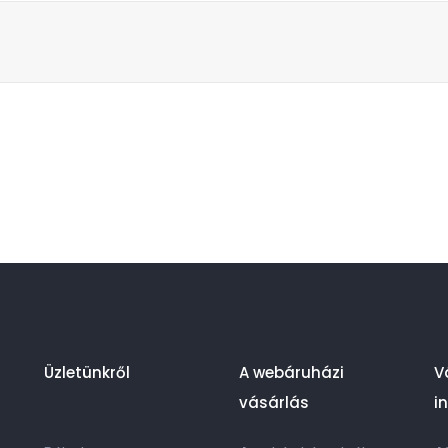
Üzletünkről
A webáruházi
V
vásárlás
i