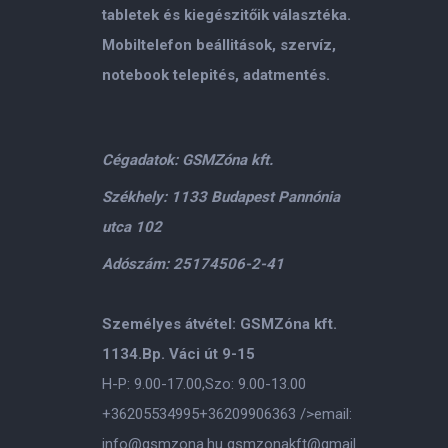
tabletek és kiegészitőik választéka.
Mobiltelefon beállitások, szervíz,
notebook telepités, adatmentés.
Cégadatok: GSMZóna kft.
Székhely: 1133 Budapest Pannónia
utca 102
Adószám: 25174506-2-41
Személyes átvétel: GSMZóna kft.
1134.Bp. Váci út 9-15
H-P: 9.00-17.00,Szo: 9.00-13.00
+36205534995
+36209906363
/>email:
info@gsmzona.hu
gsmzonakft@gmail.