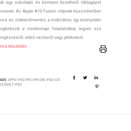
kik egy sokoldalú és könnyen kezelhető táblagépet
eresnek. Az Apple A10 Fusion chipnek köszönhetően
yors és zökkenőmentes a működése, így könnyedén
egbirkózik a mindennapi feladatokkal, legyen szó
öngészésről, videó nézésről vagy játékokról.
incs készleten
AGS:
APPLE
IPAD PRO
IPHONE
IPAD
IOS
ASZNÁLT IPAD