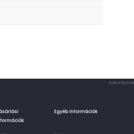
R284
D159
Q146
ásárlási
Egyéb információk
nformációk