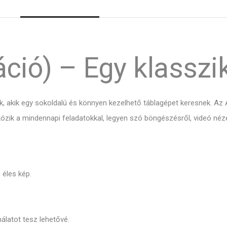
áció) – Egy klasszi
k, akik egy sokoldalú és könnyen kezelhető táblagépet keresnek. A
k a mindennapi feladatokkal, legyen szó böngészésről, videó nézés
 éles kép.
latot tesz lehetővé.