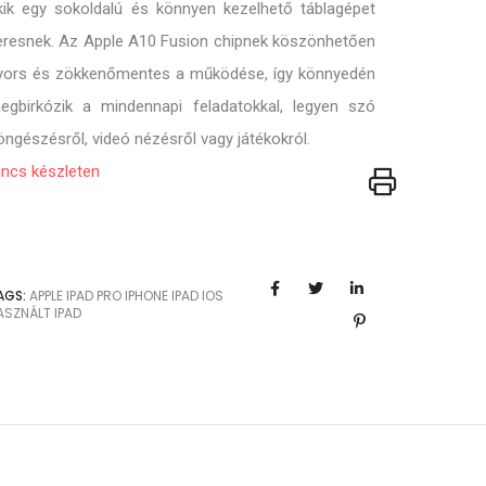
kik egy sokoldalú és könnyen kezelhető táblagépet
eresnek. Az Apple A10 Fusion chipnek köszönhetően
yors és zökkenőmentes a működése, így könnyedén
egbirkózik a mindennapi feladatokkal, legyen szó
öngészésről, videó nézésről vagy játékokról.
incs készleten
AGS:
APPLE
IPAD PRO
IPHONE
IPAD
IOS
ASZNÁLT IPAD