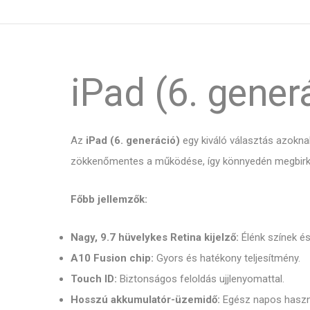
iPad (6. gener
Az
iPad (6. generáció)
egy kiváló választás azokna
zökkenőmentes a működése, így könnyedén megbirkózi
Főbb jellemzők:
Nagy, 9.7 hüvelykes Retina kijelző:
Élénk színek és
A10 Fusion chip:
Gyors és hatékony teljesítmény.
Touch ID:
Biztonságos feloldás ujjlenyomattal.
Hosszú akkumulatór-üzemidő:
Egész napos haszná