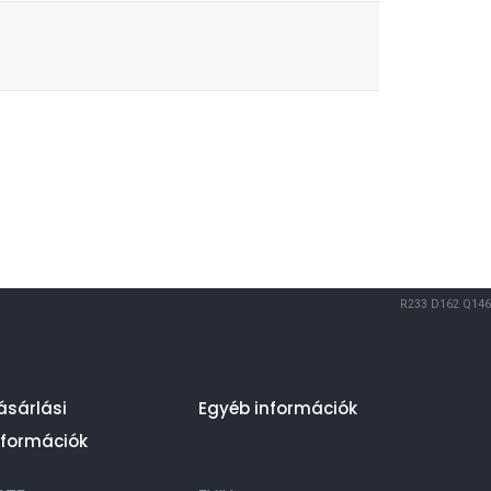
R233
D162
Q146
ásárlási
Egyéb információk
nformációk