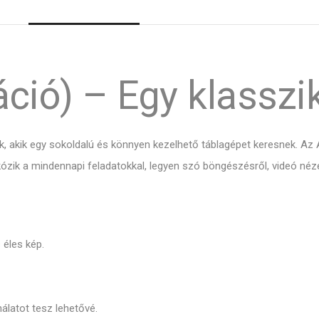
áció) – Egy klasszi
k, akik egy sokoldalú és könnyen kezelhető táblagépet keresnek. A
k a mindennapi feladatokkal, legyen szó böngészésről, videó nézés
 éles kép.
latot tesz lehetővé.