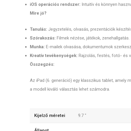
iOS operációs rendszer:
Intuitív és könnyen haszn
Mire jó?
Tanulás:
Jegyzetelés, olvasás, prezentációk készíté
Szórakozás:
Filmek nézése, játékok, zenehallgatás.
Munka:
E-mailek olvasása, dokumentumok szerkeszt
Kreatív tevékenységek:
Rajzolás, festés, fotó- és 
Összegzés:
Az iPad (6. generáció) egy klasszikus tablet, amely 
a modell kiváló választás lehet számodra.
Kijelző méretei
9.7
"
Állapot