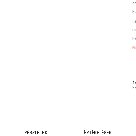
a
k
g
m
b
N
T
H
RÉSZLETEK
ÉRTÉKELÉSEK