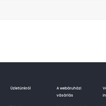
Üzletünkről
A webáruházi
V
vásárlás
i