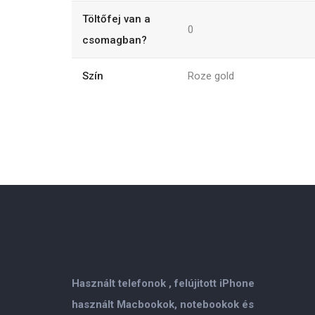
Töltőfej van a
0
csomagban?
Szín
Roze gold
Használt telefonok , felújitott iPhone
használt Macbookok, notebookok és