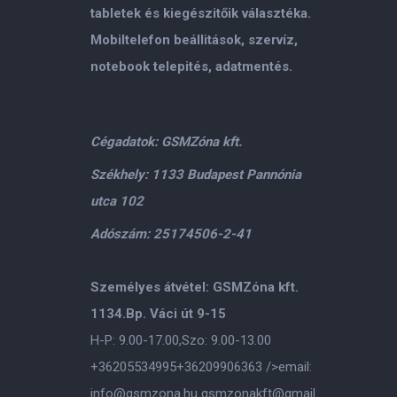
tabletek és kiegészitőik választéka.
Mobiltelefon beállitások, szervíz,
notebook telepités, adatmentés.
Cégadatok: GSMZóna kft.
Székhely: 1133 Budapest Pannónia
utca 102
Adószám: 25174506-2-41
Személyes átvétel: GSMZóna kft.
1134.Bp. Váci út 9-15
H-P: 9.00-17.00,Szo: 9.00-13.00
+36205534995
+36209906363
/>email:
info@gsmzona.hu
gsmzonakft@gmail.