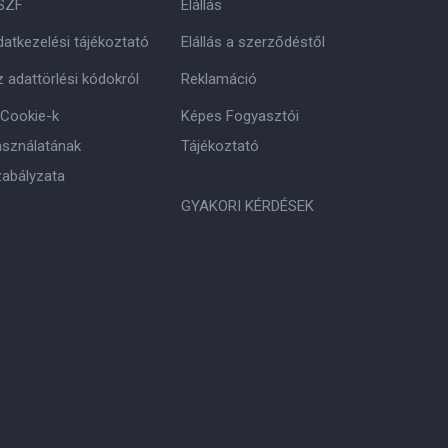
SZF
Elállás
atkezelési tájékoztató
Elállás a szerződéstől
 adattörlési kódokról
Reklamáció
 Cookie-k
Képes Fogyasztói
asználatának
Tájékoztató
zabályzata
GYAKORI KÉRDÉSEK