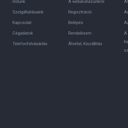
Rólunk
A webáruházunkról
A
Szolgáltatásaink
Regisztráció
Ad
Kapcsolat
Belépés
Az
Cégadatok
Rendelésem
A
h
Telefonfelvásárlás
Átvétel, Kiszállitás
s