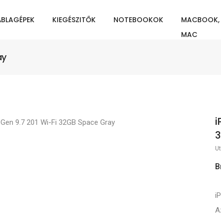
ÁBLAGÉPEK
KIEGÉSZITŐK
NOTEBOOKOK
MACBOOK,
MAC
ay
i
3
Ut
B
i
A