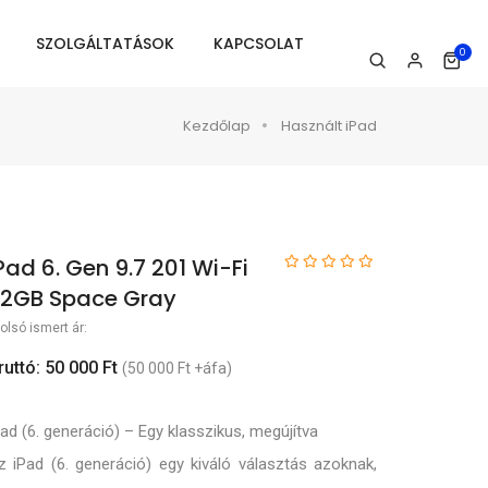
SZOLGÁLTATÁSOK
KAPCSOLAT
0
Kezdőlap
Használt iPad
Pad 6. Gen 9.7 201 Wi-Fi
2GB Space Gray
olsó ismert ár:
ruttó: 50 000 Ft
(50 000 Ft +áfa)
Pad (6. generáció) – Egy klasszikus, megújítva
z iPad (6. generáció) egy kiváló választás azoknak,