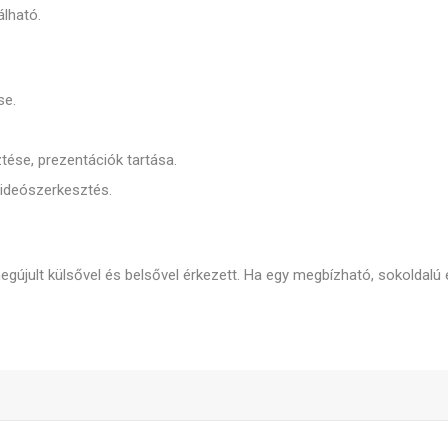
álható.
se.
ése, prezentációk tartása.
videószerkesztés.
megújult külsővel és belsővel érkezett. Ha egy megbízható, sokoldalú