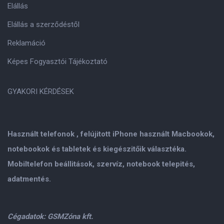
Elállás
Elállás a szerződéstől
Reklamáció
Képes Fogyasztói Tájékoztató
GYAKORI KÉRDÉSEK
Használt telefonok , felújitott iPhone használt Macbookok,
notebookok és tabletek és kiegészitőik választéka.
Mobiltelefon beállitások, szervíz, notebook telepités,
adatmentés.
Cégadatok: GSMZóna kft.