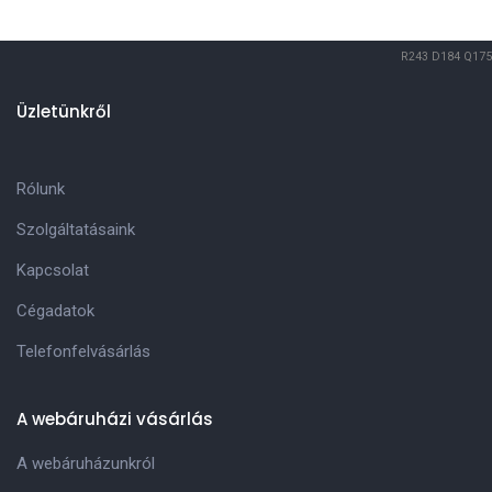
R243
D184
Q175
Üzletünkről
Rólunk
Szolgáltatásaink
Kapcsolat
Cégadatok
Telefonfelvásárlás
A webáruházi vásárlás
A webáruházunkról