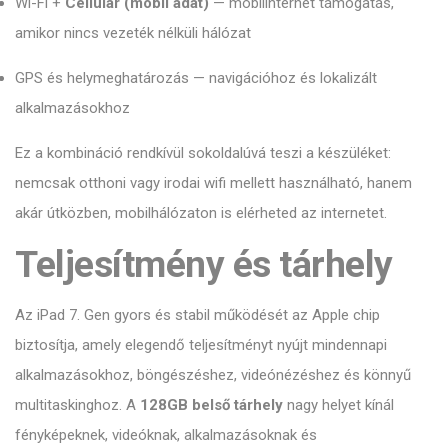
Wi-Fi +
Cellular (mobil adat)
— mobilinternet támogatás,
amikor nincs vezeték nélküli hálózat
GPS és helymeghatározás — navigációhoz és lokalizált
alkalmazásokhoz
Ez a kombináció rendkívül sokoldalúvá teszi a készüléket:
nemcsak otthoni vagy irodai wifi mellett használható, hanem
akár útközben, mobilhálózaton is elérheted az internetet.
Teljesítmény és tárhely
Az iPad 7. Gen gyors és stabil működését az Apple chip
biztosítja, amely elegendő teljesítményt nyújt mindennapi
alkalmazásokhoz, böngészéshez, videónézéshez és könnyű
multitaskinghoz. A
128GB belső tárhely
nagy helyet kínál
fényképeknek, videóknak, alkalmazásoknak és