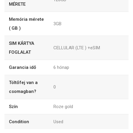
MÉRETE
Memória mérete
3GB
( GB )
SIM KÁRTYA
CELLULAR (LTE ) +eSIM
FOGLALAT
Garancia idő
6
hónap
Töltőfej van a
0
csomagban?
Szín
Roze gold
Condition
Used