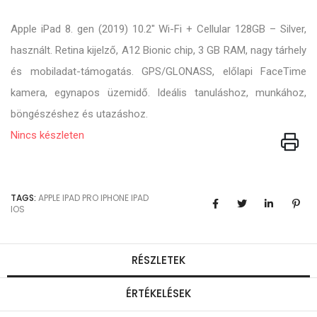
Apple iPad 8. gen (2019) 10.2″ Wi-Fi + Cellular 128GB – Silver,
használt. Retina kijelző, A12 Bionic chip, 3 GB RAM, nagy tárhely
és mobiladat-támogatás. GPS/GLONASS, előlapi FaceTime
kamera, egynapos üzemidő. Ideális tanuláshoz, munkához,
böngészéshez és utazáshoz.
Nincs készleten
TAGS:
APPLE
IPAD PRO
IPHONE
IPAD
IOS
RÉSZLETEK
ÉRTÉKELÉSEK