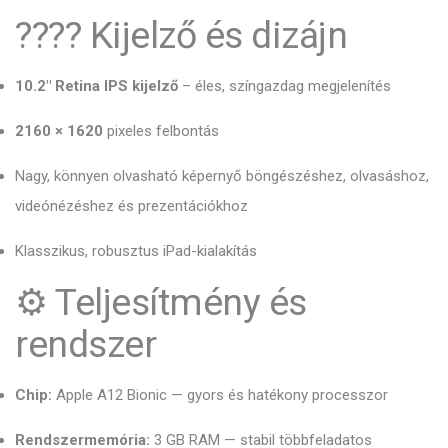
???? Kijelző és dizájn
10.2″ Retina IPS kijelző
– éles, színgazdag megjelenítés
2160 × 1620
pixeles felbontás
Nagy, könnyen olvasható képernyő böngészéshez, olvasáshoz,
videónézéshez és prezentációkhoz
Klasszikus, robusztus iPad-kialakítás
⚙️ Teljesítmény és
rendszer
Chip:
Apple A12 Bionic — gyors és hatékony processzor
Rendszermemória:
3 GB RAM — stabil többfeladatos