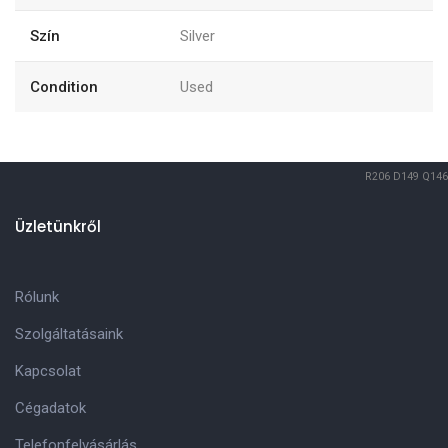
Szín
Silver
Condition
Used
R206
D149
Q146
Üzletünkről
Rólunk
Szolgáltatásaink
Kapcsolat
Cégadatok
Telefonfelvásárlás