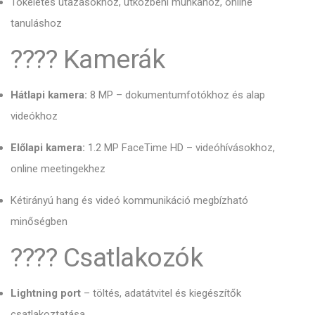
Tökéletes utazásokhoz, útközbeni munkához, online
tanuláshoz
???? Kamerák
Hátlapi kamera:
8 MP – dokumentumfotókhoz és alap
videókhoz
Előlapi kamera:
1.2 MP FaceTime HD – videóhívásokhoz,
online meetingekhez
Kétirányú hang és videó kommunikáció megbízható
minőségben
???? Csatlakozók
Lightning port
– töltés, adatátvitel és kiegészítők
csatlakoztatása