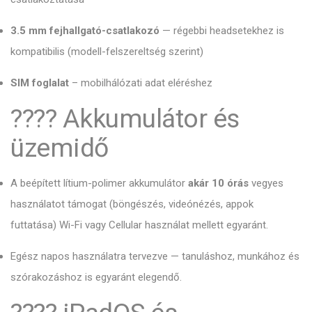
3.5 mm fejhallgató-csatlakozó
— régebbi headsetekhez is
kompatibilis (modell-felszereltség szerint)
SIM foglalat
– mobilhálózati adat eléréshez
???? Akkumulátor és
üzemidő
A beépített lítium-polimer akkumulátor
akár 10 órás
vegyes
használatot támogat (böngészés, videónézés, appok
futtatása) Wi-Fi vagy Cellular használat mellett egyaránt.
Egész napos használatra tervezve — tanuláshoz, munkához és
szórakozáshoz is egyaránt elegendő.