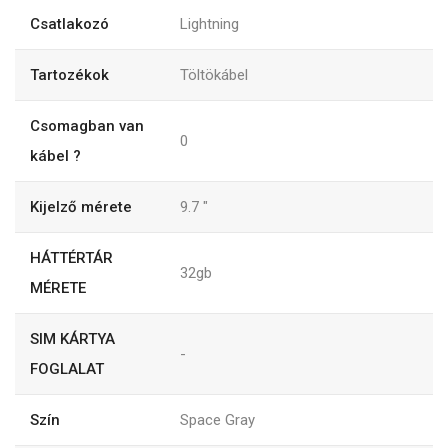
Csatlakozó
Lightning
Tartozékok
Töltökábel
Csomagban van
0
kábel ?
Kijelző mérete
9.7
"
HÁTTÉRTÁR
32gb
MÉRETE
SIM KÁRTYA
-
FOGLALAT
Szín
Space Gray