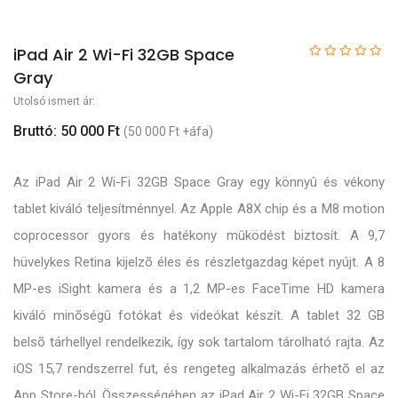
iPad Air 2 Wi-Fi 32GB Space
Gray
Utolsó ismert ár:
Bruttó: 50 000 Ft
(50 000 Ft +áfa)
Az iPad Air 2 Wi-Fi 32GB Space Gray egy könnyû és vékony
tablet kiváló teljesítménnyel. Az Apple A8X chip és a M8 motion
coprocessor gyors és hatékony mûködést biztosít. A 9,7
hüvelykes Retina kijelzõ éles és részletgazdag képet nyújt. A 8
MP-es iSight kamera és a 1,2 MP-es FaceTime HD kamera
kiváló minõségû fotókat és videókat készít. A tablet 32 GB
belsõ tárhellyel rendelkezik, így sok tartalom tárolható rajta. Az
iOS 15,7 rendszerrel fut, és rengeteg alkalmazás érhetõ el az
App Store-ból. Összességében az iPad Air 2 Wi-Fi 32GB Space