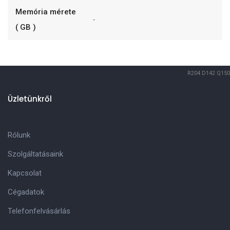
Memória mérete
-
( GB )
R204
D142
Q150
Üzletünkről
Rólunk
Szolgáltatásaink
Kapcsolat
Cégadatok
Telefonfelvásárlás