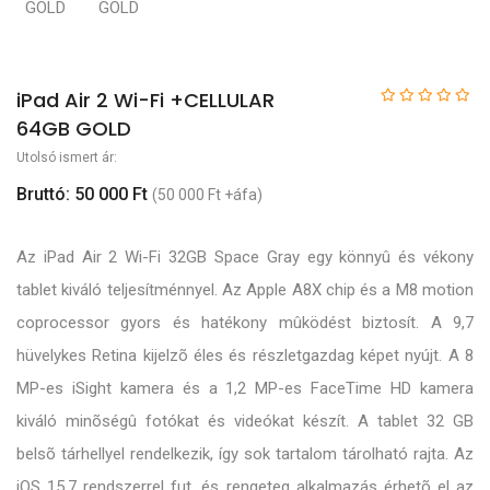
iPad Air 2 Wi-Fi +CELLULAR
64GB GOLD
Utolsó ismert ár:
Bruttó: 50 000 Ft
(50 000 Ft +áfa)
Az iPad Air 2 Wi-Fi 32GB Space Gray egy könnyû és vékony
tablet kiváló teljesítménnyel. Az Apple A8X chip és a M8 motion
coprocessor gyors és hatékony mûködést biztosít. A 9,7
hüvelykes Retina kijelzõ éles és részletgazdag képet nyújt. A 8
MP-es iSight kamera és a 1,2 MP-es FaceTime HD kamera
kiváló minõségû fotókat és videókat készít. A tablet 32 GB
belsõ tárhellyel rendelkezik, így sok tartalom tárolható rajta. Az
iOS 15,7 rendszerrel fut, és rengeteg alkalmazás érhetõ el az