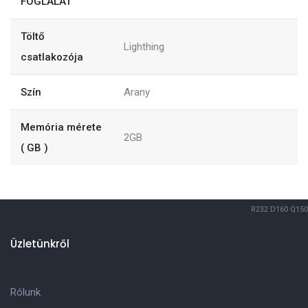
FOGLALAT
Töltő
Lighthing
csatlakozója
Szín
Arany
Memória mérete
2GB
( GB )
R232
D160
Q150
Üzletünkről
Rólunk