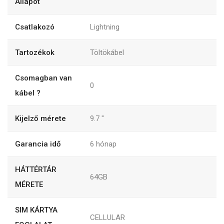
Állapot
Csatlakozó
Lightning
Tartozékok
Töltökábel
Csomagban van
0
kábel ?
Kijelző mérete
9.7
"
Garancia idő
6
hónap
HÁTTÉRTÁR
64GB
MÉRETE
SIM KÁRTYA
CELLULAR