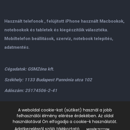
Használt telefonok , felújitott iPhone használt Macbookok,
notebookok és tabletek és kiegészitőik választéka.
Mobiltelefon beállitások, szervíz, notebook telepités,
adatmentés.
Cégadatok: GSMZóna kft.
Székhely: 1133 Budapest Pannónia utca 102
Adószám: 25174506-2-41
Személyes átvétel: GSMZóna kft. 1134.Bp. Váci út 9-15
A weboldal cookie-kat (sütiket) használ a jobb
felhasználói élmény elérése érdekében. Az oldal
H-P: 9.00-17.00,Szo: 9.00-13.00
+36205534995
+36209906363
használatával Ön elfogadja a cookie-k használatát.
/>email:
info@gsmzona.hu
gsmzonakft@gmail.com
Adatkezelésről szóló tájékoztató
MEGÉRTETTEM